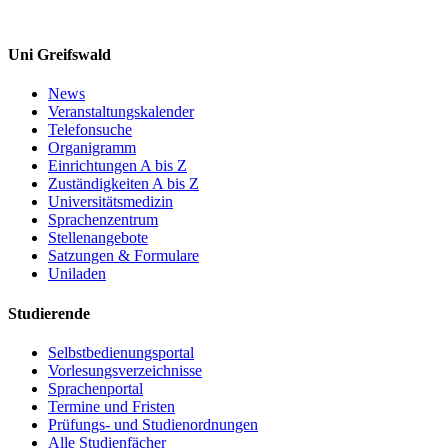
Uni Greifswald
News
Veranstaltungskalender
Telefonsuche
Organigramm
Einrichtungen A bis Z
Zuständigkeiten A bis Z
Universitätsmedizin
Sprachenzentrum
Stellenangebote
Satzungen & Formulare
Uniladen
Studierende
Selbstbedienungsportal
Vorlesungsverzeichnisse
Sprachenportal
Termine und Fristen
Prüfungs- und Studienordnungen
Alle Studienfächer