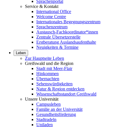
Sprachenportal
Service & Kontakt
International Office
Welcome Centre
Internationales Begegnungszentrum
Sprachenzentrum
Austausch-Fachkoordinator*innen
Zentrale Übersetzerstelle
Erstberatung Auslandsaufenthalte
Neuigkeiten & Termine
Leben
Zur Hauptseite Leben
Greifswald und die Region
Stadt mit Meer-Flair
Hinkommen
Übernachten
Sehenswürdigkeiten
Natur & Region entdecken
Wissenschaftsstandort Greifswald
Unsere Universität
Campusleben
Familie an der Universität
Gesundheitsförderung
Stadtradeln
Uniladen