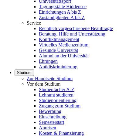
Universitätssport
Tagungsstätte Hiddensee
Einrichtungen A bis Z
Zuständigkeiten A bis Z
Service
Rechtlich vorgeschriebene Beauftragte
Beratung, Hilfe und Unterstützung
Konfliktmanagement
Virtuelles Medienzentrum
Gesunde Universität
Alumni an der Universität
Ehrungen
Antidiskriminierung
Studium
Zur Hauptseite Studium
Vor dem Studium
Studienfächer A-Z
Lehramt studieren
Studienorientierung
Zugang zum Studium
Bewerbung
Einschreibung
Semesterstart
Anreisen
Kosten & Finanzierung