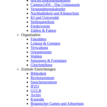
Hochschulkommunikation
Campus1456 – Das Unimagazin
Veranstaltungskalender
Nachhaltigkeit und Klimaschutz
KI und Universität
Stellenangebote
Förderverein
Zahlen & Fakten
Organisation
Fakultäten
Leitung & Gremien
Verwaltung
Organigramm
Wahlen
Satzungen & Formulare
Gleichstellung
Zentrale Einrichtungen
Bibliothek
Rechenzentrum
Sprachenzentrum
IFZO
GULB
Archiv
Kustodie
Botanischer Garten und Arboretum