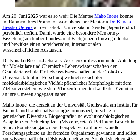
Am 20. Juni 2025 war es so weit: Die Mentee
Maho Inoue
konnte
im Rahmen ihres Promotionsvorhabens ihre Mentorin
Dr. Kanako
Bessho-Uehara
an der Tohoku Universität in Sendai (Japan) endlich
persönlich treffen. Damit wurde eine besondere Mentoring-
Beziehung auch über Landes- und Fachgrenzen hinweg erlebbar
und bewirkte einen bereichernden, internationalen
wissenschaftlichen Austausch.
Dr. Kanako Bessho-Uehara ist Assistenzprofessorin in der Abteilung
für Molekulare und Chemische Lebenswissenschaften der
Graduiertenschule für Lebenswissenschaften an der Tohoku-
Universität. In ihrer Forschung widmet sie sich der
molekularbiologischen Vielfalt pflanzlicher Morphologie mit dem
Ziel zu verstehen, wie sich Pflanzenformen im Laufe der Evolution
an ihre Umwelt angepasst haben.
Maho Inoue, die derzeit an der Universität Greifswald am Institut für
Botanik und Landschaftsökologie promoviert, forscht zur
genetischen Diversität, Biogeografie und evolutionsbiologischen
Adaption von Schleimpilzen (Myxomyceten). Bei ihrem Besuch in
Sendai konnte sie ganz neue Perspektiven auf artverwandte
Forschungsgebiete zu ihr fremden Organismen gewinnen und selbst
zur wissenschaftlichen Diskussion beitragen. So hielt sie einen 40-