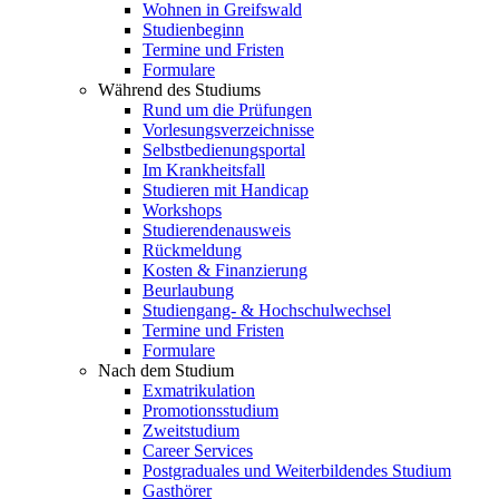
Wohnen in Greifswald
Studienbeginn
Termine und Fristen
Formulare
Während des Studiums
Rund um die Prüfungen
Vorlesungsverzeichnisse
Selbstbedienungsportal
Im Krankheitsfall
Studieren mit Handicap
Workshops
Studierendenausweis
Rückmeldung
Kosten & Finanzierung
Beurlaubung
Studiengang- & Hochschulwechsel
Termine und Fristen
Formulare
Nach dem Studium
Exmatrikulation
Promotionsstudium
Zweitstudium
Career Services
Postgraduales und Weiterbildendes Studium
Gasthörer