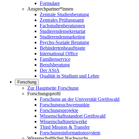
Formulare
Ansprechpartner*innen
Zentrale Studienberatung
Zentrales Prüfungsamt
Fachstudienberatungen
Studierendensekretariat
Studierendenmarketing
Psycho-Soziale Beratung
Behindertenbeauftragte
International Office
Familienservice
Berufsberatung
Der AStA
Qualität in Studium und Lehre
Forschung
Zur Hauptseite Forschung
Forschungsprofil
Forschung an der Universität Greifswald
Forschungsschwerpunkte
Forschungsprojekte
Wissenschaftsstandort Greifswald
Wissenschaftsnetzwerke
Third Mission & Transfer
Forschungsinformationssystem
Wissenschaftlicher Nachwuchs