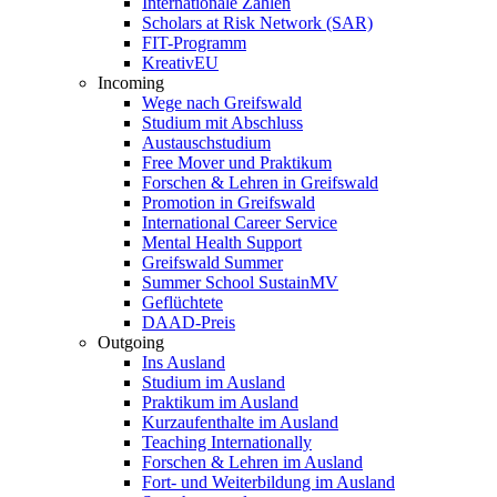
Internationale Zahlen
Scholars at Risk Network (SAR)
FIT-Programm
KreativEU
Incoming
Wege nach Greifswald
Studium mit Abschluss
Austauschstudium
Free Mover und Praktikum
Forschen & Lehren in Greifswald
Promotion in Greifswald
International Career Service
Mental Health Support
Greifswald Summer
Summer School SustainMV
Geflüchtete
DAAD-Preis
Outgoing
Ins Ausland
Studium im Ausland
Praktikum im Ausland
Kurzaufenthalte im Ausland
Teaching Internationally
Forschen & Lehren im Ausland
Fort- und Weiterbildung im Ausland