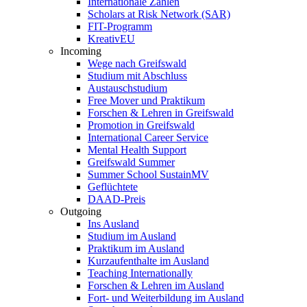
Internationale Zahlen
Scholars at Risk Network (SAR)
FIT-Programm
KreativEU
Incoming
Wege nach Greifswald
Studium mit Abschluss
Austauschstudium
Free Mover und Praktikum
Forschen & Lehren in Greifswald
Promotion in Greifswald
International Career Service
Mental Health Support
Greifswald Summer
Summer School SustainMV
Geflüchtete
DAAD-Preis
Outgoing
Ins Ausland
Studium im Ausland
Praktikum im Ausland
Kurzaufenthalte im Ausland
Teaching Internationally
Forschen & Lehren im Ausland
Fort- und Weiterbildung im Ausland