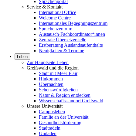
Sprachenportal
Service & Kontakt
International Office
Welcome Centre
Internationales Begegnungszentrum
Sprachenzentrum
Austausch-Fachkoordinator*innen
Zentrale Übersetzerstelle
Erstberatung Auslandsaufenthalte
Neuigkeiten & Termine
Leben
Zur Hauptseite Leben
Greifswald und die Region
Stadt mit Meer-Flair
Hinkommen
Übernachten
Sehenswürdigkeiten
Natur & Region entdecken
Wissenschaftsstandort Greifswald
Unsere Universität
Campusleben
Familie an der Universität
Gesundheitsförderung
Stadtradeln
Uniladen