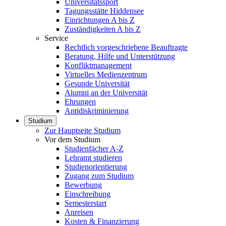
Universitätssport
Tagungsstätte Hiddensee
Einrichtungen A bis Z
Zuständigkeiten A bis Z
Service
Rechtlich vorgeschriebene Beauftragte
Beratung, Hilfe und Unterstützung
Konfliktmanagement
Virtuelles Medienzentrum
Gesunde Universität
Alumni an der Universität
Ehrungen
Antidiskriminierung
Studium
Zur Hauptseite Studium
Vor dem Studium
Studienfächer A-Z
Lehramt studieren
Studienorientierung
Zugang zum Studium
Bewerbung
Einschreibung
Semesterstart
Anreisen
Kosten & Finanzierung