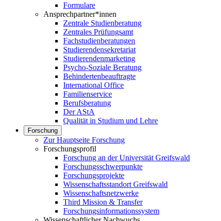
Formulare
Ansprechpartner*innen
Zentrale Studienberatung
Zentrales Prüfungsamt
Fachstudienberatungen
Studierendensekretariat
Studierendenmarketing
Psycho-Soziale Beratung
Behindertenbeauftragte
International Office
Familienservice
Berufsberatung
Der AStA
Qualität in Studium und Lehre
Forschung
Zur Hauptseite Forschung
Forschungsprofil
Forschung an der Universität Greifswald
Forschungsschwerpunkte
Forschungsprojekte
Wissenschaftsstandort Greifswald
Wissenschaftsnetzwerke
Third Mission & Transfer
Forschungsinformationssystem
Wissenschaftlicher Nachwuchs