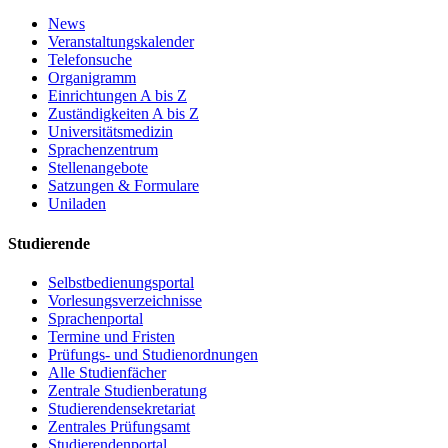
News
Veranstaltungskalender
Telefonsuche
Organigramm
Einrichtungen A bis Z
Zuständigkeiten A bis Z
Universitätsmedizin
Sprachenzentrum
Stellenangebote
Satzungen & Formulare
Uniladen
Studierende
Selbstbedienungsportal
Vorlesungsverzeichnisse
Sprachenportal
Termine und Fristen
Prüfungs- und Studienordnungen
Alle Studienfächer
Zentrale Studienberatung
Studierendensekretariat
Zentrales Prüfungsamt
Studierendenportal