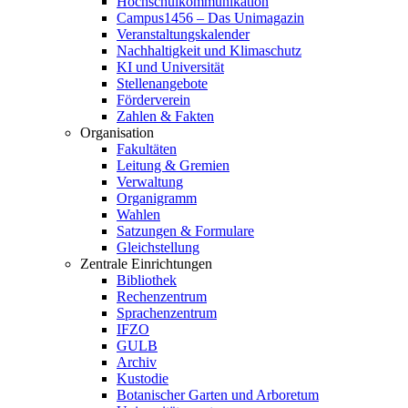
Hochschulkommunikation
Campus1456 – Das Unimagazin
Veranstaltungskalender
Nachhaltigkeit und Klimaschutz
KI und Universität
Stellenangebote
Förderverein
Zahlen & Fakten
Organisation
Fakultäten
Leitung & Gremien
Verwaltung
Organigramm
Wahlen
Satzungen & Formulare
Gleichstellung
Zentrale Einrichtungen
Bibliothek
Rechenzentrum
Sprachenzentrum
IFZO
GULB
Archiv
Kustodie
Botanischer Garten und Arboretum