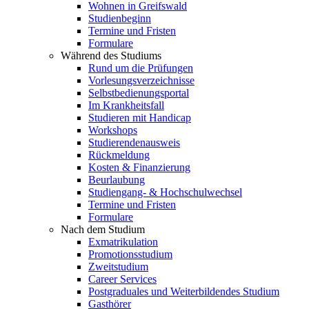
Wohnen in Greifswald
Studienbeginn
Termine und Fristen
Formulare
Während des Studiums
Rund um die Prüfungen
Vorlesungsverzeichnisse
Selbstbedienungsportal
Im Krankheitsfall
Studieren mit Handicap
Workshops
Studierendenausweis
Rückmeldung
Kosten & Finanzierung
Beurlaubung
Studiengang- & Hochschulwechsel
Termine und Fristen
Formulare
Nach dem Studium
Exmatrikulation
Promotionsstudium
Zweitstudium
Career Services
Postgraduales und Weiterbildendes Studium
Gasthörer