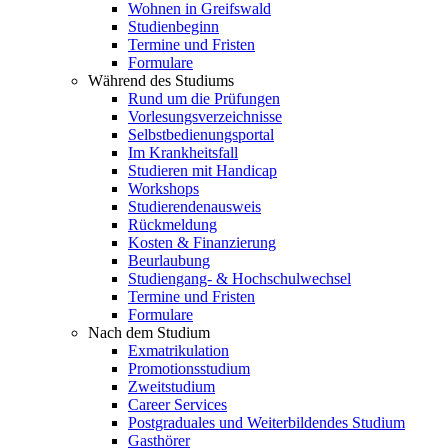
Wohnen in Greifswald
Studienbeginn
Termine und Fristen
Formulare
Während des Studiums
Rund um die Prüfungen
Vorlesungsverzeichnisse
Selbstbedienungsportal
Im Krankheitsfall
Studieren mit Handicap
Workshops
Studierendenausweis
Rückmeldung
Kosten & Finanzierung
Beurlaubung
Studiengang- & Hochschulwechsel
Termine und Fristen
Formulare
Nach dem Studium
Exmatrikulation
Promotionsstudium
Zweitstudium
Career Services
Postgraduales und Weiterbildendes Studium
Gasthörer