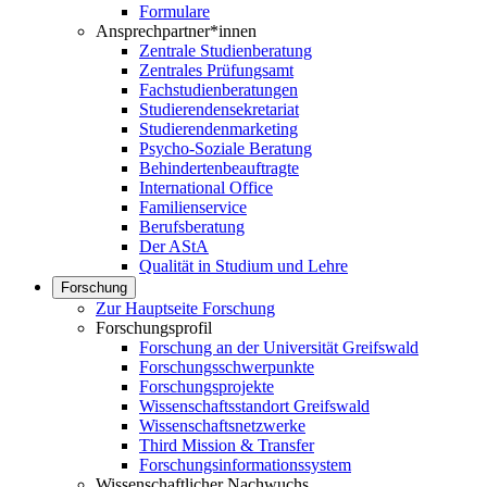
Formulare
Ansprechpartner*innen
Zentrale Studienberatung
Zentrales Prüfungsamt
Fachstudienberatungen
Studierendensekretariat
Studierendenmarketing
Psycho-Soziale Beratung
Behindertenbeauftragte
International Office
Familienservice
Berufsberatung
Der AStA
Qualität in Studium und Lehre
Forschung
Zur Hauptseite Forschung
Forschungsprofil
Forschung an der Universität Greifswald
Forschungsschwerpunkte
Forschungsprojekte
Wissenschaftsstandort Greifswald
Wissenschaftsnetzwerke
Third Mission & Transfer
Forschungsinformationssystem
Wissenschaftlicher Nachwuchs