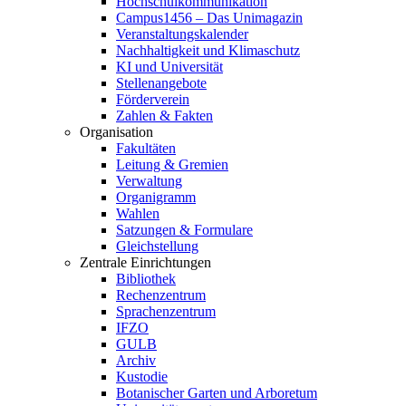
Hochschulkommunikation
Campus1456 – Das Unimagazin
Veranstaltungskalender
Nachhaltigkeit und Klimaschutz
KI und Universität
Stellenangebote
Förderverein
Zahlen & Fakten
Organisation
Fakultäten
Leitung & Gremien
Verwaltung
Organigramm
Wahlen
Satzungen & Formulare
Gleichstellung
Zentrale Einrichtungen
Bibliothek
Rechenzentrum
Sprachenzentrum
IFZO
GULB
Archiv
Kustodie
Botanischer Garten und Arboretum