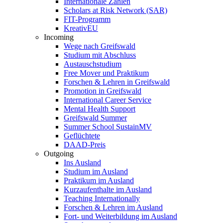
Internationale Zahlen
Scholars at Risk Network (SAR)
FIT-Programm
KreativEU
Incoming
Wege nach Greifswald
Studium mit Abschluss
Austauschstudium
Free Mover und Praktikum
Forschen & Lehren in Greifswald
Promotion in Greifswald
International Career Service
Mental Health Support
Greifswald Summer
Summer School SustainMV
Geflüchtete
DAAD-Preis
Outgoing
Ins Ausland
Studium im Ausland
Praktikum im Ausland
Kurzaufenthalte im Ausland
Teaching Internationally
Forschen & Lehren im Ausland
Fort- und Weiterbildung im Ausland