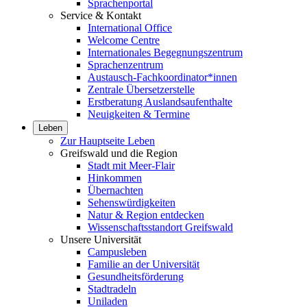
Sprachenportal
Service & Kontakt
International Office
Welcome Centre
Internationales Begegnungszentrum
Sprachenzentrum
Austausch-Fachkoordinator*innen
Zentrale Übersetzerstelle
Erstberatung Auslandsaufenthalte
Neuigkeiten & Termine
Leben
Zur Hauptseite Leben
Greifswald und die Region
Stadt mit Meer-Flair
Hinkommen
Übernachten
Sehenswürdigkeiten
Natur & Region entdecken
Wissenschaftsstandort Greifswald
Unsere Universität
Campusleben
Familie an der Universität
Gesundheitsförderung
Stadtradeln
Uniladen