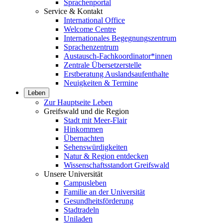
Sprachenportal
Service & Kontakt
International Office
Welcome Centre
Internationales Begegnungszentrum
Sprachenzentrum
Austausch-Fachkoordinator*innen
Zentrale Übersetzerstelle
Erstberatung Auslandsaufenthalte
Neuigkeiten & Termine
Leben
Zur Hauptseite Leben
Greifswald und die Region
Stadt mit Meer-Flair
Hinkommen
Übernachten
Sehenswürdigkeiten
Natur & Region entdecken
Wissenschaftsstandort Greifswald
Unsere Universität
Campusleben
Familie an der Universität
Gesundheitsförderung
Stadtradeln
Uniladen