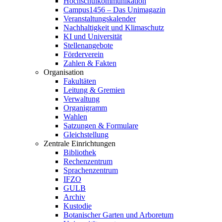
Hochschulkommunikation
Campus1456 – Das Unimagazin
Veranstaltungskalender
Nachhaltigkeit und Klimaschutz
KI und Universität
Stellenangebote
Förderverein
Zahlen & Fakten
Organisation
Fakultäten
Leitung & Gremien
Verwaltung
Organigramm
Wahlen
Satzungen & Formulare
Gleichstellung
Zentrale Einrichtungen
Bibliothek
Rechenzentrum
Sprachenzentrum
IFZO
GULB
Archiv
Kustodie
Botanischer Garten und Arboretum