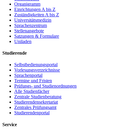
Organigramm
Einrichtungen A bis Z
Zuständigkeiten A bis Z
Universitätsmedizin
Sprachenzentrum
Stellenangebote
Satzungen & Formulare
Uniladen
Studierende
Selbstbedienungsportal
Vorlesungsverzeichnisse
Sprachenportal
Termine und Fristen
Prüfungs- und Studienordnungen
Alle Studienfächer
Zentrale Studienberatung
Studierendensekretariat
Zentrales Prüfungsamt
Studierendenportal
Service