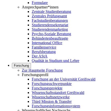
Formulare
Ansprechpartner*innen
Zentrale Studienberatung
Zentrales Prüfungsamt
Fachstudienberatungen
Studierendensekretariat
Studierendenmarketing
Psycho-Soziale Beratung
Behindertenbeauftragte
International Office
Familienservice
Berufsberatung
Der AStA
Qualität in Studium und Lehre
Forschung
Zur Hauptseite Forschung
Forschungsprofil
Forschung an der Universität Greifswald
Forschungsschwerpunkte
Forschungsprojekte
Wissenschaftsstandort Greifswald
Wissenschaftsnetzwerke
Third Mission & Transfer
Forschungsinformationssystem
Wissenschaftlicher Nachwuchs