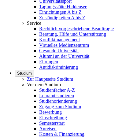
Universitätssport
Tagungsstätte Hiddensee
Einrichtungen A bis Z
Zuständigkeiten A bis Z
Service
Rechtlich vorgeschriebene Beauftragte
Beratung, Hilfe und Unterstützung
Konfliktmanagement
Virtuelles Medienzentrum
Gesunde Universität
Alumni an der Universität
Ehrungen
Antidiskriminierung
Studium
Zur Hauptseite Studium
Vor dem Studium
Studienfächer A-Z
Lehramt studieren
Studienorientierung
Zugang zum Studium
Bewerbung
Einschreibung
Semesterstart
Anreisen
Kosten & Finanzierung