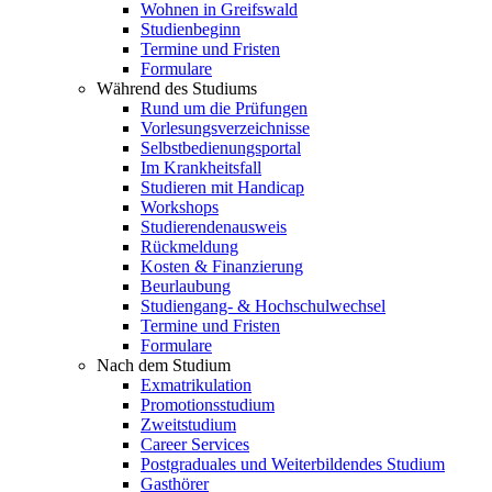
Wohnen in Greifswald
Studienbeginn
Termine und Fristen
Formulare
Während des Studiums
Rund um die Prüfungen
Vorlesungsverzeichnisse
Selbstbedienungsportal
Im Krankheitsfall
Studieren mit Handicap
Workshops
Studierendenausweis
Rückmeldung
Kosten & Finanzierung
Beurlaubung
Studiengang- & Hochschulwechsel
Termine und Fristen
Formulare
Nach dem Studium
Exmatrikulation
Promotionsstudium
Zweitstudium
Career Services
Postgraduales und Weiterbildendes Studium
Gasthörer