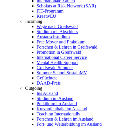
Internationale Zahlen
Scholars at Risk Network (SAR)
FIT-Programm
KreativEU
Incoming
Wege nach Greifswald
Studium mit Abschluss
Austauschstudium
Free Mover und Praktikum
Forschen & Lehren in Greifswald
Promotion in Greifswald
International Career Service
Mental Health Support
Greifswald Summer
Summer School SustainMV
Geflüchtete
DAAD-Preis
Outgoing
Ins Ausland
Studium im Ausland
Praktikum im Ausland
Kurzaufenthalte im Ausland
Teaching Internationally
Forschen & Lehren im Ausland
Fort- und Weiterbildung im Ausland