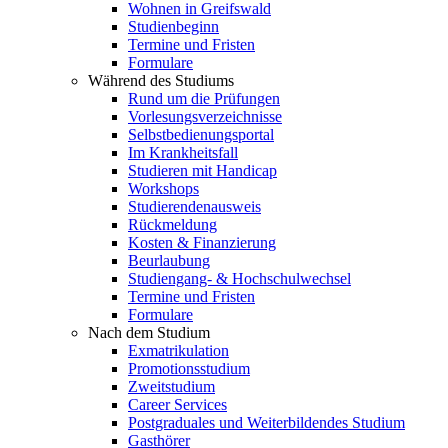
Wohnen in Greifswald
Studienbeginn
Termine und Fristen
Formulare
Während des Studiums
Rund um die Prüfungen
Vorlesungsverzeichnisse
Selbstbedienungsportal
Im Krankheitsfall
Studieren mit Handicap
Workshops
Studierendenausweis
Rückmeldung
Kosten & Finanzierung
Beurlaubung
Studiengang- & Hochschulwechsel
Termine und Fristen
Formulare
Nach dem Studium
Exmatrikulation
Promotionsstudium
Zweitstudium
Career Services
Postgraduales und Weiterbildendes Studium
Gasthörer