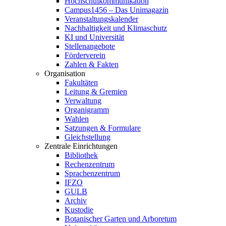
Hochschulkommunikation
Campus1456 – Das Unimagazin
Veranstaltungskalender
Nachhaltigkeit und Klimaschutz
KI und Universität
Stellenangebote
Förderverein
Zahlen & Fakten
Organisation
Fakultäten
Leitung & Gremien
Verwaltung
Organigramm
Wahlen
Satzungen & Formulare
Gleichstellung
Zentrale Einrichtungen
Bibliothek
Rechenzentrum
Sprachenzentrum
IFZO
GULB
Archiv
Kustodie
Botanischer Garten und Arboretum