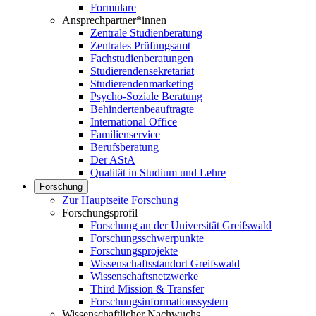
Formulare
Ansprechpartner*innen
Zentrale Studienberatung
Zentrales Prüfungsamt
Fachstudienberatungen
Studierendensekretariat
Studierendenmarketing
Psycho-Soziale Beratung
Behindertenbeauftragte
International Office
Familienservice
Berufsberatung
Der AStA
Qualität in Studium und Lehre
Forschung
Zur Hauptseite Forschung
Forschungsprofil
Forschung an der Universität Greifswald
Forschungsschwerpunkte
Forschungsprojekte
Wissenschaftsstandort Greifswald
Wissenschaftsnetzwerke
Third Mission & Transfer
Forschungsinformationssystem
Wissenschaftlicher Nachwuchs