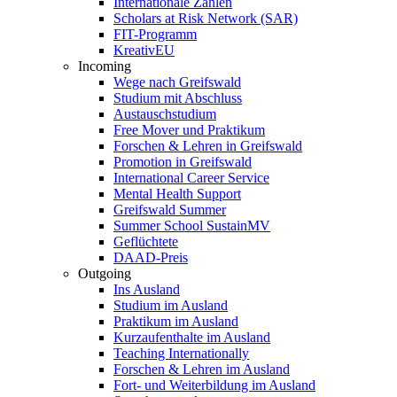
Internationale Zahlen
Scholars at Risk Network (SAR)
FIT-Programm
KreativEU
Incoming
Wege nach Greifswald
Studium mit Abschluss
Austauschstudium
Free Mover und Praktikum
Forschen & Lehren in Greifswald
Promotion in Greifswald
International Career Service
Mental Health Support
Greifswald Summer
Summer School SustainMV
Geflüchtete
DAAD-Preis
Outgoing
Ins Ausland
Studium im Ausland
Praktikum im Ausland
Kurzaufenthalte im Ausland
Teaching Internationally
Forschen & Lehren im Ausland
Fort- und Weiterbildung im Ausland