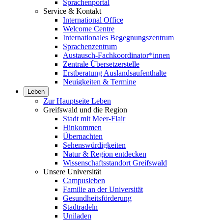
Sprachenportal
Service & Kontakt
International Office
Welcome Centre
Internationales Begegnungszentrum
Sprachenzentrum
Austausch-Fachkoordinator*innen
Zentrale Übersetzerstelle
Erstberatung Auslandsaufenthalte
Neuigkeiten & Termine
Leben
Zur Hauptseite Leben
Greifswald und die Region
Stadt mit Meer-Flair
Hinkommen
Übernachten
Sehenswürdigkeiten
Natur & Region entdecken
Wissenschaftsstandort Greifswald
Unsere Universität
Campusleben
Familie an der Universität
Gesundheitsförderung
Stadtradeln
Uniladen