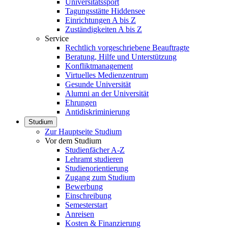
Universitätssport
Tagungsstätte Hiddensee
Einrichtungen A bis Z
Zuständigkeiten A bis Z
Service
Rechtlich vorgeschriebene Beauftragte
Beratung, Hilfe und Unterstützung
Konfliktmanagement
Virtuelles Medienzentrum
Gesunde Universität
Alumni an der Universität
Ehrungen
Antidiskriminierung
Studium
Zur Hauptseite Studium
Vor dem Studium
Studienfächer A-Z
Lehramt studieren
Studienorientierung
Zugang zum Studium
Bewerbung
Einschreibung
Semesterstart
Anreisen
Kosten & Finanzierung