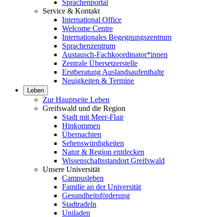
Sprachenportal
Service & Kontakt
International Office
Welcome Centre
Internationales Begegnungszentrum
Sprachenzentrum
Austausch-Fachkoordinator*innen
Zentrale Übersetzerstelle
Erstberatung Auslandsaufenthalte
Neuigkeiten & Termine
Leben
Zur Hauptseite Leben
Greifswald und die Region
Stadt mit Meer-Flair
Hinkommen
Übernachten
Sehenswürdigkeiten
Natur & Region entdecken
Wissenschaftsstandort Greifswald
Unsere Universität
Campusleben
Familie an der Universität
Gesundheitsförderung
Stadtradeln
Uniladen