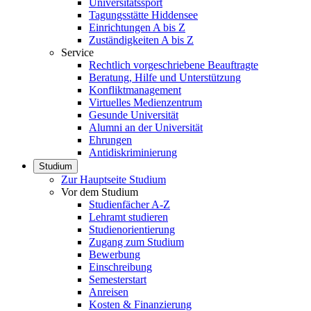
Universitätssport
Tagungsstätte Hiddensee
Einrichtungen A bis Z
Zuständigkeiten A bis Z
Service
Rechtlich vorgeschriebene Beauftragte
Beratung, Hilfe und Unterstützung
Konfliktmanagement
Virtuelles Medienzentrum
Gesunde Universität
Alumni an der Universität
Ehrungen
Antidiskriminierung
Studium
Zur Hauptseite Studium
Vor dem Studium
Studienfächer A-Z
Lehramt studieren
Studienorientierung
Zugang zum Studium
Bewerbung
Einschreibung
Semesterstart
Anreisen
Kosten & Finanzierung