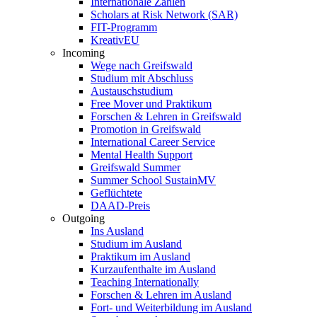
Internationale Zahlen
Scholars at Risk Network (SAR)
FIT-Programm
KreativEU
Incoming
Wege nach Greifswald
Studium mit Abschluss
Austauschstudium
Free Mover und Praktikum
Forschen & Lehren in Greifswald
Promotion in Greifswald
International Career Service
Mental Health Support
Greifswald Summer
Summer School SustainMV
Geflüchtete
DAAD-Preis
Outgoing
Ins Ausland
Studium im Ausland
Praktikum im Ausland
Kurzaufenthalte im Ausland
Teaching Internationally
Forschen & Lehren im Ausland
Fort- und Weiterbildung im Ausland