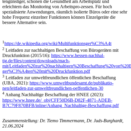
tengünstiger, schonen die Gesundheit am Arbeitsplatz und
erleichtern das Monitoring von Arbeitspro-zessen. Für hoch
spezialisierte Anwendungen, räumlich isolierte Büros oder eine sehr
hohe Frequenz einzelner Funktionen können Einzelgeräte die
bessere Alternative sein.
1
https://de.wikipedia.org/wiki/Multifunktionsger%C3%A4t
2
Leitfaden zur nachhaltigen Beschaffung von Bürogeräten mit
Druckfunktion (2015/16):
https://www.hessen-nachhal-
tig.de/files/content/downloads/mach-
mit/Leitfaden%20zur%20nachhaltigen%20Beschaffung%20von%
ger%C3%A4ten%20mit%20Druckfunktion.pdf
3
Leitfaden zur umweltfreundlichen öffentlichen Beschaffung
(UBA, 2021):
https://www.umweltbundesamt.de/publikatio-
nen/leitfaden-zur-umweltfreundlichen-oeffentlichen-30
4
Anhang Nachhaltige Beschaffung der HNEE (2023):
https://www.hnee.de/_obj/CFF50D6B-D82F-4871-ADEB-
B7C79F870BFB/inline/Anhang_Nachhaltige-Beschaffung.pdf
Zusammenstellung: Dr. Tiemo Timmermann, Dr. Juds-Burghardt,
21.06.2024