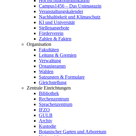
Hochschulkommunikation
Campus1456 – Das Unimagazin
Veranstaltungskalender
Nachhaltigkeit und Klimaschutz
KI und Universität
Stellenangebote
Förderverein
Zahlen & Fakten
Organisation
Fakultäten
Leitung & Gremien
Verwaltung
Organigramm
Wahlen
Satzungen & Formulare
Gleichstellung
Zentrale Einrichtungen
Bibliothek
Rechenzentrum
Sprachenzentrum
IFZO
GULB
Archiv
Kustodie
Botanischer Garten und Arboretum