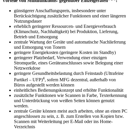
Vorteile von Multifunktions- gegenüber Einzelgeräten
:
günstigerer Anschaffungspreis, insbesondere unter
Berücksichtigung zusätzlicher Funktionen und einer längeren
Nutzungsdauer
erheblich geringerer Ressourcen- und Energieverbrauch
(Klimaschutz, Nachhaltigkeit) bei Produktion, Lieferung,
Betrieb und Entsorgung
zentrale Wartung der Geräte und automatische Nachlieferung
und Entsorgung von Tonern
geringere Energiekosten (geringere Kosten im Standby)
geringerer Platzbedarf, Verwendung einer einzigen
Stromquelle, eines Geräteanschlusses sowie Belegung einer
Netzwerkdose
geringere Gesundheitsbelastung durch Feinstaub (Ultrafeine
4
Partikel – UFP)
, sofern MFG dezentral, außerhalb von
Büros aufgestellt werden können
einheitliches Bedienungskonzept und erhöhte Funktionalität
zusätzliche Funktionen wie Scannen in Farbe, Texterkennung
und Unterdrückung von weißen Seiten können genutzt
werden.
zentrale Geräte können meist auch arbeiten, ohne an einen PC
angeschlossen zu sein, z. B. zum Erstellen von Kopien bzw.
Scannen mit Weiterleitung per E-Mail oder ins Home-
Verzeichnis