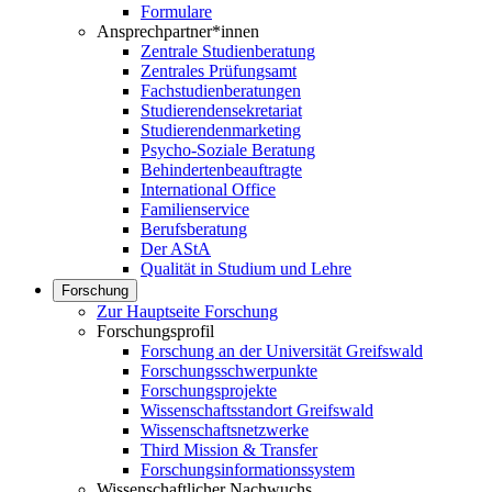
Formulare
Ansprechpartner*innen
Zentrale Studienberatung
Zentrales Prüfungsamt
Fachstudienberatungen
Studierendensekretariat
Studierendenmarketing
Psycho-Soziale Beratung
Behindertenbeauftragte
International Office
Familienservice
Berufsberatung
Der AStA
Qualität in Studium und Lehre
Forschung
Zur Hauptseite Forschung
Forschungsprofil
Forschung an der Universität Greifswald
Forschungsschwerpunkte
Forschungsprojekte
Wissenschaftsstandort Greifswald
Wissenschaftsnetzwerke
Third Mission & Transfer
Forschungsinformationssystem
Wissenschaftlicher Nachwuchs