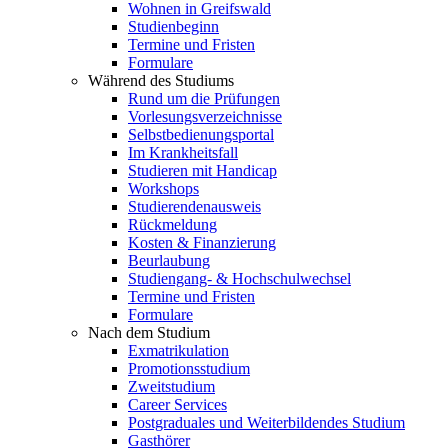
Wohnen in Greifswald
Studienbeginn
Termine und Fristen
Formulare
Während des Studiums
Rund um die Prüfungen
Vorlesungsverzeichnisse
Selbstbedienungsportal
Im Krankheitsfall
Studieren mit Handicap
Workshops
Studierendenausweis
Rückmeldung
Kosten & Finanzierung
Beurlaubung
Studiengang- & Hochschulwechsel
Termine und Fristen
Formulare
Nach dem Studium
Exmatrikulation
Promotionsstudium
Zweitstudium
Career Services
Postgraduales und Weiterbildendes Studium
Gasthörer