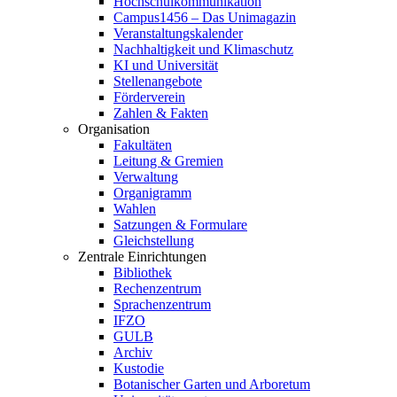
Hochschulkommunikation
Campus1456 – Das Unimagazin
Veranstaltungskalender
Nachhaltigkeit und Klimaschutz
KI und Universität
Stellenangebote
Förderverein
Zahlen & Fakten
Organisation
Fakultäten
Leitung & Gremien
Verwaltung
Organigramm
Wahlen
Satzungen & Formulare
Gleichstellung
Zentrale Einrichtungen
Bibliothek
Rechenzentrum
Sprachenzentrum
IFZO
GULB
Archiv
Kustodie
Botanischer Garten und Arboretum