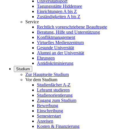
Universitätssport
Tagungsstätte Hiddensee
Einrichtungen A bis Z
Zuständigkeiten A bis Z
Service
Rechtlich vorgeschriebene Beauftragte
Beratung, Hilfe und Unterstützung
Konfliktmanagement
Virtuelles Medienzentrum
Gesunde Universität
Alumni an der Universität
Ehrungen
Antidiskriminierung
Studium
Zur Hauptseite Studium
Vor dem Studium
Studienfächer A-Z
Lehramt studieren
Studienorientierung
Zugang zum Studium
Bewerbung
Einschreibung
Semesterstart
Anreisen
Kosten & Finanzierung