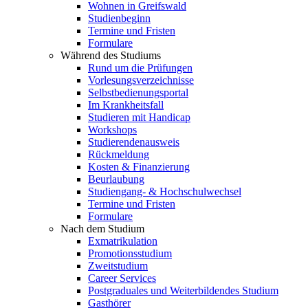
Wohnen in Greifswald
Studienbeginn
Termine und Fristen
Formulare
Während des Studiums
Rund um die Prüfungen
Vorlesungsverzeichnisse
Selbstbedienungsportal
Im Krankheitsfall
Studieren mit Handicap
Workshops
Studierendenausweis
Rückmeldung
Kosten & Finanzierung
Beurlaubung
Studiengang- & Hochschulwechsel
Termine und Fristen
Formulare
Nach dem Studium
Exmatrikulation
Promotionsstudium
Zweitstudium
Career Services
Postgraduales und Weiterbildendes Studium
Gasthörer