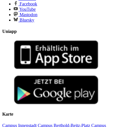
Facebook
YouTube
Mastodon
Bluesky
Uniapp
Karte
Campus Innenstadt
Campus Berthold-Beitz-Platz
Campus