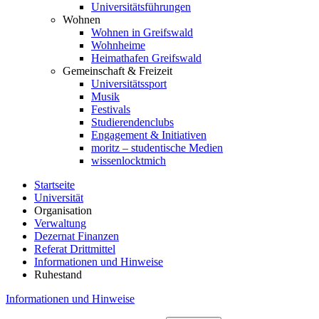
Universitätsführungen
Wohnen
Wohnen in Greifswald
Wohnheime
Heimathafen Greifswald
Gemeinschaft & Freizeit
Universitätssport
Musik
Festivals
Studierendenclubs
Engagement & Initiativen
moritz – studentische Medien
wissenlocktmich
Startseite
Universität
Organisation
Verwaltung
Dezernat Finanzen
Referat Drittmittel
Informationen und Hinweise
Ruhestand
Informationen und Hinweise