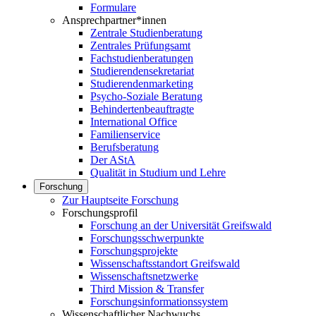
Formulare
Ansprechpartner*innen
Zentrale Studienberatung
Zentrales Prüfungsamt
Fachstudienberatungen
Studierendensekretariat
Studierendenmarketing
Psycho-Soziale Beratung
Behindertenbeauftragte
International Office
Familienservice
Berufsberatung
Der AStA
Qualität in Studium und Lehre
Forschung
Zur Hauptseite Forschung
Forschungsprofil
Forschung an der Universität Greifswald
Forschungsschwerpunkte
Forschungsprojekte
Wissenschaftsstandort Greifswald
Wissenschaftsnetzwerke
Third Mission & Transfer
Forschungsinformationssystem
Wissenschaftlicher Nachwuchs