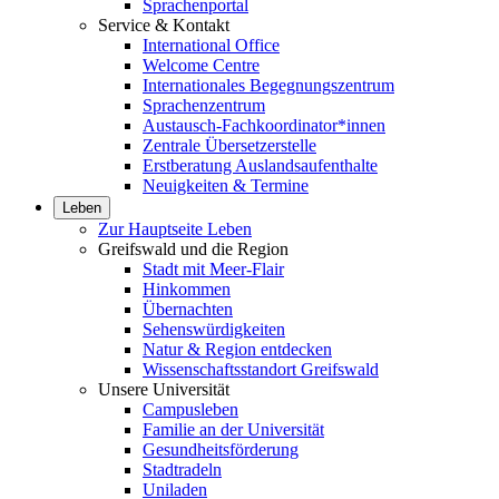
Sprachenportal
Service & Kontakt
International Office
Welcome Centre
Internationales Begegnungszentrum
Sprachenzentrum
Austausch-Fachkoordinator*innen
Zentrale Übersetzerstelle
Erstberatung Auslandsaufenthalte
Neuigkeiten & Termine
Leben
Zur Hauptseite Leben
Greifswald und die Region
Stadt mit Meer-Flair
Hinkommen
Übernachten
Sehenswürdigkeiten
Natur & Region entdecken
Wissenschaftsstandort Greifswald
Unsere Universität
Campusleben
Familie an der Universität
Gesundheitsförderung
Stadtradeln
Uniladen