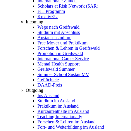
Internationale Zahlen
Scholars at Risk Network (SAR)
FIT-Programm
KreativEU
Incoming
Wege nach Greifswald
Studium mit Abschluss
Austauschstudium
Free Mover und Praktikum
Forschen & Lehren in Greifswald
Promotion in Greifswald
International Career Service
Mental Health Support
Greifswald Summer
Summer School SustainMV
Geflüchtete
DAAD-Preis
Outgoing
Ins Ausland
Studium im Ausland
Praktikum im Ausland
Kurzaufenthalte im Ausland
Teaching Internationally
Forschen & Lehren im Ausland
Fort- und Weiterbildung im Ausland