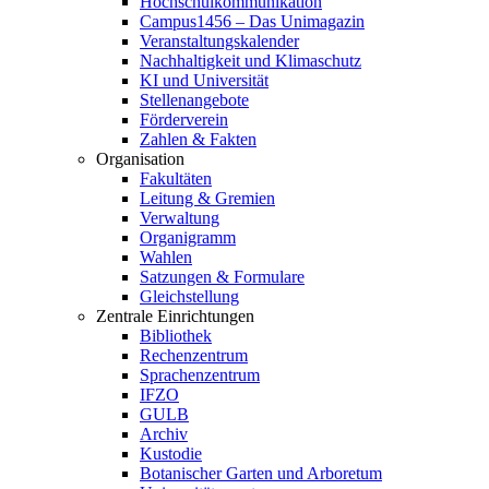
Hochschulkommunikation
Campus1456 – Das Unimagazin
Veranstaltungskalender
Nachhaltigkeit und Klimaschutz
KI und Universität
Stellenangebote
Förderverein
Zahlen & Fakten
Organisation
Fakultäten
Leitung & Gremien
Verwaltung
Organigramm
Wahlen
Satzungen & Formulare
Gleichstellung
Zentrale Einrichtungen
Bibliothek
Rechenzentrum
Sprachenzentrum
IFZO
GULB
Archiv
Kustodie
Botanischer Garten und Arboretum