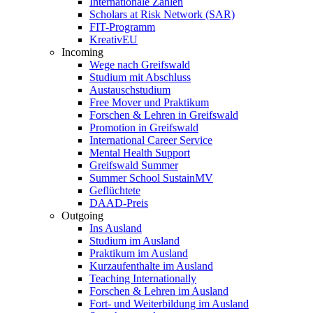
Internationale Zahlen
Scholars at Risk Network (SAR)
FIT-Programm
KreativEU
Incoming
Wege nach Greifswald
Studium mit Abschluss
Austauschstudium
Free Mover und Praktikum
Forschen & Lehren in Greifswald
Promotion in Greifswald
International Career Service
Mental Health Support
Greifswald Summer
Summer School SustainMV
Geflüchtete
DAAD-Preis
Outgoing
Ins Ausland
Studium im Ausland
Praktikum im Ausland
Kurzaufenthalte im Ausland
Teaching Internationally
Forschen & Lehren im Ausland
Fort- und Weiterbildung im Ausland