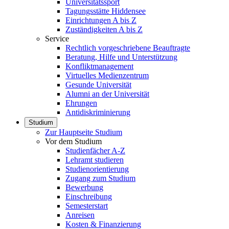
Universitätssport
Tagungsstätte Hiddensee
Einrichtungen A bis Z
Zuständigkeiten A bis Z
Service
Rechtlich vorgeschriebene Beauftragte
Beratung, Hilfe und Unterstützung
Konfliktmanagement
Virtuelles Medienzentrum
Gesunde Universität
Alumni an der Universität
Ehrungen
Antidiskriminierung
Studium
Zur Hauptseite Studium
Vor dem Studium
Studienfächer A-Z
Lehramt studieren
Studienorientierung
Zugang zum Studium
Bewerbung
Einschreibung
Semesterstart
Anreisen
Kosten & Finanzierung