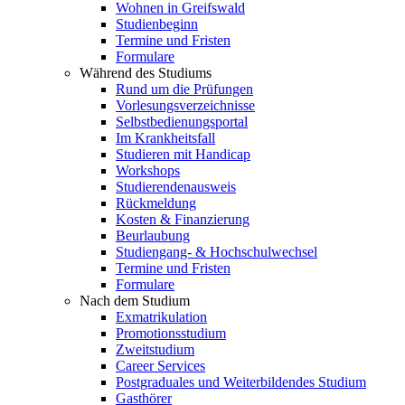
Wohnen in Greifswald
Studienbeginn
Termine und Fristen
Formulare
Während des Studiums
Rund um die Prüfungen
Vorlesungsverzeichnisse
Selbstbedienungsportal
Im Krankheitsfall
Studieren mit Handicap
Workshops
Studierendenausweis
Rückmeldung
Kosten & Finanzierung
Beurlaubung
Studiengang- & Hochschulwechsel
Termine und Fristen
Formulare
Nach dem Studium
Exmatrikulation
Promotionsstudium
Zweitstudium
Career Services
Postgraduales und Weiterbildendes Studium
Gasthörer