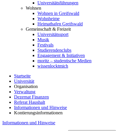
Universitätsführungen
Wohnen
Wohnen in Greifswald
Wohnheime
Heimathafen Greifswald
Gemeinschaft & Freizeit
Universitätssport
Musik
Festivals
Studierendenclubs
Engagement & Initiativen
moritz – studentische Medien
wissenlocktmich
Startseite
Universität
Organisation
Verwaltung
Dezernat Finanzen
Referat Haushalt
Informationen und Hinweise
Kontierungsinformationen
Informationen und Hinweise