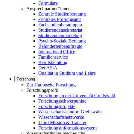
Formulare
Ansprechpartner*innen
Zentrale Studienberatung
Zentrales Prüfungsamt
Fachstudienberatungen
Studierendensekretariat
Studierendenmarketing
Psycho-Soziale Beratung
Behindertenbeauftragte
International Office
Familienservice
Berufsberatung
Der AStA
Qualität in Studium und Lehre
Forschung
Zur Hauptseite Forschung
Forschungsprofil
Forschung an der Universität Greifswald
Forschungsschwerpunkte
Forschungsprojekte
Wissenschaftsstandort Greifswald
Wissenschaftsnetzwerke
Third Mission & Transfer
Forschungsinformationssystem
Wissenschaftlicher Nachwuchs