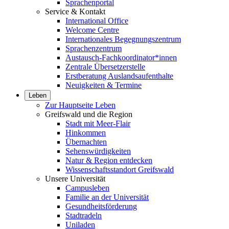
Sprachenportal
Service & Kontakt
International Office
Welcome Centre
Internationales Begegnungszentrum
Sprachenzentrum
Austausch-Fachkoordinator*innen
Zentrale Übersetzerstelle
Erstberatung Auslandsaufenthalte
Neuigkeiten & Termine
Leben
Zur Hauptseite Leben
Greifswald und die Region
Stadt mit Meer-Flair
Hinkommen
Übernachten
Sehenswürdigkeiten
Natur & Region entdecken
Wissenschaftsstandort Greifswald
Unsere Universität
Campusleben
Familie an der Universität
Gesundheitsförderung
Stadtradeln
Uniladen