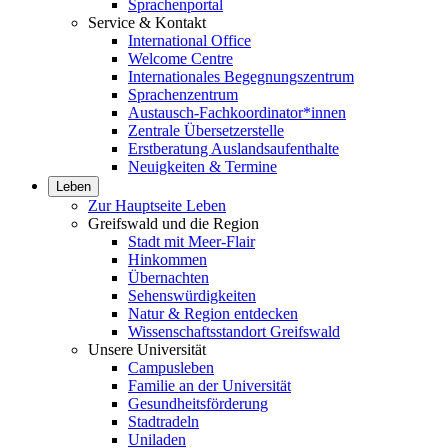
Sprachenportal
Service & Kontakt
International Office
Welcome Centre
Internationales Begegnungszentrum
Sprachenzentrum
Austausch-Fachkoordinator*innen
Zentrale Übersetzerstelle
Erstberatung Auslandsaufenthalte
Neuigkeiten & Termine
Leben
Zur Hauptseite Leben
Greifswald und die Region
Stadt mit Meer-Flair
Hinkommen
Übernachten
Sehenswürdigkeiten
Natur & Region entdecken
Wissenschaftsstandort Greifswald
Unsere Universität
Campusleben
Familie an der Universität
Gesundheitsförderung
Stadtradeln
Uniladen