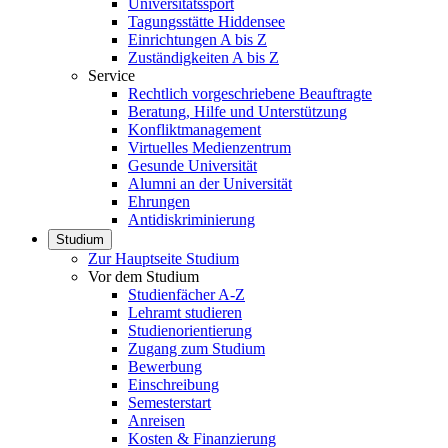
Universitätssport
Tagungsstätte Hiddensee
Einrichtungen A bis Z
Zuständigkeiten A bis Z
Service
Rechtlich vorgeschriebene Beauftragte
Beratung, Hilfe und Unterstützung
Konfliktmanagement
Virtuelles Medienzentrum
Gesunde Universität
Alumni an der Universität
Ehrungen
Antidiskriminierung
Studium
Zur Hauptseite Studium
Vor dem Studium
Studienfächer A-Z
Lehramt studieren
Studienorientierung
Zugang zum Studium
Bewerbung
Einschreibung
Semesterstart
Anreisen
Kosten & Finanzierung