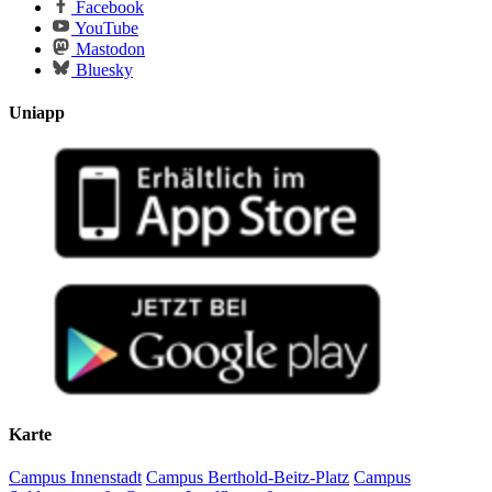
Facebook
YouTube
Mastodon
Bluesky
Uniapp
Karte
Campus Innenstadt
Campus Berthold-Beitz-Platz
Campus