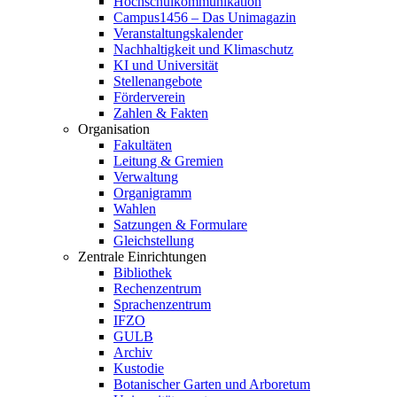
Hochschulkommunikation
Campus1456 – Das Unimagazin
Veranstaltungskalender
Nachhaltigkeit und Klimaschutz
KI und Universität
Stellenangebote
Förderverein
Zahlen & Fakten
Organisation
Fakultäten
Leitung & Gremien
Verwaltung
Organigramm
Wahlen
Satzungen & Formulare
Gleichstellung
Zentrale Einrichtungen
Bibliothek
Rechenzentrum
Sprachenzentrum
IFZO
GULB
Archiv
Kustodie
Botanischer Garten und Arboretum