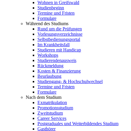
Wohnen in Greifswald
Studienbeginn
Termine und Fristen
Formulare
Während des Studiums
Rund um die Prüfungen
Vorlesungsverzeichnisse
Selbstbedienungsportal
Im Krankheitsfall
Studieren mit Handicap
Workshops
Studierendenausweis
Rückmeldung
Kosten & Finanzierung
Beurlaubung
Studiengang- & Hochschulwechsel
Termine und Fristen
Formulare
Nach dem Studium
Exmatrikulation
Promotionsstudium
Zweitstudium
Career Services
Postgraduales und Weiterbildendes Studium
Gasthörer