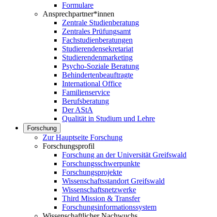
Formulare
Ansprechpartner*innen
Zentrale Studienberatung
Zentrales Prüfungsamt
Fachstudienberatungen
Studierendensekretariat
Studierendenmarketing
Psycho-Soziale Beratung
Behindertenbeauftragte
International Office
Familienservice
Berufsberatung
Der AStA
Qualität in Studium und Lehre
Forschung
Zur Hauptseite Forschung
Forschungsprofil
Forschung an der Universität Greifswald
Forschungsschwerpunkte
Forschungsprojekte
Wissenschaftsstandort Greifswald
Wissenschaftsnetzwerke
Third Mission & Transfer
Forschungsinformationssystem
Wissenschaftlicher Nachwuchs