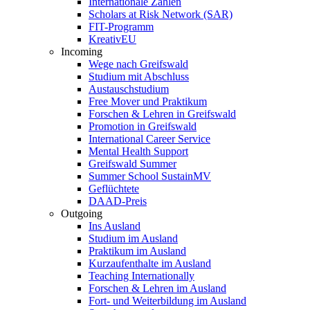
Internationale Zahlen
Scholars at Risk Network (SAR)
FIT-Programm
KreativEU
Incoming
Wege nach Greifswald
Studium mit Abschluss
Austauschstudium
Free Mover und Praktikum
Forschen & Lehren in Greifswald
Promotion in Greifswald
International Career Service
Mental Health Support
Greifswald Summer
Summer School SustainMV
Geflüchtete
DAAD-Preis
Outgoing
Ins Ausland
Studium im Ausland
Praktikum im Ausland
Kurzaufenthalte im Ausland
Teaching Internationally
Forschen & Lehren im Ausland
Fort- und Weiterbildung im Ausland