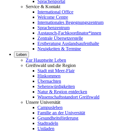
Sprachenportal
Service & Kontakt
International Office
Welcome Centre
Internationales Begegnungszentrum
Sprachenzentrum
Austausch-Fachkoordinator*innen
Zentrale Übersetzerstelle
Erstberatung Auslandsaufenthalte
Neuigkeiten & Termine
Leben
Zur Hauptseite Leben
Greifswald und die Region
Stadt mit Meer-Flair
Hinkommen
Übernachten
Sehenswürdigkeiten
Natur & Region entdecken
Wissenschaftsstandort Greifswald
Unsere Universität
Campusleben
Familie an der Universität
Gesundheitsförderung
Stadtradeln
Uniladen