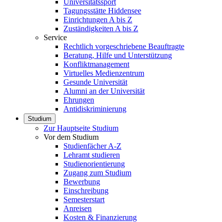
Universitätssport
Tagungsstätte Hiddensee
Einrichtungen A bis Z
Zuständigkeiten A bis Z
Service
Rechtlich vorgeschriebene Beauftragte
Beratung, Hilfe und Unterstützung
Konfliktmanagement
Virtuelles Medienzentrum
Gesunde Universität
Alumni an der Universität
Ehrungen
Antidiskriminierung
Studium
Zur Hauptseite Studium
Vor dem Studium
Studienfächer A-Z
Lehramt studieren
Studienorientierung
Zugang zum Studium
Bewerbung
Einschreibung
Semesterstart
Anreisen
Kosten & Finanzierung