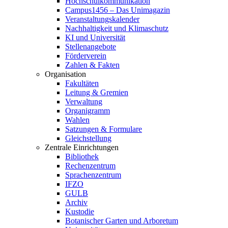
Hochschulkommunikation
Campus1456 – Das Unimagazin
Veranstaltungskalender
Nachhaltigkeit und Klimaschutz
KI und Universität
Stellenangebote
Förderverein
Zahlen & Fakten
Organisation
Fakultäten
Leitung & Gremien
Verwaltung
Organigramm
Wahlen
Satzungen & Formulare
Gleichstellung
Zentrale Einrichtungen
Bibliothek
Rechenzentrum
Sprachenzentrum
IFZO
GULB
Archiv
Kustodie
Botanischer Garten und Arboretum