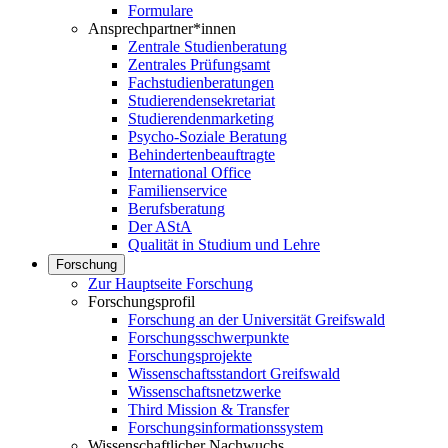
Formulare
Ansprechpartner*innen
Zentrale Studienberatung
Zentrales Prüfungsamt
Fachstudienberatungen
Studierendensekretariat
Studierendenmarketing
Psycho-Soziale Beratung
Behindertenbeauftragte
International Office
Familienservice
Berufsberatung
Der AStA
Qualität in Studium und Lehre
Forschung
Zur Hauptseite Forschung
Forschungsprofil
Forschung an der Universität Greifswald
Forschungsschwerpunkte
Forschungsprojekte
Wissenschaftsstandort Greifswald
Wissenschaftsnetzwerke
Third Mission & Transfer
Forschungsinformationssystem
Wissenschaftlicher Nachwuchs