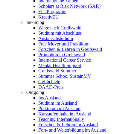
Internationale Zahlen
Scholars at Risk Network (SAR)
FIT-Programm
KreativEU
Incoming
Wege nach Greifswald
Studium mit Abschluss
Austauschstudium
Free Mover und Praktikum
Forschen & Lehren in Greifswald
Promotion in Greifswald
International Career Service
Mental Health Support
Greifswald Summer
Summer School SustainMV
Geflüchtete
DAAD-Preis
Outgoing
Ins Ausland
Studium im Ausland
Praktikum im Ausland
Kurzaufenthalte im Ausland
Teaching Internationally
Forschen & Lehren im Ausland
Fort- und Weiterbildung im Ausland