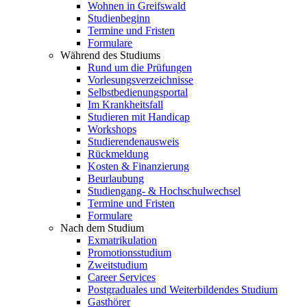
Wohnen in Greifswald
Studienbeginn
Termine und Fristen
Formulare
Während des Studiums
Rund um die Prüfungen
Vorlesungsverzeichnisse
Selbstbedienungsportal
Im Krankheitsfall
Studieren mit Handicap
Workshops
Studierendenausweis
Rückmeldung
Kosten & Finanzierung
Beurlaubung
Studiengang- & Hochschulwechsel
Termine und Fristen
Formulare
Nach dem Studium
Exmatrikulation
Promotionsstudium
Zweitstudium
Career Services
Postgraduales und Weiterbildendes Studium
Gasthörer