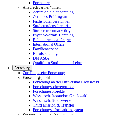
Formulare
Ansprechpartner*innen
Zentrale Studienberatung
Zentrales Prüfungsamt
Fachstudienberatungen
Studierendensekretariat
Studierendenmarketing
Psycho-Soziale Beratung
Behindertenbeauftragte
International Office
Familienservice
Berufsberatung
Der AStA
Qualität in Studium und Lehre
Forschung
Zur Hauptseite Forschung
Forschungsprofil
Forschung an der Universität Greifswald
Forschungsschwerpunkte
Forschungsprojekte
Wissenschaftsstandort Greifswald
Wissenschaftsnetzwerke
Third Mission & Transfer
Forschungsinformationssystem
Wissenschaftlicher Nachwuchs