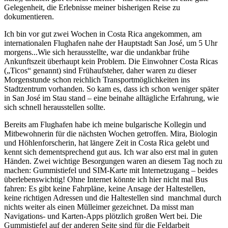
Gelegenheit, die Erlebnisse meiner bisherigen Reise zu
dokumentieren.
Ich bin vor gut zwei Wochen in Costa Rica angekommen, am
internationalen Flughafen nahe der Hauptstadt San José, um 5 Uhr
morgens...Wie sich herausstellte, war die undankbar frühe
Ankunftszeit überhaupt kein Problem. Die Einwohner Costa Ricas
(„Ticos“ genannt) sind Frühaufsteher, daher waren zu dieser
Morgenstunde schon reichlich Transportmöglichkeiten ins
Stadtzentrum vorhanden. So kam es, dass ich schon weniger später
in San José im Stau stand – eine beinahe alltägliche Erfahrung, wie
sich schnell herausstellen sollte.
Bereits am Flughafen habe ich meine bulgarische Kollegin und
Mitbewohnerin für die nächsten Wochen getroffen. Mira, Biologin
und Höhlenforscherin, hat längere Zeit in Costa Rica gelebt und
kennt sich dementsprechend gut aus. Ich war also erst mal in guten
Händen. Zwei wichtige Besorgungen waren an diesem Tag noch zu
machen: Gummistiefel und SIM-Karte mit Internetzugang – beides
überlebenswichtig! Ohne Internet könnte ich hier nicht mal Bus
fahren: Es gibt keine Fahrpläne, keine Ansage der Haltestellen,
keine richtigen Adressen und die Haltestellen sind manchmal durch
nichts weiter als einen Mülleimer gezeichnet. Da misst man
Navigations- und Karten-Apps plötzlich großen Wert bei. Die
Gummistiefel auf der anderen Seite sind für die Feldarbeit