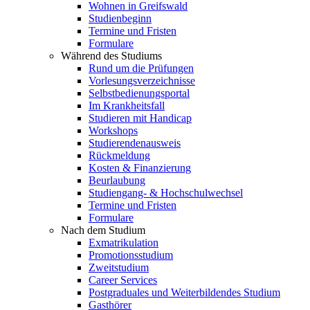
Wohnen in Greifswald
Studienbeginn
Termine und Fristen
Formulare
Während des Studiums
Rund um die Prüfungen
Vorlesungsverzeichnisse
Selbstbedienungsportal
Im Krankheitsfall
Studieren mit Handicap
Workshops
Studierendenausweis
Rückmeldung
Kosten & Finanzierung
Beurlaubung
Studiengang- & Hochschulwechsel
Termine und Fristen
Formulare
Nach dem Studium
Exmatrikulation
Promotionsstudium
Zweitstudium
Career Services
Postgraduales und Weiterbildendes Studium
Gasthörer