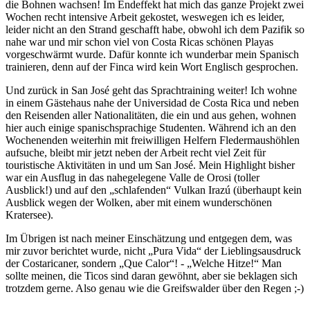
die Bohnen wachsen! Im Endeffekt hat mich das ganze Projekt zwei
Wochen recht intensive Arbeit gekostet, weswegen ich es leider,
leider nicht an den Strand geschafft habe, obwohl ich dem Pazifik so
nahe war und mir schon viel von Costa Ricas schönen Playas
vorgeschwärmt wurde. Dafür konnte ich wunderbar mein Spanisch
trainieren, denn auf der Finca wird kein Wort Englisch gesprochen.
Und zurück in San José geht das Sprachtraining weiter! Ich wohne
in einem Gästehaus nahe der Universidad de Costa Rica und neben
den Reisenden aller Nationalitäten, die ein und aus gehen, wohnen
hier auch einige spanischsprachige Studenten. Während ich an den
Wochenenden weiterhin mit freiwilligen Helfern Fledermaushöhlen
aufsuche, bleibt mir jetzt neben der Arbeit recht viel Zeit für
touristische Aktivitäten in und um San José. Mein Highlight bisher
war ein Ausflug in das nahegelegene Valle de Orosi (toller
Ausblick!) und auf den „schlafenden“ Vulkan Irazú (überhaupt kein
Ausblick wegen der Wolken, aber mit einem wunderschönen
Kratersee).
Im Übrigen ist nach meiner Einschätzung und entgegen dem, was
mir zuvor berichtet wurde, nicht „Pura Vida“ der Lieblingsausdruck
der Costaricaner, sondern „Que Calor“! - „Welche Hitze!“ Man
sollte meinen, die Ticos sind daran gewöhnt, aber sie beklagen sich
trotzdem gerne. Also genau wie die Greifswalder über den Regen ;-)