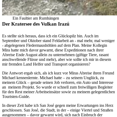
Ein Faultier am Rumhängen
Der Kratersee des Vulkan Irazú
Es stellte sich heraus, dass ich ein Glückspilz bin. Auch im
September und Oktober stand Feldarbeit an - mal mehr, mal weniger
- abgelegenen Fledermaushöhlen auf dem Plan. Meine Kollegin
Mira hatte mich davor gewarnt, diese Expeditionen nach ihrer
Abreise Ende August allein zu unternehmen (giftige Tiere, rasant
anschwellende Flüsse und mehr), aber wie sollte ich mir in diesem
mir fremden Land Helfer und Transport organisieren?
Die Antwort ergab sich, als ich kurz vor Miras Abreise ihren Freund
Michael kennenlernte. Michael hatte – zu seinem Unglück, zu
meinem Glück – gerade seinen Job verloren, ein Auto und Interesse
an meinem Projekt. So wurde er schnell zum freiwilligen Begleiter
für den Rest meiner Arbeitseinsätze sowie zu meinem gelegentlichen
Touristen-Guide.
In dieser Zeit habe ich San José gegen meine Erwartungen ins Herz
geschlossen. San José, die Stadt, in der – einige Viertel und Straßen
ausgenommen – davor gewarnt wird, sich nach Einbruch der