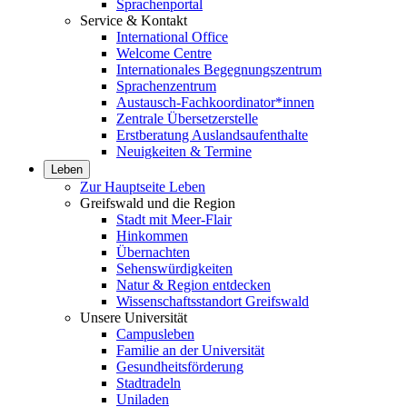
Sprachenportal
Service & Kontakt
International Office
Welcome Centre
Internationales Begegnungszentrum
Sprachenzentrum
Austausch-Fachkoordinator*innen
Zentrale Übersetzerstelle
Erstberatung Auslandsaufenthalte
Neuigkeiten & Termine
Leben
Zur Hauptseite Leben
Greifswald und die Region
Stadt mit Meer-Flair
Hinkommen
Übernachten
Sehenswürdigkeiten
Natur & Region entdecken
Wissenschaftsstandort Greifswald
Unsere Universität
Campusleben
Familie an der Universität
Gesundheitsförderung
Stadtradeln
Uniladen