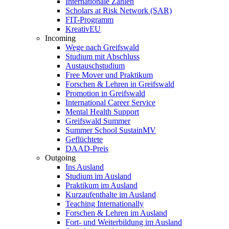
Internationale Zahlen
Scholars at Risk Network (SAR)
FIT-Programm
KreativEU
Incoming
Wege nach Greifswald
Studium mit Abschluss
Austauschstudium
Free Mover und Praktikum
Forschen & Lehren in Greifswald
Promotion in Greifswald
International Career Service
Mental Health Support
Greifswald Summer
Summer School SustainMV
Geflüchtete
DAAD-Preis
Outgoing
Ins Ausland
Studium im Ausland
Praktikum im Ausland
Kurzaufenthalte im Ausland
Teaching Internationally
Forschen & Lehren im Ausland
Fort- und Weiterbildung im Ausland