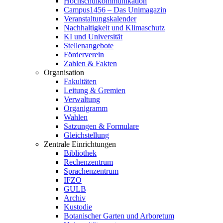
Hochschulkommunikation
Campus1456 – Das Unimagazin
Veranstaltungskalender
Nachhaltigkeit und Klimaschutz
KI und Universität
Stellenangebote
Förderverein
Zahlen & Fakten
Organisation
Fakultäten
Leitung & Gremien
Verwaltung
Organigramm
Wahlen
Satzungen & Formulare
Gleichstellung
Zentrale Einrichtungen
Bibliothek
Rechenzentrum
Sprachenzentrum
IFZO
GULB
Archiv
Kustodie
Botanischer Garten und Arboretum