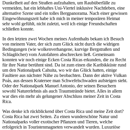
Dunkelheit auf den Straßen aufzuhalten, um Raubüberfälle zu
vermeiden, hat ein lebhaftes Uni-Viertel inklusive Nachtleben, eine
alternative Szene und ein tolles Bergpanorama. Nach einer gewissen
Eingewöhnungszeit habe ich mich in meiner temporären Heimat
sehr wohl gefühlt, nicht zuletzt, weil ich einige Freundschaften
schließen konnte.
In den letzten zwei Wochen meines Aufenthalts bekam ich Besuch
von meinem Vater, der sich zum Glück nicht durch die widrigen
Bedingungen (wie wolkenverhangene, kurvige Bergstraßen und
Schlaglöcher) vom Autofahren abschrecken ließ. Gemeinsam
konnten wir noch einige Ecken Costa Ricas erkunden, die zu Recht
für ihre Natur berühmt sind. Da ist zum einen die Karibikküste rund
um den Nationalpark Cahuita, wo wir das Glück hatten, einige
Faultiere aus nächster Nähe zu beobachten. Dann der aktive Vulkan
Poás, aus dessen Kratersee man Schwefelschwaden aufsteigen sieht.
Oder der Nationalpark Manuel Antonio, der seinen Besuchern
sowohl Naturerlebnis als auch Traumstrände bietet. Alles in allem
war dies ein mehr als gelungener Abschluss meiner Zeit in Costa
Rica.
Was denke ich rückblickend über Costa Rica und meine Zeit dort?
Costa Rica hat zwei Seiten. Zu einen wunderschöne Natur und
Nationalparks voller exotischer Pflanzen und Tieren, welche
erfolgreich in Touristenmagneten verwandelt wurden. Luxuriöse