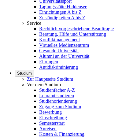
Universitätssport
Tagungsstätte Hiddensee
Einrichtungen A bis Z
Zuständigkeiten A bis Z
Service
Rechtlich vorgeschriebene Beauftragte
Beratung, Hilfe und Unterstützung
Konfliktmanagement
Virtuelles Medienzentrum
Gesunde Universität
Alumni an der Universität
Ehrungen
Antidiskriminierung
Studium
Zur Hauptseite Studium
Vor dem Studium
Studienfächer A-Z
Lehramt studieren
Studienorientierung
Zugang zum Studium
Bewerbung
Einschreibung
Semesterstart
Anreisen
Kosten & Finanzierung