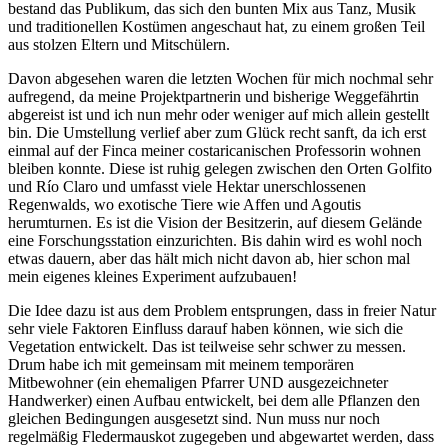
bestand das Publikum, das sich den bunten Mix aus Tanz, Musik
und traditionellen Kostümen angeschaut hat, zu einem großen Teil
aus stolzen Eltern und Mitschülern.
Davon abgesehen waren die letzten Wochen für mich nochmal sehr
aufregend, da meine Projektpartnerin und bisherige Weggefährtin
abgereist ist und ich nun mehr oder weniger auf mich allein gestellt
bin. Die Umstellung verlief aber zum Glück recht sanft, da ich erst
einmal auf der Finca meiner costaricanischen Professorin wohnen
bleiben konnte. Diese ist ruhig gelegen zwischen den Orten Golfito
und Río Claro und umfasst viele Hektar unerschlossenen
Regenwalds, wo exotische Tiere wie Affen und Agoutis
herumturnen. Es ist die Vision der Besitzerin, auf diesem Gelände
eine Forschungsstation einzurichten. Bis dahin wird es wohl noch
etwas dauern, aber das hält mich nicht davon ab, hier schon mal
mein eigenes kleines Experiment aufzubauen!
Die Idee dazu ist aus dem Problem entsprungen, dass in freier Natur
sehr viele Faktoren Einfluss darauf haben können, wie sich die
Vegetation entwickelt. Das ist teilweise sehr schwer zu messen.
Drum habe ich mit gemeinsam mit meinem temporären
Mitbewohner (ein ehemaligen Pfarrer UND ausgezeichneter
Handwerker) einen Aufbau entwickelt, bei dem alle Pflanzen den
gleichen Bedingungen ausgesetzt sind. Nun muss nur noch
regelmäßig Fledermauskot zugegeben und abgewartet werden, dass