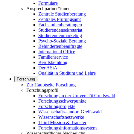
Formulare
Ansprechpartner*innen
Zentrale Studienberatung
Zentrales Prüfungsamt
Fachstudienberatungen
Studierendensekretariat
Studierendenmarketing
Psycho-Soziale Beratung
Behindertenbeauftragte
International Office
Familienservice
Berufsberatung
Der AStA
Qualität in Studium und Lehre
Forschung
Zur Hauptseite Forschung
Forschungsprofil
Forschung an der Universität Greifswald
Forschungsschwerpunkte
Forschungsprojekte
Wissenschaftsstandort Greifswald
Wissenschaftsnetzwerke
Third Mission & Transfer
Forschungsinformationssystem
Wissenschaftlicher Nachwuchs