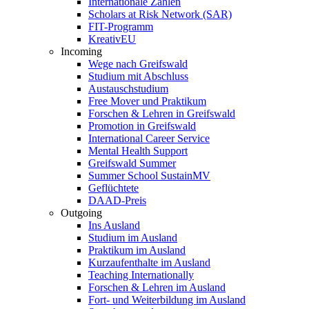
Internationale Zahlen
Scholars at Risk Network (SAR)
FIT-Programm
KreativEU
Incoming
Wege nach Greifswald
Studium mit Abschluss
Austauschstudium
Free Mover und Praktikum
Forschen & Lehren in Greifswald
Promotion in Greifswald
International Career Service
Mental Health Support
Greifswald Summer
Summer School SustainMV
Geflüchtete
DAAD-Preis
Outgoing
Ins Ausland
Studium im Ausland
Praktikum im Ausland
Kurzaufenthalte im Ausland
Teaching Internationally
Forschen & Lehren im Ausland
Fort- und Weiterbildung im Ausland