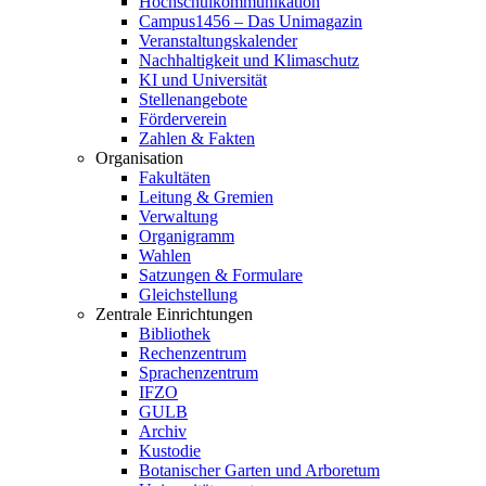
Hochschulkommunikation
Campus1456 – Das Unimagazin
Veranstaltungskalender
Nachhaltigkeit und Klimaschutz
KI und Universität
Stellenangebote
Förderverein
Zahlen & Fakten
Organisation
Fakultäten
Leitung & Gremien
Verwaltung
Organigramm
Wahlen
Satzungen & Formulare
Gleichstellung
Zentrale Einrichtungen
Bibliothek
Rechenzentrum
Sprachenzentrum
IFZO
GULB
Archiv
Kustodie
Botanischer Garten und Arboretum