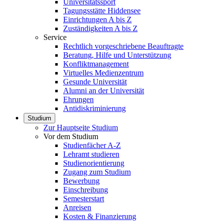
Universitätssport
Tagungsstätte Hiddensee
Einrichtungen A bis Z
Zuständigkeiten A bis Z
Service
Rechtlich vorgeschriebene Beauftragte
Beratung, Hilfe und Unterstützung
Konfliktmanagement
Virtuelles Medienzentrum
Gesunde Universität
Alumni an der Universität
Ehrungen
Antidiskriminierung
Studium
Zur Hauptseite Studium
Vor dem Studium
Studienfächer A-Z
Lehramt studieren
Studienorientierung
Zugang zum Studium
Bewerbung
Einschreibung
Semesterstart
Anreisen
Kosten & Finanzierung