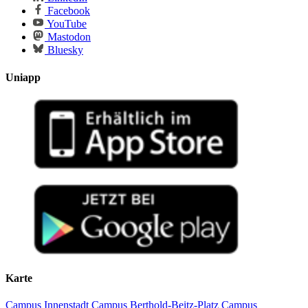
Facebook
YouTube
Mastodon
Bluesky
Uniapp
Karte
Campus Innenstadt
Campus Berthold-Beitz-Platz
Campus