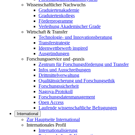
Wissenschaftlicher Nachwuchs
Graduiertenakademie
Graduiertenkollegs
Förderprogramme
Verleihung Akademischer Grade
Wirtschaft & Transfer
Technologie- und Innovationsberatung
Transferstrategie
Ideenwettbewerb inspired
Ausgründungen
Forschungsservice und -praxis
Zentrum für Forschungsförderung und Transfer
Infos und Ausschreibungen
Drittmittelverwaltung
Qualitätssicherung und Forschungsethik
Forschungssicherheit
Nagoya-Protokoll
Forschungsdatenmanagement
Open Access
Laufende wissenschaftliche Befragungen
International
Zur Hauptseite International
Internationales Profil
Internationalisierung