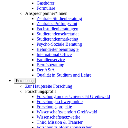
Gasthörer
Formulare
Ansprechpartner*innen
Zentrale Studienberatung
Zentrales Prüfungsamt
Fachstudienberatungen
Studierendensekretariat
Studierendenmarketing
Psycho-Soziale Beratung
Behindertenbeauftragte
International Office
Familienservice
Berufsberatung
Der AStA
Qualität in Studium und Lehre
Forschung
Zur Hauptseite Forschung
Forschungsprofil
Forschung an der Universität Greifswald
Forschungsschwerpunkte
Forschungsprojekte
Wissenschaftsstandort Greifswald
Wissenschaftsnetzwerke
Third Mission & Transfer
Forschungsinformationssystem