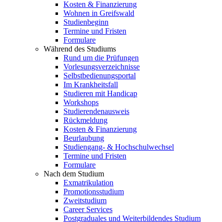
Kosten & Finanzierung
Wohnen in Greifswald
Studienbeginn
Termine und Fristen
Formulare
Während des Studiums
Rund um die Prüfungen
Vorlesungsverzeichnisse
Selbstbedienungsportal
Im Krankheitsfall
Studieren mit Handicap
Workshops
Studierendenausweis
Rückmeldung
Kosten & Finanzierung
Beurlaubung
Studiengang- & Hochschulwechsel
Termine und Fristen
Formulare
Nach dem Studium
Exmatrikulation
Promotionsstudium
Zweitstudium
Career Services
Postgraduales und Weiterbildendes Studium