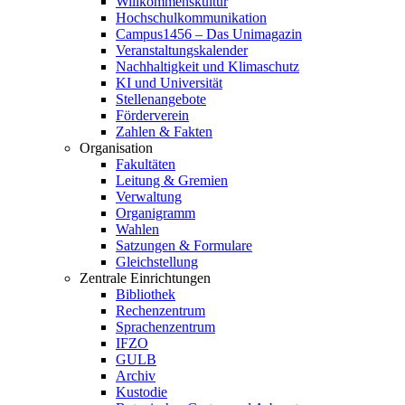
Willkommenskultur
Hochschulkommunikation
Campus1456 – Das Unimagazin
Veranstaltungskalender
Nachhaltigkeit und Klimaschutz
KI und Universität
Stellenangebote
Förderverein
Zahlen & Fakten
Organisation
Fakultäten
Leitung & Gremien
Verwaltung
Organigramm
Wahlen
Satzungen & Formulare
Gleichstellung
Zentrale Einrichtungen
Bibliothek
Rechenzentrum
Sprachenzentrum
IFZO
GULB
Archiv
Kustodie