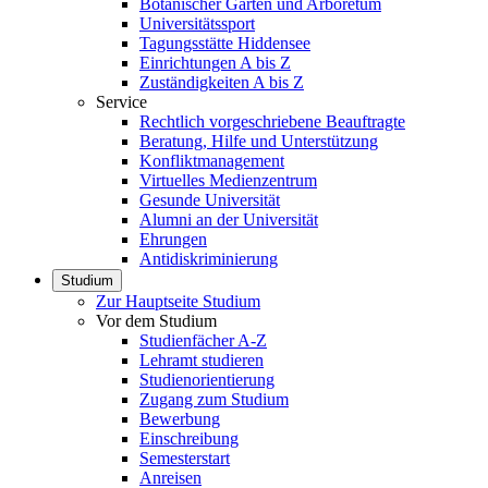
Botanischer Garten und Arboretum
Universitätssport
Tagungsstätte Hiddensee
Einrichtungen A bis Z
Zuständigkeiten A bis Z
Service
Rechtlich vorgeschriebene Beauftragte
Beratung, Hilfe und Unterstützung
Konfliktmanagement
Virtuelles Medienzentrum
Gesunde Universität
Alumni an der Universität
Ehrungen
Antidiskriminierung
Studium
Zur Hauptseite Studium
Vor dem Studium
Studienfächer A-Z
Lehramt studieren
Studienorientierung
Zugang zum Studium
Bewerbung
Einschreibung
Semesterstart
Anreisen