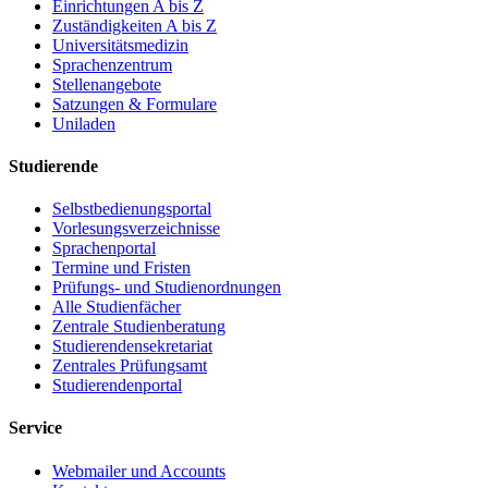
Einrichtungen A bis Z
Zuständigkeiten A bis Z
Universitätsmedizin
Sprachenzentrum
Stellenangebote
Satzungen & Formulare
Uniladen
Studierende
Selbstbedienungsportal
Vorlesungsverzeichnisse
Sprachenportal
Termine und Fristen
Prüfungs- und Studienordnungen
Alle Studienfächer
Zentrale Studienberatung
Studierendensekretariat
Zentrales Prüfungsamt
Studierendenportal
Service
Webmailer und Accounts