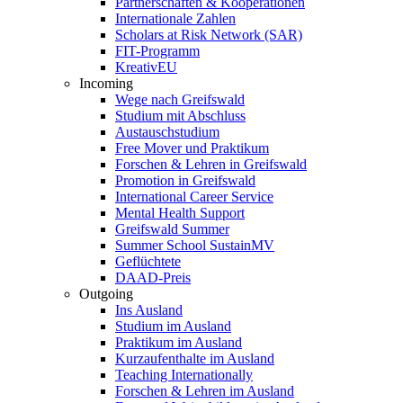
Partnerschaften & Kooperationen
Internationale Zahlen
Scholars at Risk Network (SAR)
FIT-Programm
KreativEU
Incoming
Wege nach Greifswald
Studium mit Abschluss
Austauschstudium
Free Mover und Praktikum
Forschen & Lehren in Greifswald
Promotion in Greifswald
International Career Service
Mental Health Support
Greifswald Summer
Summer School SustainMV
Geflüchtete
DAAD-Preis
Outgoing
Ins Ausland
Studium im Ausland
Praktikum im Ausland
Kurzaufenthalte im Ausland
Teaching Internationally
Forschen & Lehren im Ausland