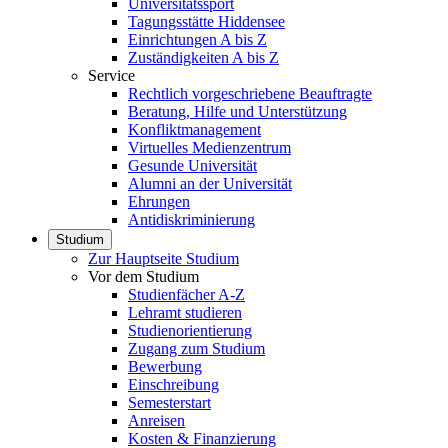
Universitätssport
Tagungsstätte Hiddensee
Einrichtungen A bis Z
Zuständigkeiten A bis Z
Service
Rechtlich vorgeschriebene Beauftragte
Beratung, Hilfe und Unterstützung
Konfliktmanagement
Virtuelles Medienzentrum
Gesunde Universität
Alumni an der Universität
Ehrungen
Antidiskriminierung
Studium
Zur Hauptseite Studium
Vor dem Studium
Studienfächer A-Z
Lehramt studieren
Studienorientierung
Zugang zum Studium
Bewerbung
Einschreibung
Semesterstart
Anreisen
Kosten & Finanzierung