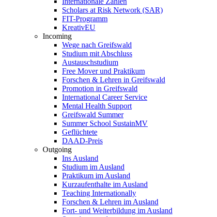
Internationale Zahlen
Scholars at Risk Network (SAR)
FIT-Programm
KreativEU
Incoming
Wege nach Greifswald
Studium mit Abschluss
Austauschstudium
Free Mover und Praktikum
Forschen & Lehren in Greifswald
Promotion in Greifswald
International Career Service
Mental Health Support
Greifswald Summer
Summer School SustainMV
Geflüchtete
DAAD-Preis
Outgoing
Ins Ausland
Studium im Ausland
Praktikum im Ausland
Kurzaufenthalte im Ausland
Teaching Internationally
Forschen & Lehren im Ausland
Fort- und Weiterbildung im Ausland