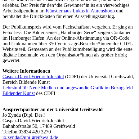
erlebbar. Der Preis für den*die Gewinner*in ist ein vierwöchiges
Arbeitsstipendium im
Künstlerhaus Lukas in Ahrenshoop
und
beinhaltet die Druckkosten für einen Ausstellungskatalog.
Der Publikumspreis wird vom Fachschaftsrat vergeben. Er ging an
Felix Jess. Die Bilder seiner „Hamburger Serie“ zeigen Container
im Hamburger Hafen. An der Online-Abstimmung via QR-Code
und Link nahmen über 350 Vernissage-Besucher*innen der CDFI-
Website teil. Gemessen an der Publikumsbeteiligung wird die erste
digitale Insomnale von den Organisator*innen als großer Erfolg
gewertet.
Weitere Informationen
Caspar-David-Friedrich-Institut
(CDFI) der Universität Greifswald,
Bereich Bildende Kunst
Lehrstuhl für Neue Medien und angewandte Grafik im Bezugsfeld
Bildender Kunst
des CDFI
Ansprechpartner an der Universität Greifswald
Jo Zynda (Dipl. Des.)
Caspar-David-Friedrich-Institut
Bahnhofstraße 50, 17489 Greifswald
Telefon 03834 420 3270
jo.zynda
@uni-greifswald
.de