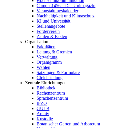
Hochschulkommunikation
Campus1456 – Das Unimagazin
Veranstaltungskalender
Nachhaltigkeit und Klimaschutz
KI und Universität
Stellenangebote
Förderverein
Zahlen & Fakten
Organisation
Fakultäten
Leitung & Gremien
Verwaltung
Organigramm
Wahlen
Satzungen & Formulare
Gleichstellung
Zentrale Einrichtungen
Bibliothek
Rechenzentrum
Sprachenzentrum
IFZO
GULB
Archiv
Kustodie
Botanischer Garten und Arboretum