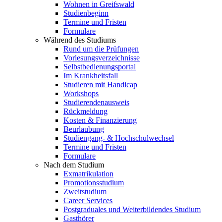
Wohnen in Greifswald
Studienbeginn
Termine und Fristen
Formulare
Während des Studiums
Rund um die Prüfungen
Vorlesungsverzeichnisse
Selbstbedienungsportal
Im Krankheitsfall
Studieren mit Handicap
Workshops
Studierendenausweis
Rückmeldung
Kosten & Finanzierung
Beurlaubung
Studiengang- & Hochschulwechsel
Termine und Fristen
Formulare
Nach dem Studium
Exmatrikulation
Promotionsstudium
Zweitstudium
Career Services
Postgraduales und Weiterbildendes Studium
Gasthörer