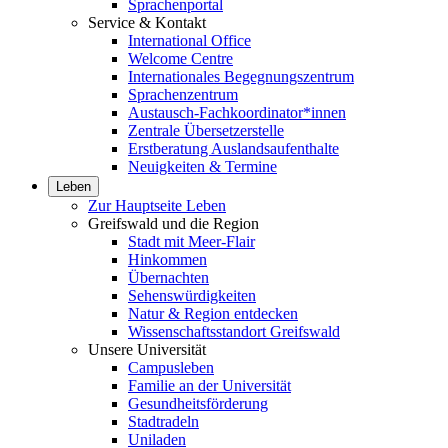
Sprachenportal
Service & Kontakt
International Office
Welcome Centre
Internationales Begegnungszentrum
Sprachenzentrum
Austausch-Fachkoordinator*innen
Zentrale Übersetzerstelle
Erstberatung Auslandsaufenthalte
Neuigkeiten & Termine
Leben
Zur Hauptseite Leben
Greifswald und die Region
Stadt mit Meer-Flair
Hinkommen
Übernachten
Sehenswürdigkeiten
Natur & Region entdecken
Wissenschaftsstandort Greifswald
Unsere Universität
Campusleben
Familie an der Universität
Gesundheitsförderung
Stadtradeln
Uniladen