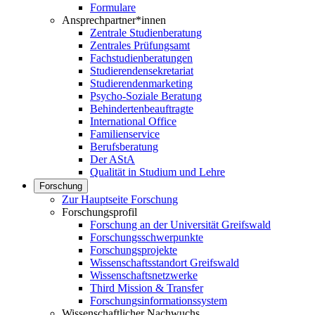
Formulare
Ansprechpartner*innen
Zentrale Studienberatung
Zentrales Prüfungsamt
Fachstudienberatungen
Studierendensekretariat
Studierendenmarketing
Psycho-Soziale Beratung
Behindertenbeauftragte
International Office
Familienservice
Berufsberatung
Der AStA
Qualität in Studium und Lehre
Forschung
Zur Hauptseite Forschung
Forschungsprofil
Forschung an der Universität Greifswald
Forschungsschwerpunkte
Forschungsprojekte
Wissenschaftsstandort Greifswald
Wissenschaftsnetzwerke
Third Mission & Transfer
Forschungsinformationssystem
Wissenschaftlicher Nachwuchs