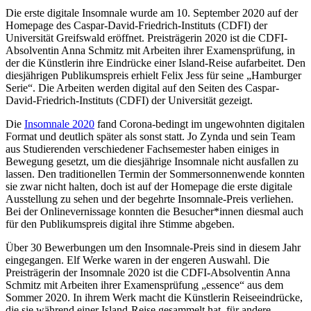
Die erste digitale Insomnale wurde am 10. September 2020 auf der
Homepage des Caspar-David-Friedrich-Instituts (CDFI) der
Universität Greifswald eröffnet. Preisträgerin 2020 ist die CDFI-
Absolventin Anna Schmitz mit Arbeiten ihrer Examensprüfung, in
der die Künstlerin ihre Eindrücke einer Island-Reise aufarbeitet. Den
diesjährigen Publikumspreis erhielt Felix Jess für seine „Hamburger
Serie“. Die Arbeiten werden digital auf den Seiten des Caspar-
David-Friedrich-Instituts (CDFI) der Universität gezeigt.
Die
Insomnale 2020
fand Corona-bedingt im ungewohnten digitalen
Format und deutlich später als sonst statt. Jo Zynda und sein Team
aus Studierenden verschiedener Fachsemester haben einiges in
Bewegung gesetzt, um die diesjährige Insomnale nicht ausfallen zu
lassen. Den traditionellen Termin der Sommersonnenwende konnten
sie zwar nicht halten, doch ist auf der Homepage die erste digitale
Ausstellung zu sehen und der begehrte Insomnale-Preis verliehen.
Bei der Onlinevernissage konnten die Besucher*innen diesmal auch
für den Publikumspreis digital ihre Stimme abgeben.
Über 30 Bewerbungen um den Insomnale-Preis sind in diesem Jahr
eingegangen. Elf Werke waren in der engeren Auswahl. Die
Preisträgerin der Insomnale 2020 ist die CDFI-Absolventin Anna
Schmitz mit Arbeiten ihrer Examensprüfung „essence“ aus dem
Sommer 2020. In ihrem Werk macht die Künstlerin Reiseeindrücke,
die sie während einer Island-Reise gesammelt hat, für andere