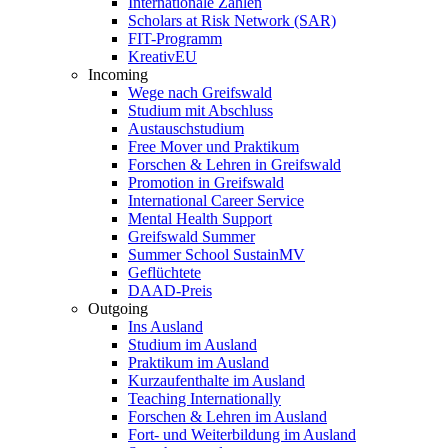
Internationale Zahlen
Scholars at Risk Network (SAR)
FIT-Programm
KreativEU
Incoming
Wege nach Greifswald
Studium mit Abschluss
Austauschstudium
Free Mover und Praktikum
Forschen & Lehren in Greifswald
Promotion in Greifswald
International Career Service
Mental Health Support
Greifswald Summer
Summer School SustainMV
Geflüchtete
DAAD-Preis
Outgoing
Ins Ausland
Studium im Ausland
Praktikum im Ausland
Kurzaufenthalte im Ausland
Teaching Internationally
Forschen & Lehren im Ausland
Fort- und Weiterbildung im Ausland