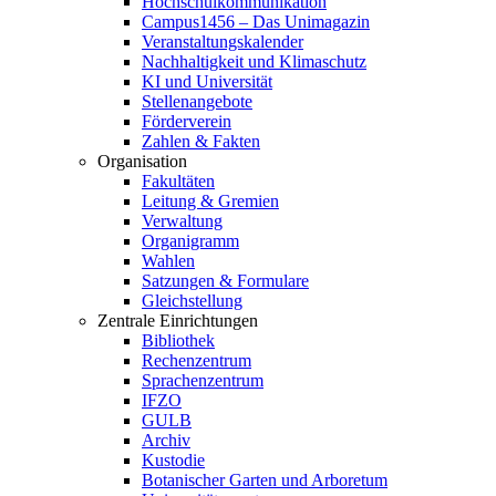
Hochschulkommunikation
Campus1456 – Das Unimagazin
Veranstaltungskalender
Nachhaltigkeit und Klimaschutz
KI und Universität
Stellenangebote
Förderverein
Zahlen & Fakten
Organisation
Fakultäten
Leitung & Gremien
Verwaltung
Organigramm
Wahlen
Satzungen & Formulare
Gleichstellung
Zentrale Einrichtungen
Bibliothek
Rechenzentrum
Sprachenzentrum
IFZO
GULB
Archiv
Kustodie
Botanischer Garten und Arboretum