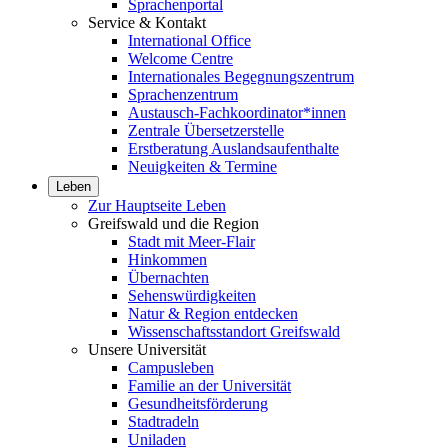
Sprachenportal
Service & Kontakt
International Office
Welcome Centre
Internationales Begegnungszentrum
Sprachenzentrum
Austausch-Fachkoordinator*innen
Zentrale Übersetzerstelle
Erstberatung Auslandsaufenthalte
Neuigkeiten & Termine
Leben
Zur Hauptseite Leben
Greifswald und die Region
Stadt mit Meer-Flair
Hinkommen
Übernachten
Sehenswürdigkeiten
Natur & Region entdecken
Wissenschaftsstandort Greifswald
Unsere Universität
Campusleben
Familie an der Universität
Gesundheitsförderung
Stadtradeln
Uniladen