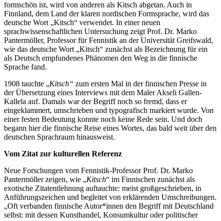
formschön ist, wird von anderen als Kitsch abgetan. Auch in
Finnland, dem Land der klaren nordischen Formsprache, wird das
deutsche Wort „Kitsch“ verwendet. In einer neuen
sprachwissenschaftlichen Untersuchung zeigt Prof. Dr. Marko
Pantermöller, Professor für Fennistik an der Universität Greifswald,
wie das deutsche Wort „Kitsch“ zunächst als Bezeichnung für ein
als Deutsch empfundenes Phänomen den Weg in die finnische
Sprache fand.
1908 tauchte „
Kitsch“
zum ersten Mal in der finnischen Presse in
der Übersetzung eines Interviews mit dem Maler Akseli Gallen-
Kallela auf. Damals war der Begriff noch so fremd, dass er
eingeklammert, umschrieben und typografisch markiert wurde. Von
einer festen Bedeutung konnte noch keine Rede sein. Und doch
begann hier die finnische Reise eines Wortes, das bald weit über den
deutschen Sprachraum hinausweist.
Vom Zitat zur kulturellen Referenz
Neue Forschungen vom Fennistik-Professor Prof. Dr. Marko
Pantermöller zeigen, wie „
Kitsch
“ im Finnischen zunächst als
exotische Zitatentlehnung auftauchte: meist großgeschrieben, in
Anführungszeichen und begleitet von erklärenden Umschreibungen.
„Oft verbanden finnische Autor*innen den Begriff mit Deutschland
selbst: mit dessen Kunsthandel, Konsumkultur oder politischer