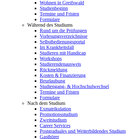
Wohnen in Greifswald
Studienbeginn
Termine und Fristen
Formulare
Während des Studiums
Rund um die Prüfungen
Vorlesungsverzeichnisse
Selbstbedienungsportal
Im Krankheitsfall
Studieren mit Handicap
Workshops
Studierendenausweis
Rückmeldung
Kosten & Finanzierung
Beurlaubung
Studiengang- & Hochschulwechsel
Termine und Fristen
Formulare
Nach dem Studium
Exmatrikulation
Promotionsstudium
Zweitstudium
Career Services
Postgraduales und Weiterbildendes Studium
Gasthörer