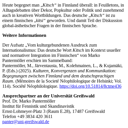
Heute begegnet man „
Kitsch“
in Finnland überall: in Feuilletons, in
Alltagsdebatten über Dekor, Popkultur oder Politik und zunehmend
auch in kreativen Wortbildungen. Das deutsche „
Kitsch“
ist zu
einem finnischen „
kitsi“
geworden. Und damit Teil der Diskussion
global-ästhetischer Fragen in der finnischen Sprache.
Weitere Informationen
Der Aufsatz „Vom kulturgebundenen Ausdruck zum
Internationalismus: Das deutsche Wort
Kitsch
im Kontext usueller
und normativer Integration im Finnischen“ von Marko
Pantermöller erschien im Sammelband:
Pantermöller, M., Järventausta, M., Kolehmainen, L., & Kujamäki,
P. (Eds.) (2025).
Kulturen, Konvergenzen und Kommunikation:
Begegnungen zwischen Finnland und dem deutschsprachigen
Raum
. (Mémoires de la Societé Néophilologique de Helsinki; Vol.
114). Société Néophilologique.
https://doi.org/10.51814/8ctme436
Ansprechpartner an der Universität Greifswald
Prof. Dr. Marko Pantermöller
Institut für Fennistik und Skandinavistik
Ernst-Lohmeyer-Platz 3 (Raum E.28), 17487 Greifswald
Telefon +49 3834 420 3611
panter
@uni-greifswald
.de