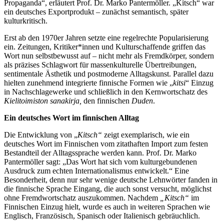
Propaganda“, erläutert Prof. Dr. Marko Pantermöller. „Kitsch“ war
ein deutsches Exportprodukt – zunächst semantisch, später
kulturkritisch.
Erst ab den 1970er Jahren setzte eine regelrechte Popularisierung
ein. Zeitungen, Kritiker*innen und Kulturschaffende griffen das
Wort nun selbstbewusst auf – nicht mehr als Fremdkörper, sondern
als präzises Schlagwort für massenkulturelle Übertreibungen,
sentimentale Ästhetik und postmoderne Alltagskunst. Parallel dazu
hielten zunehmend integrierte finnische Formen wie „
kitsi
“ Einzug
in Nachschlagewerke und schließlich in den Kernwortschatz des
Kielitoimiston sanakirja,
den finnischen
Duden
.
Ein deutsches Wort im finnischen Alltag
Die Entwicklung von „
Kitsch“
zeigt exemplarisch, wie ein
deutsches Wort im Finnischen vom zitathaften Import zum festen
Bestandteil der Alltagssprache werden kann. Prof. Dr. Marko
Pantermöller sagt: „Das Wort hat sich vom kulturgebundenen
Ausdruck zum echten Internationalismus entwickelt.“ Eine
Besonderheit, denn nur sehr wenige deutsche Lehnwörter fanden in
die finnische Sprache Eingang, die auch sonst versucht, möglichst
ohne Fremdwortschatz auszukommen. Nachdem
„Kitsch“
im
Finnischen Einzug hielt, wurde es auch in weiteren Sprachen wie
Englisch, Französisch, Spanisch oder Italienisch gebräuchlich.