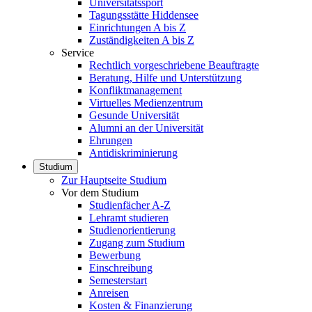
Universitätssport
Tagungsstätte Hiddensee
Einrichtungen A bis Z
Zuständigkeiten A bis Z
Service
Rechtlich vorgeschriebene Beauftragte
Beratung, Hilfe und Unterstützung
Konfliktmanagement
Virtuelles Medienzentrum
Gesunde Universität
Alumni an der Universität
Ehrungen
Antidiskriminierung
Studium
Zur Hauptseite Studium
Vor dem Studium
Studienfächer A-Z
Lehramt studieren
Studienorientierung
Zugang zum Studium
Bewerbung
Einschreibung
Semesterstart
Anreisen
Kosten & Finanzierung