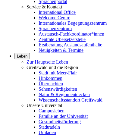
Sprachenportal
Service & Kontakt
International Office
Welcome Centre
Internationales Begegnungszentrum
Sprachenzentrum
Austausch-Fachkoordinator*innen
Zentrale Übersetzerstelle
Erstberatung Auslandsaufenthalte
Neuigkeiten & Termine
Leben
Zur Hauptseite Leben
Greifswald und die Region
Stadt mit Meer-Flair
Hinkommen
Übernachten
Sehenswürdigkeiten
Natur & Region entdecken
Wissenschaftsstandort Greifswald
Unsere Universität
Campusleben
Familie an der Universität
Gesundheitsförderung
Stadtradeln
Uniladen