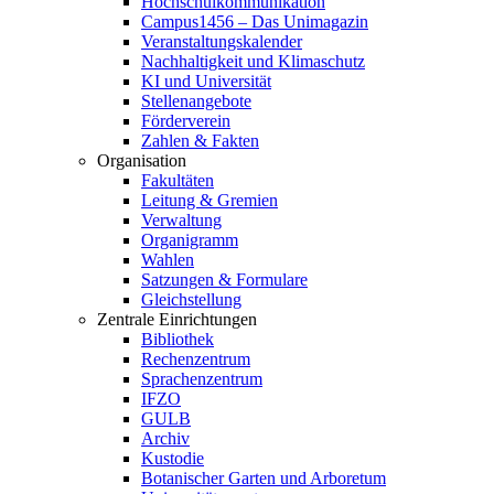
Hochschulkommunikation
Campus1456 – Das Unimagazin
Veranstaltungskalender
Nachhaltigkeit und Klimaschutz
KI und Universität
Stellenangebote
Förderverein
Zahlen & Fakten
Organisation
Fakultäten
Leitung & Gremien
Verwaltung
Organigramm
Wahlen
Satzungen & Formulare
Gleichstellung
Zentrale Einrichtungen
Bibliothek
Rechenzentrum
Sprachenzentrum
IFZO
GULB
Archiv
Kustodie
Botanischer Garten und Arboretum