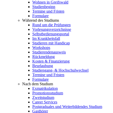
Wohnen in Greifswald
Studienbeginn
Termine und Fristen
Formulare
Während des Studiums
Rund um die Prüfungen
Vorlesungsverzeichnisse
Selbstbedienungsportal
Im Krankheitsfall
Studieren mit Handicap
Workshops
Studierendenausweis
Rückmeldung
Kosten & Finanzierung
Beurlaubung
Studiengang- & Hochschulwechsel
Termine und Fristen
Formulare
Nach dem Studium
Exmatrikulation
Promotionsstudium
Zweitstudium
Career Services
Postgraduales und Weiterbildendes Studium
Gasthörer