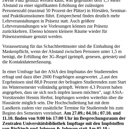
zweite Platz genutzt werden kann, was gegenüber dem 1,5 Meter
Abstand zu einer signifikanten Erhöhung der zulässigen
Personenzahl (maximal 50 Prozent der Plätze) in Hörsälen, Seminar-
und Praktikumsräumen führt. Entsprechend finden deutlich mehr
Lehrveranstaltungen in Präsenz statt. Auch größere
Lehrveranstaltungen wie Vorlesungen können zur Präsenz
zurückkehren. Ebenso können kleinere Räume wieder für
Präsenzseminare genutzt werden.
Voraussetzung für das Schachbrettmuster sind die Einhaltung der
Maskenpflicht, wenn der Abstand zwischen Personen unter 1,5 m
beträgt, die Erfüllung der 3G-Regel (geimpft, genesen, getestet) und
die Kontaktdatenerfassung.
In einer Umfrage hat der AStA den Impfstatus der Studierenden
erfragt und dazu über 2600 Fragebögen ausgewertet. „Laut den
Ergebnissen sind 88,8 Prozent der befragten Studierenden zum Start
ins Wintersemester vollständig geimpft. Weitere 4,3 Prozent haben
angegeben, dass sie sich noch impfen lassen möchten", sagt AStA-
Vorsitzender Hennis Herbst. Impfungen werden weiterhin über die
Hausärzte möglich sein. Die Hochschulleitung hat mit dem
Landkreis zudem vier zusätzliche Termine für Studierende bis zum
Beginn des Semesters vereinbart.
Am 27.09.; 04.10.; 07.10. und
11.10. finden von 9:00 bis 17:00 Uhr im Besprechungsraum der
Zentralen Universitätsbibliothek Impftage mit den Impfstoffen
von BioNtech und Johnson & Johnson statt.
Am 05.10.;