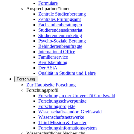
Formulare
Ansprechpartner*innen
Zentrale Studienberatung
Zentrales Prüfungsamt
Fachstudienberatungen
Studierendensekretariat
Studierendenmarketing
Psycho-Soziale Beratung
Behindertenbeauftragte
International Office
Familienservice
Berufsberatung
Der AStA
Qualität in Studium und Lehre
Forschung
Zur Hauptseite Forschung
Forschungsprofil
Forschung an der Universität Greifswald
Forschungsschwerpunkte
Forschungsprojekte
Wissenschaftsstandort Greifswald
Wissenschaftsnetzwerke
Third Mission & Transfer
Forschungsinformationssystem
Wissenschaftlicher Nachwuchs