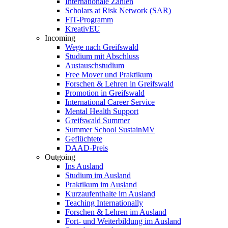
Internationale Zahlen
Scholars at Risk Network (SAR)
FIT-Programm
KreativEU
Incoming
Wege nach Greifswald
Studium mit Abschluss
Austauschstudium
Free Mover und Praktikum
Forschen & Lehren in Greifswald
Promotion in Greifswald
International Career Service
Mental Health Support
Greifswald Summer
Summer School SustainMV
Geflüchtete
DAAD-Preis
Outgoing
Ins Ausland
Studium im Ausland
Praktikum im Ausland
Kurzaufenthalte im Ausland
Teaching Internationally
Forschen & Lehren im Ausland
Fort- und Weiterbildung im Ausland