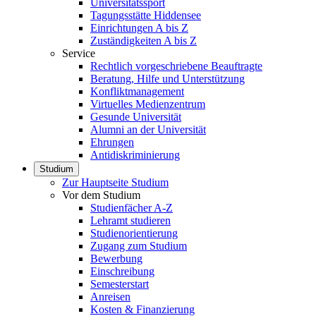
Universitätssport
Tagungsstätte Hiddensee
Einrichtungen A bis Z
Zuständigkeiten A bis Z
Service
Rechtlich vorgeschriebene Beauftragte
Beratung, Hilfe und Unterstützung
Konfliktmanagement
Virtuelles Medienzentrum
Gesunde Universität
Alumni an der Universität
Ehrungen
Antidiskriminierung
Studium
Zur Hauptseite Studium
Vor dem Studium
Studienfächer A-Z
Lehramt studieren
Studienorientierung
Zugang zum Studium
Bewerbung
Einschreibung
Semesterstart
Anreisen
Kosten & Finanzierung