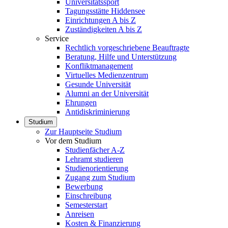
Universitätssport
Tagungsstätte Hiddensee
Einrichtungen A bis Z
Zuständigkeiten A bis Z
Service
Rechtlich vorgeschriebene Beauftragte
Beratung, Hilfe und Unterstützung
Konfliktmanagement
Virtuelles Medienzentrum
Gesunde Universität
Alumni an der Universität
Ehrungen
Antidiskriminierung
Studium
Zur Hauptseite Studium
Vor dem Studium
Studienfächer A-Z
Lehramt studieren
Studienorientierung
Zugang zum Studium
Bewerbung
Einschreibung
Semesterstart
Anreisen
Kosten & Finanzierung