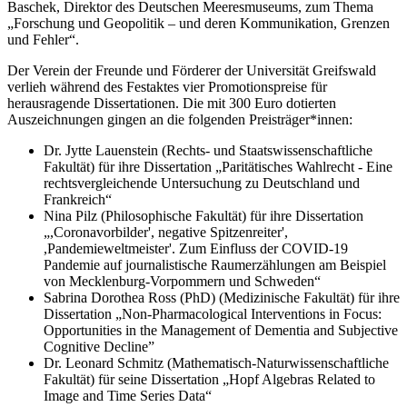
Baschek, Direktor des Deutschen Meeresmuseums, zum Thema
„Forschung und Geopolitik – und deren Kommunikation, Grenzen
und Fehler“.
Der Verein der Freunde und Förderer der Universität Greifswald
verlieh während des Festaktes vier Promotionspreise für
herausragende Dissertationen. Die mit 300 Euro dotierten
Auszeichnungen gingen an die folgenden Preisträger*innen:
Dr. Jytte Lauenstein (Rechts- und Staatswissenschaftliche
Fakultät) für ihre Dissertation „Paritätisches Wahlrecht - Eine
rechtsvergleichende Untersuchung zu Deutschland und
Frankreich“
Nina Pilz (Philosophische Fakultät) für ihre Dissertation
„,Coronavorbilder', negative Spitzenreiter',
,Pandemieweltmeister'. Zum Einfluss der COVID-19
Pandemie auf journalistische Raumerzählungen am Beispiel
von Mecklenburg-Vorpommern und Schweden“
Sabrina Dorothea Ross (PhD) (Medizinische Fakultät) für ihre
Dissertation „Non-Pharmacological Interventions in Focus:
Opportunities in the Management of Dementia and Subjective
Cognitive Decline”
Dr. Leonard Schmitz (Mathematisch-Naturwissenschaftliche
Fakultät) für seine Dissertation „Hopf Algebras Related to
Image and Time Series Data“