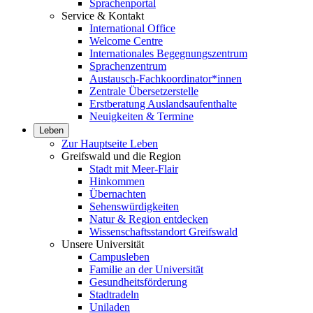
Sprachenportal
Service & Kontakt
International Office
Welcome Centre
Internationales Begegnungszentrum
Sprachenzentrum
Austausch-Fachkoordinator*innen
Zentrale Übersetzerstelle
Erstberatung Auslandsaufenthalte
Neuigkeiten & Termine
Leben
Zur Hauptseite Leben
Greifswald und die Region
Stadt mit Meer-Flair
Hinkommen
Übernachten
Sehenswürdigkeiten
Natur & Region entdecken
Wissenschaftsstandort Greifswald
Unsere Universität
Campusleben
Familie an der Universität
Gesundheitsförderung
Stadtradeln
Uniladen