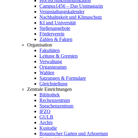
Hochschulkommunikation
Campus1456 – Das Unimagazin
Veranstaltungskalender
Nachhaltigkeit und Klimaschutz
KI und Universität
Stellenangebote
Förderverein
Zahlen & Fakten
Organisation
Fakultäten
Leitung & Gremien
Verwaltung
Organigramm
Wahlen
Satzungen & Formulare
Gleichstellung
Zentrale Einrichtungen
Bibliothek
Rechenzentrum
Sprachenzentrum
IFZO
GULB
Archiv
Kustodie
Botanischer Garten und Arboretum