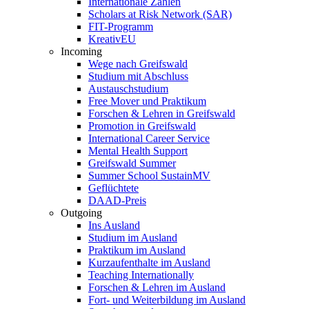
Internationale Zahlen
Scholars at Risk Network (SAR)
FIT-Programm
KreativEU
Incoming
Wege nach Greifswald
Studium mit Abschluss
Austauschstudium
Free Mover und Praktikum
Forschen & Lehren in Greifswald
Promotion in Greifswald
International Career Service
Mental Health Support
Greifswald Summer
Summer School SustainMV
Geflüchtete
DAAD-Preis
Outgoing
Ins Ausland
Studium im Ausland
Praktikum im Ausland
Kurzaufenthalte im Ausland
Teaching Internationally
Forschen & Lehren im Ausland
Fort- und Weiterbildung im Ausland