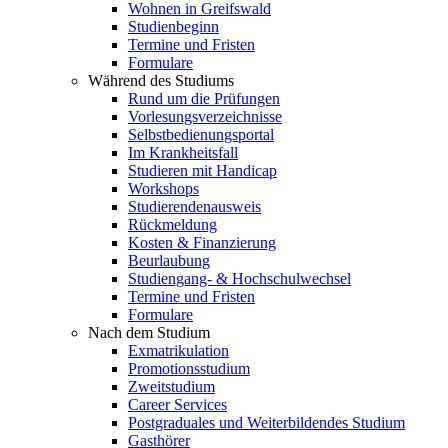
Wohnen in Greifswald
Studienbeginn
Termine und Fristen
Formulare
Während des Studiums
Rund um die Prüfungen
Vorlesungsverzeichnisse
Selbstbedienungsportal
Im Krankheitsfall
Studieren mit Handicap
Workshops
Studierendenausweis
Rückmeldung
Kosten & Finanzierung
Beurlaubung
Studiengang- & Hochschulwechsel
Termine und Fristen
Formulare
Nach dem Studium
Exmatrikulation
Promotionsstudium
Zweitstudium
Career Services
Postgraduales und Weiterbildendes Studium
Gasthörer