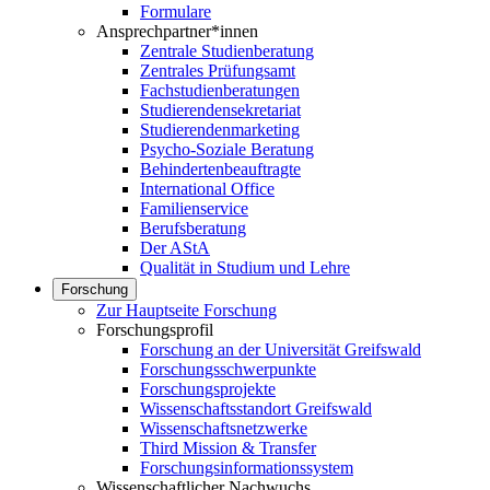
Formulare
Ansprechpartner*innen
Zentrale Studienberatung
Zentrales Prüfungsamt
Fachstudienberatungen
Studierendensekretariat
Studierendenmarketing
Psycho-Soziale Beratung
Behindertenbeauftragte
International Office
Familienservice
Berufsberatung
Der AStA
Qualität in Studium und Lehre
Forschung
Zur Hauptseite Forschung
Forschungsprofil
Forschung an der Universität Greifswald
Forschungsschwerpunkte
Forschungsprojekte
Wissenschaftsstandort Greifswald
Wissenschaftsnetzwerke
Third Mission & Transfer
Forschungsinformationssystem
Wissenschaftlicher Nachwuchs