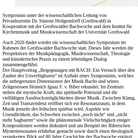
Symposium unter der wissenschaftlichen Leitung von
Privatdozentin Dr. Simone Heilgendorff (Greifswald) in
Kooperation mit der Greifswalder Bachwoche und dem Institut für
Kirchenmusik und Musikwissenschaft der Universität Greifswald
Auch 2026 findet wieder ein wissenschaftliches Symposium im
Rahmen der Greifswalder Bachwoche statt. Dieses Jahr werden die
Perspektiven der Musikpädagogik, Musikwissenschaft, Theologie
und künstlerischer Praxis zu einem lebendigen Dialog
zusammengeführt.
Der Hauptvortrag „Begegnungen mit BACH: Ein Versuch über den
Zauber des Unverfügbaren“ ist Auftakt eines Symposiums, welches
die unbegrenzten Dimensionen der Musik Bachs und seines
Zeitgenossen Heinrich Ignaz F. v. Biber erkundet. Im Zentrum
stehen die mystische Kraft, das spirituelle Potenzial und die
vielfältigen Ausdrucksmöglichkeiten dieser Musik. Zwischen Klang,
Zeit und Transzendenz eröffnet sich ein Resonanzraum, in dem
Musik jenseits des Irdischen spürbar wird. Aspekte wie
Unendlichkeit, das Schweben zwischen „noch nicht“ und „nicht
mehr Sagbarem“ sowie die phänomenale Vielschichtigkeit einiger
Kompositionen werden diskutiert und am Beispiel der Biberschen
Mysteriensonaten erfahrbar gemacht sowie durch einen theologisch
verankerten Blick auf 80 Jahre Geschichte der Bachwoche ergänzt.