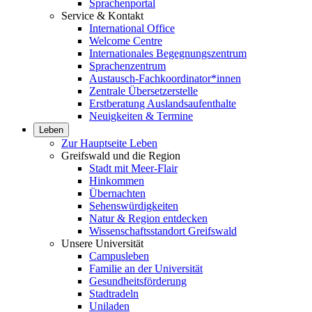
Sprachenportal
Service & Kontakt
International Office
Welcome Centre
Internationales Begegnungszentrum
Sprachenzentrum
Austausch-Fachkoordinator*innen
Zentrale Übersetzerstelle
Erstberatung Auslandsaufenthalte
Neuigkeiten & Termine
Leben
Zur Hauptseite Leben
Greifswald und die Region
Stadt mit Meer-Flair
Hinkommen
Übernachten
Sehenswürdigkeiten
Natur & Region entdecken
Wissenschaftsstandort Greifswald
Unsere Universität
Campusleben
Familie an der Universität
Gesundheitsförderung
Stadtradeln
Uniladen