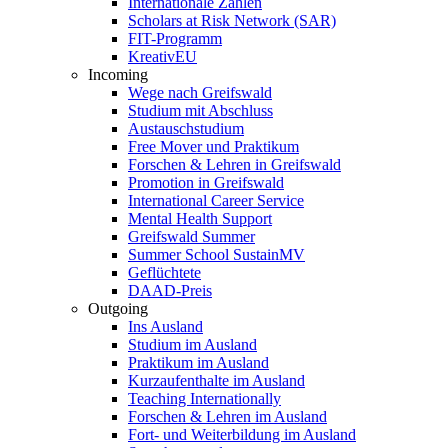
Internationale Zahlen
Scholars at Risk Network (SAR)
FIT-Programm
KreativEU
Incoming
Wege nach Greifswald
Studium mit Abschluss
Austauschstudium
Free Mover und Praktikum
Forschen & Lehren in Greifswald
Promotion in Greifswald
International Career Service
Mental Health Support
Greifswald Summer
Summer School SustainMV
Geflüchtete
DAAD-Preis
Outgoing
Ins Ausland
Studium im Ausland
Praktikum im Ausland
Kurzaufenthalte im Ausland
Teaching Internationally
Forschen & Lehren im Ausland
Fort- und Weiterbildung im Ausland