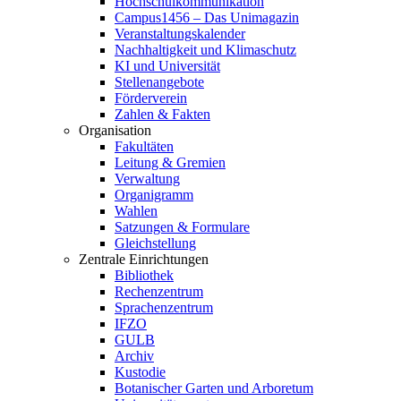
Hochschulkommunikation
Campus1456 – Das Unimagazin
Veranstaltungskalender
Nachhaltigkeit und Klimaschutz
KI und Universität
Stellenangebote
Förderverein
Zahlen & Fakten
Organisation
Fakultäten
Leitung & Gremien
Verwaltung
Organigramm
Wahlen
Satzungen & Formulare
Gleichstellung
Zentrale Einrichtungen
Bibliothek
Rechenzentrum
Sprachenzentrum
IFZO
GULB
Archiv
Kustodie
Botanischer Garten und Arboretum