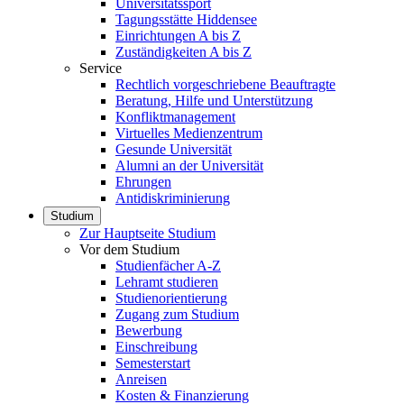
Universitätssport
Tagungsstätte Hiddensee
Einrichtungen A bis Z
Zuständigkeiten A bis Z
Service
Rechtlich vorgeschriebene Beauftragte
Beratung, Hilfe und Unterstützung
Konfliktmanagement
Virtuelles Medienzentrum
Gesunde Universität
Alumni an der Universität
Ehrungen
Antidiskriminierung
Studium
Zur Hauptseite Studium
Vor dem Studium
Studienfächer A-Z
Lehramt studieren
Studienorientierung
Zugang zum Studium
Bewerbung
Einschreibung
Semesterstart
Anreisen
Kosten & Finanzierung