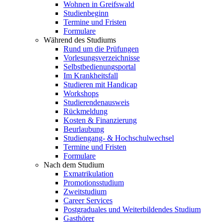
Wohnen in Greifswald
Studienbeginn
Termine und Fristen
Formulare
Während des Studiums
Rund um die Prüfungen
Vorlesungsverzeichnisse
Selbstbedienungsportal
Im Krankheitsfall
Studieren mit Handicap
Workshops
Studierendenausweis
Rückmeldung
Kosten & Finanzierung
Beurlaubung
Studiengang- & Hochschulwechsel
Termine und Fristen
Formulare
Nach dem Studium
Exmatrikulation
Promotionsstudium
Zweitstudium
Career Services
Postgraduales und Weiterbildendes Studium
Gasthörer