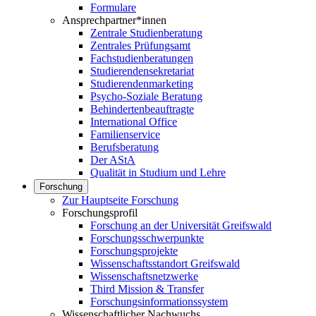
Formulare
Ansprechpartner*innen
Zentrale Studienberatung
Zentrales Prüfungsamt
Fachstudienberatungen
Studierendensekretariat
Studierendenmarketing
Psycho-Soziale Beratung
Behindertenbeauftragte
International Office
Familienservice
Berufsberatung
Der AStA
Qualität in Studium und Lehre
Forschung
Zur Hauptseite Forschung
Forschungsprofil
Forschung an der Universität Greifswald
Forschungsschwerpunkte
Forschungsprojekte
Wissenschaftsstandort Greifswald
Wissenschaftsnetzwerke
Third Mission & Transfer
Forschungsinformationssystem
Wissenschaftlicher Nachwuchs