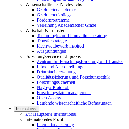
Wissenschaftlicher Nachwuchs
Graduiertenakademie
Graduiertenkollegs
Förderprogramme
Verleihung Akademischer Grade
Wirtschaft & Transfer
Technologie- und Innovationsberatung
Transferstrategie
Ideenwettbewerb inspired
Ausgründungen
Forschungsservice und -praxis
Zentrum für Forschungsförderung und Transfer
Infos und Ausschreibungen
Drittmittelverwaltung
Qualitätssicherung und Forschungsethik
Forschungssicherheit
Nagoya-Protokoll
Forschungsdatenmanagement
Open Access
Laufende wissenschaftliche Befragungen
International
Zur Hauptseite International
Internationales Profil
Internationalisierung