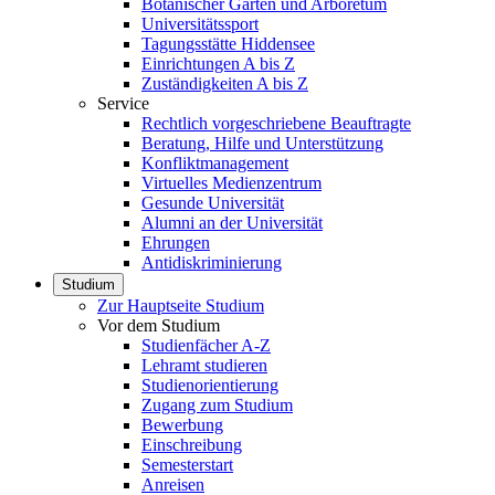
Botanischer Garten und Arboretum
Universitätssport
Tagungsstätte Hiddensee
Einrichtungen A bis Z
Zuständigkeiten A bis Z
Service
Rechtlich vorgeschriebene Beauftragte
Beratung, Hilfe und Unterstützung
Konfliktmanagement
Virtuelles Medienzentrum
Gesunde Universität
Alumni an der Universität
Ehrungen
Antidiskriminierung
Studium
Zur Hauptseite Studium
Vor dem Studium
Studienfächer A-Z
Lehramt studieren
Studienorientierung
Zugang zum Studium
Bewerbung
Einschreibung
Semesterstart
Anreisen