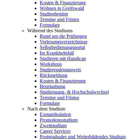
Kosten & Finanzierung
Wohnen in Greifswald
Studienbeginn
Termine und Fristen
Formulare
Während des Studiums
Rund um die Prüfungen
Vorlesungsverzeichnisse
Selbstbedienungsportal
Im Krankheitsfall
Studieren mit Handicap
Workshops
Studierendenausweis
Rückmeldung
Kosten & Finanzierung
Beurlaubung
Studiengang- & Hochschulwechsel
Termine und Fristen
Formulare
Nach dem Studium
Exmatrikulation
Promotionsstudium
Zweitstudium
Career Services
Postgraduales und Weiterbildendes Studium