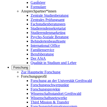
Gasthörer
Formulare
Ansprechpartner*innen
Zentrale Studienberatung
Zentrales Prüfungsamt
Fachstudienberatungen
Studierendensekretariat
Studierendenmarketing
Psycho-Soziale Beratung
Behindertenbeauftragte
International Office
Familienservice
Berufsberatung
Der AStA
Qualität in Studium und Lehre
Forschung
Zur Hauptseite Forschung
Forschungsprofil
Forschung an der Universität Greifswald
Forschungsschwerpunkte
Forschungsprojekte
Wissenschaftsstandort Greifswald
Wissenschaftsnetzwerke
Third Mission & Transfer
Forschungsinformationssystem