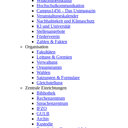
Willkommenskultur
Hochschulkommunikation
Campus1456 – Das Unimagazin
Veranstaltungskalender
Nachhaltigkeit und Klimaschutz
KI und Universität
Stellenangebote
Förderverein
Zahlen & Fakten
Organisation
Fakultäten
Leitung & Gremien
Verwaltung
Organigramm
Wahlen
Satzungen & Formulare
Gleichstellung
Zentrale Einrichtungen
Bibliothek
Rechenzentrum
Sprachenzentrum
IFZO
GULB
Archiv
Kustodie