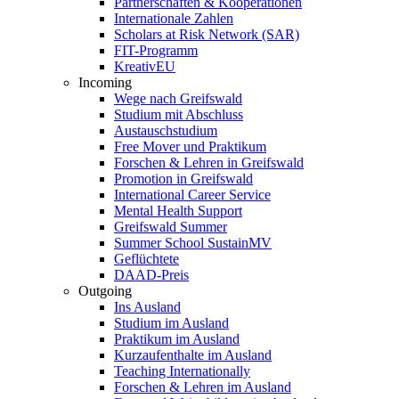
Partnerschaften & Kooperationen
Internationale Zahlen
Scholars at Risk Network (SAR)
FIT-Programm
KreativEU
Incoming
Wege nach Greifswald
Studium mit Abschluss
Austauschstudium
Free Mover und Praktikum
Forschen & Lehren in Greifswald
Promotion in Greifswald
International Career Service
Mental Health Support
Greifswald Summer
Summer School SustainMV
Geflüchtete
DAAD-Preis
Outgoing
Ins Ausland
Studium im Ausland
Praktikum im Ausland
Kurzaufenthalte im Ausland
Teaching Internationally
Forschen & Lehren im Ausland