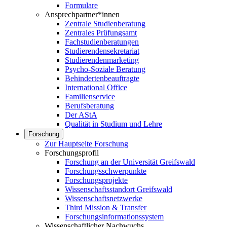
Formulare
Ansprechpartner*innen
Zentrale Studienberatung
Zentrales Prüfungsamt
Fachstudienberatungen
Studierendensekretariat
Studierendenmarketing
Psycho-Soziale Beratung
Behindertenbeauftragte
International Office
Familienservice
Berufsberatung
Der AStA
Qualität in Studium und Lehre
Forschung
Zur Hauptseite Forschung
Forschungsprofil
Forschung an der Universität Greifswald
Forschungsschwerpunkte
Forschungsprojekte
Wissenschaftsstandort Greifswald
Wissenschaftsnetzwerke
Third Mission & Transfer
Forschungsinformationssystem
Wissenschaftlicher Nachwuchs