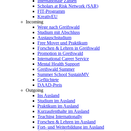
Internationale Zahlen
Scholars at Risk Network (SAR)
FIT-Programm
KreativEU
Incoming
Wege nach Greifswald
Studium mit Abschluss
Austauschstudium
Free Mover und Praktikum
Forschen & Lehren in Greifswald
Promotion in Greifswald
International Career Service
Mental Health Support
Greifswald Summer
Summer School SustainMV
Geflüchtete
DAAD-Preis
Outgoing
Ins Ausland
Studium im Ausland
Praktikum im Ausland
Kurzaufenthalte im Ausland
Teaching Internationally
Forschen & Lehren im Ausland
Fort- und Weiterbildung im Ausland