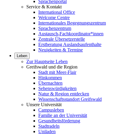
Sprachenportal
Service & Kontakt
International Office
Welcome Centre
Internationales Begegnungszentrum
Sprachenzentrum
Austausch-Fachkoordinator*innen
Zentrale Übersetzerstelle
Erstberatung Auslandsaufenthalte
Neuigkeiten & Termine
Leben
Zur Hauptseite Leben
Greifswald und die Region
Stadt mit Meer-Flair
Hinkommen
Übernachten
Sehenswürdigkeiten
Natur & Region entdecken
Wissenschaftsstandort Greifswald
Unsere Universität
Campusleben
Familie an der Universität
Gesundheitsförderung
Stadtradeln
Uniladen