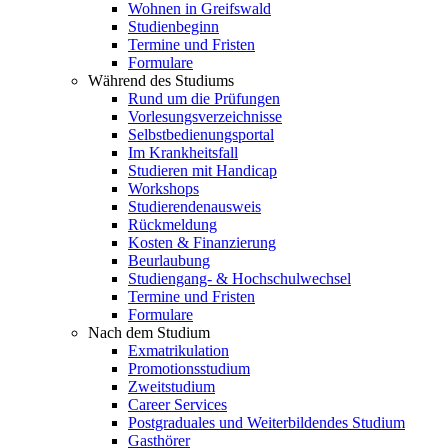
Wohnen in Greifswald
Studienbeginn
Termine und Fristen
Formulare
Während des Studiums
Rund um die Prüfungen
Vorlesungsverzeichnisse
Selbstbedienungsportal
Im Krankheitsfall
Studieren mit Handicap
Workshops
Studierendenausweis
Rückmeldung
Kosten & Finanzierung
Beurlaubung
Studiengang- & Hochschulwechsel
Termine und Fristen
Formulare
Nach dem Studium
Exmatrikulation
Promotionsstudium
Zweitstudium
Career Services
Postgraduales und Weiterbildendes Studium
Gasthörer