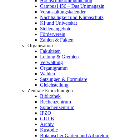
Hochschulkommunikation
Campus1456 – Das Unimagazin
Veranstaltungskalender
Nachhaltigkeit und Klimaschutz
KI und Universität
Stellenangebote
Förderverein
Zahlen & Fakten
Organisation
Fakultäten
Leitung & Gremien
Verwaltung
Organigramm
Wahlen
Satzungen & Formulare
Gleichstellung
Zentrale Einrichtungen
Bibliothek
Rechenzentrum
Sprachenzentrum
IFZO
GULB
Archiv
Kustodie
Botanischer Garten und Arboretum