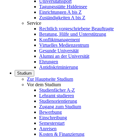
Universitätssport
Tagungsstätte Hiddensee
Einrichtungen A bis Z
Zuständigkeiten A bis Z
Service
Rechtlich vorgeschriebene Beauftragte
Beratung, Hilfe und Unterstützung
Konfliktmanagement
Virtuelles Medienzentrum
Gesunde Universität
Alumni an der Universität
Ehrungen
Antidiskriminierung
Studium
Zur Hauptseite Studium
Vor dem Studium
Studienfächer A-Z
Lehramt studieren
Studienorientierung
Zugang zum Studium
Bewerbung
Einschreibung
Semesterstart
Anreisen
Kosten & Finanzierung