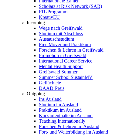
Internationale Zahlen
Scholars at Risk Network (SAR)
FIT-Programm
KreativEU
Incoming
Wege nach Greifswald
Studium mit Abschluss
Austauschstudium
Free Mover und Praktikum
Forschen & Lehren in Greifswald
Promotion in Greifswald
International Career Service
Mental Health Support
Greifswald Summer
Summer School SustainMV
Geflüchtete
DAAD-Preis
Outgoing
Ins Ausland
Studium im Ausland
Praktikum im Ausland
Kurzaufenthalte im Ausland
Teaching Internationally
Forschen & Lehren im Ausland
Fort- und Weiterbildung im Ausland