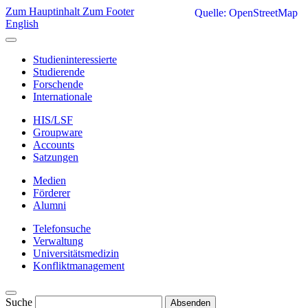
Zum Hauptinhalt
Zum Footer
Quelle: OpenStreetMap
English
Studieninteressierte
Studierende
Forschende
Internationale
HIS/LSF
Groupware
Accounts
Satzungen
Medien
Förderer
Alumni
Telefonsuche
Verwaltung
Universitätsmedizin
Konfliktmanagement
Suche
Absenden