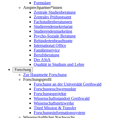
Formulare
Ansprechpartner*innen
Zentrale Studienberatung
Zentrales Prüfungsamt
Fachstudienberatungen
Studierendensekretariat
Studierendenmarketing
Psycho-Soziale Beratung
Behindertenbeauftragte
International Office
Familienservice
Berufsberatung
Der AStA
Qualität in Studium und Lehre
Forschung
Zur Hauptseite Forschung
Forschungsprofil
Forschung an der Universität Greifswald
Forschungsschwerpunkte
Forschungsprojekte
Wissenschaftsstandort Greifswald
Wissenschaftsnetzwerke
Third Mission & Transfer
Forschungsinformationssystem
Wissenschaftlicher Nachwuchs