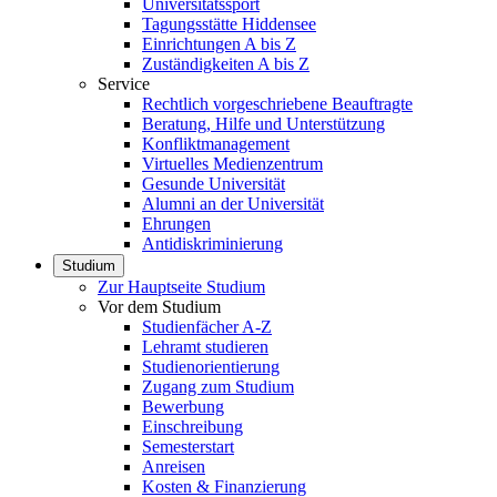
Universitätssport
Tagungsstätte Hiddensee
Einrichtungen A bis Z
Zuständigkeiten A bis Z
Service
Rechtlich vorgeschriebene Beauftragte
Beratung, Hilfe und Unterstützung
Konfliktmanagement
Virtuelles Medienzentrum
Gesunde Universität
Alumni an der Universität
Ehrungen
Antidiskriminierung
Studium
Zur Hauptseite Studium
Vor dem Studium
Studienfächer A-Z
Lehramt studieren
Studienorientierung
Zugang zum Studium
Bewerbung
Einschreibung
Semesterstart
Anreisen
Kosten & Finanzierung