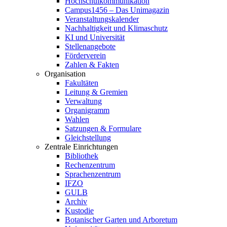
Hochschulkommunikation
Campus1456 – Das Unimagazin
Veranstaltungskalender
Nachhaltigkeit und Klimaschutz
KI und Universität
Stellenangebote
Förderverein
Zahlen & Fakten
Organisation
Fakultäten
Leitung & Gremien
Verwaltung
Organigramm
Wahlen
Satzungen & Formulare
Gleichstellung
Zentrale Einrichtungen
Bibliothek
Rechenzentrum
Sprachenzentrum
IFZO
GULB
Archiv
Kustodie
Botanischer Garten und Arboretum