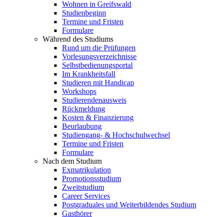
Wohnen in Greifswald
Studienbeginn
Termine und Fristen
Formulare
Während des Studiums
Rund um die Prüfungen
Vorlesungsverzeichnisse
Selbstbedienungsportal
Im Krankheitsfall
Studieren mit Handicap
Workshops
Studierendenausweis
Rückmeldung
Kosten & Finanzierung
Beurlaubung
Studiengang- & Hochschulwechsel
Termine und Fristen
Formulare
Nach dem Studium
Exmatrikulation
Promotionsstudium
Zweitstudium
Career Services
Postgraduales und Weiterbildendes Studium
Gasthörer