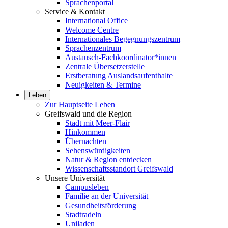
Sprachenportal
Service & Kontakt
International Office
Welcome Centre
Internationales Begegnungszentrum
Sprachenzentrum
Austausch-Fachkoordinator*innen
Zentrale Übersetzerstelle
Erstberatung Auslandsaufenthalte
Neuigkeiten & Termine
Leben
Zur Hauptseite Leben
Greifswald und die Region
Stadt mit Meer-Flair
Hinkommen
Übernachten
Sehenswürdigkeiten
Natur & Region entdecken
Wissenschaftsstandort Greifswald
Unsere Universität
Campusleben
Familie an der Universität
Gesundheitsförderung
Stadtradeln
Uniladen