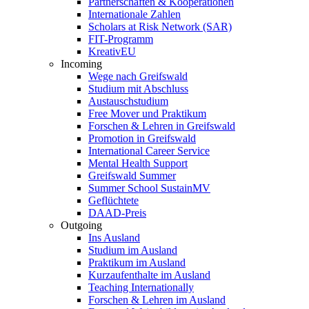
Partnerschaften & Kooperationen
Internationale Zahlen
Scholars at Risk Network (SAR)
FIT-Programm
KreativEU
Incoming
Wege nach Greifswald
Studium mit Abschluss
Austauschstudium
Free Mover und Praktikum
Forschen & Lehren in Greifswald
Promotion in Greifswald
International Career Service
Mental Health Support
Greifswald Summer
Summer School SustainMV
Geflüchtete
DAAD-Preis
Outgoing
Ins Ausland
Studium im Ausland
Praktikum im Ausland
Kurzaufenthalte im Ausland
Teaching Internationally
Forschen & Lehren im Ausland