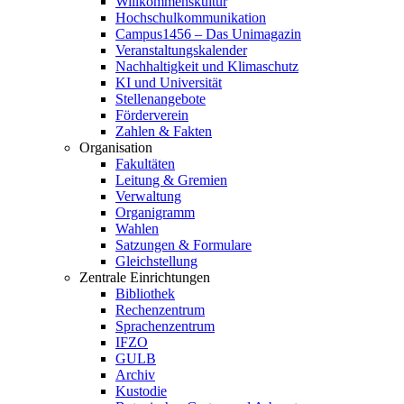
Willkommenskultur
Hochschulkommunikation
Campus1456 – Das Unimagazin
Veranstaltungskalender
Nachhaltigkeit und Klimaschutz
KI und Universität
Stellenangebote
Förderverein
Zahlen & Fakten
Organisation
Fakultäten
Leitung & Gremien
Verwaltung
Organigramm
Wahlen
Satzungen & Formulare
Gleichstellung
Zentrale Einrichtungen
Bibliothek
Rechenzentrum
Sprachenzentrum
IFZO
GULB
Archiv
Kustodie