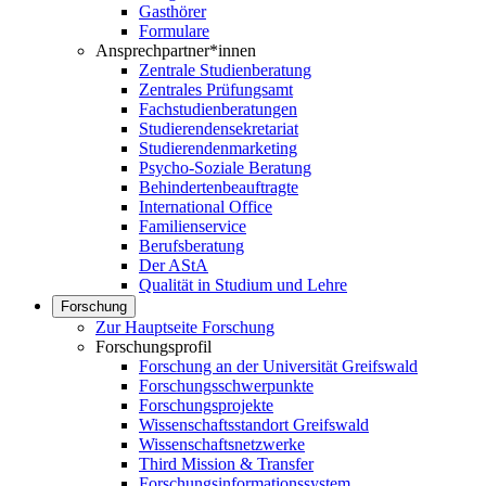
Gasthörer
Formulare
Ansprechpartner*innen
Zentrale Studienberatung
Zentrales Prüfungsamt
Fachstudienberatungen
Studierendensekretariat
Studierendenmarketing
Psycho-Soziale Beratung
Behindertenbeauftragte
International Office
Familienservice
Berufsberatung
Der AStA
Qualität in Studium und Lehre
Forschung
Zur Hauptseite Forschung
Forschungsprofil
Forschung an der Universität Greifswald
Forschungsschwerpunkte
Forschungsprojekte
Wissenschaftsstandort Greifswald
Wissenschaftsnetzwerke
Third Mission & Transfer
Forschungsinformationssystem