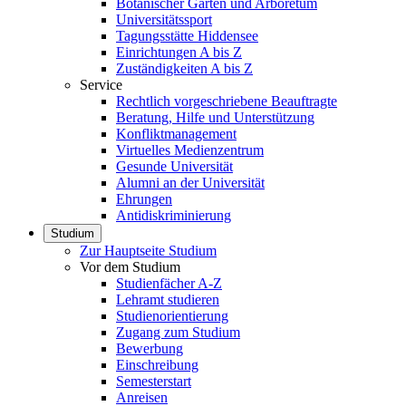
Botanischer Garten und Arboretum
Universitätssport
Tagungsstätte Hiddensee
Einrichtungen A bis Z
Zuständigkeiten A bis Z
Service
Rechtlich vorgeschriebene Beauftragte
Beratung, Hilfe und Unterstützung
Konfliktmanagement
Virtuelles Medienzentrum
Gesunde Universität
Alumni an der Universität
Ehrungen
Antidiskriminierung
Studium
Zur Hauptseite Studium
Vor dem Studium
Studienfächer A-Z
Lehramt studieren
Studienorientierung
Zugang zum Studium
Bewerbung
Einschreibung
Semesterstart
Anreisen