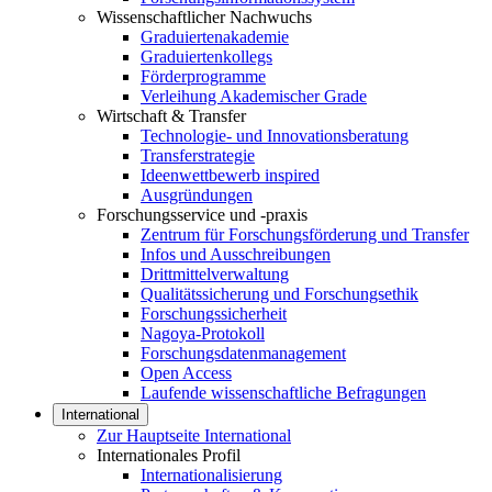
Wissenschaftlicher Nachwuchs
Graduiertenakademie
Graduiertenkollegs
Förderprogramme
Verleihung Akademischer Grade
Wirtschaft & Transfer
Technologie- und Innovationsberatung
Transferstrategie
Ideenwettbewerb inspired
Ausgründungen
Forschungsservice und -praxis
Zentrum für Forschungsförderung und Transfer
Infos und Ausschreibungen
Drittmittelverwaltung
Qualitätssicherung und Forschungsethik
Forschungssicherheit
Nagoya-Protokoll
Forschungsdatenmanagement
Open Access
Laufende wissenschaftliche Befragungen
International
Zur Hauptseite International
Internationales Profil
Internationalisierung