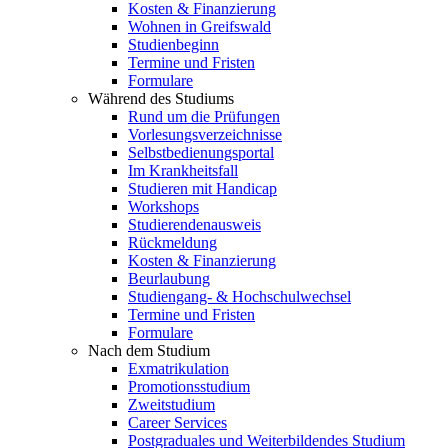
Kosten & Finanzierung
Wohnen in Greifswald
Studienbeginn
Termine und Fristen
Formulare
Während des Studiums
Rund um die Prüfungen
Vorlesungsverzeichnisse
Selbstbedienungsportal
Im Krankheitsfall
Studieren mit Handicap
Workshops
Studierendenausweis
Rückmeldung
Kosten & Finanzierung
Beurlaubung
Studiengang- & Hochschulwechsel
Termine und Fristen
Formulare
Nach dem Studium
Exmatrikulation
Promotionsstudium
Zweitstudium
Career Services
Postgraduales und Weiterbildendes Studium