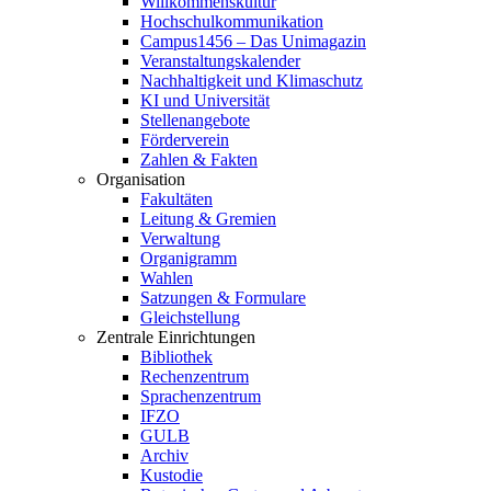
Willkommenskultur
Hochschulkommunikation
Campus1456 – Das Unimagazin
Veranstaltungskalender
Nachhaltigkeit und Klimaschutz
KI und Universität
Stellenangebote
Förderverein
Zahlen & Fakten
Organisation
Fakultäten
Leitung & Gremien
Verwaltung
Organigramm
Wahlen
Satzungen & Formulare
Gleichstellung
Zentrale Einrichtungen
Bibliothek
Rechenzentrum
Sprachenzentrum
IFZO
GULB
Archiv
Kustodie