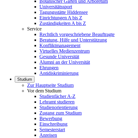
Botanischer Garten und Arboretum
Universitätssport
Tagungsstätte Hiddensee
Einrichtungen A bis Z
Zuständigkeiten A bis Z
Service
Rechtlich vorgeschriebene Beauftragte
Beratung, Hilfe und Unterstützung
Konfliktmanagement
Virtuelles Medienzentrum
Gesunde Universität
Alumni an der Universität
Ehrungen
Antidiskriminierung
Studium
Zur Hauptseite Studium
Vor dem Studium
Studienfächer A-Z
Lehramt studieren
Studienorientierung
Zugang zum Studium
Bewerbung
Einschreibung
Semesterstart
Anreisen