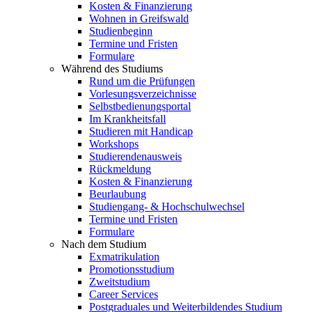
Kosten & Finanzierung
Wohnen in Greifswald
Studienbeginn
Termine und Fristen
Formulare
Während des Studiums
Rund um die Prüfungen
Vorlesungsverzeichnisse
Selbstbedienungsportal
Im Krankheitsfall
Studieren mit Handicap
Workshops
Studierendenausweis
Rückmeldung
Kosten & Finanzierung
Beurlaubung
Studiengang- & Hochschulwechsel
Termine und Fristen
Formulare
Nach dem Studium
Exmatrikulation
Promotionsstudium
Zweitstudium
Career Services
Postgraduales und Weiterbildendes Studium