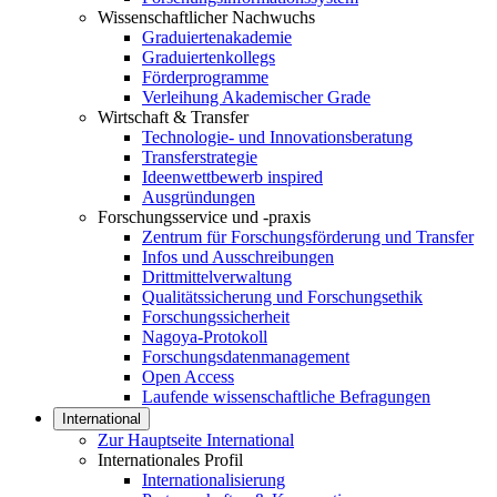
Wissenschaftlicher Nachwuchs
Graduiertenakademie
Graduiertenkollegs
Förderprogramme
Verleihung Akademischer Grade
Wirtschaft & Transfer
Technologie- und Innovationsberatung
Transferstrategie
Ideenwettbewerb inspired
Ausgründungen
Forschungsservice und -praxis
Zentrum für Forschungsförderung und Transfer
Infos und Ausschreibungen
Drittmittelverwaltung
Qualitätssicherung und Forschungsethik
Forschungssicherheit
Nagoya-Protokoll
Forschungsdatenmanagement
Open Access
Laufende wissenschaftliche Befragungen
International
Zur Hauptseite International
Internationales Profil
Internationalisierung