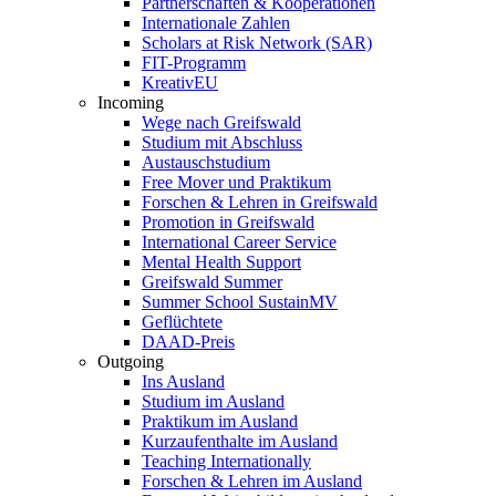
Partnerschaften & Kooperationen
Internationale Zahlen
Scholars at Risk Network (SAR)
FIT-Programm
KreativEU
Incoming
Wege nach Greifswald
Studium mit Abschluss
Austauschstudium
Free Mover und Praktikum
Forschen & Lehren in Greifswald
Promotion in Greifswald
International Career Service
Mental Health Support
Greifswald Summer
Summer School SustainMV
Geflüchtete
DAAD-Preis
Outgoing
Ins Ausland
Studium im Ausland
Praktikum im Ausland
Kurzaufenthalte im Ausland
Teaching Internationally
Forschen & Lehren im Ausland