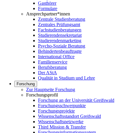
Gasthörer
Formulare
Ansprechpartner*innen
Zentrale Studienberatung
Zentrales Prüfungsamt
Fachstudienberatungen
Studierendensekretariat
Studierendenmarketing
Psycho-Soziale Beratung
Behindertenbeauftragte
International Office
Familienservice
Berufsberatung
Der AStA
Qualität in Studium und Lehre
Forschung
Zur Hauptseite Forschung
Forschungsprofil
Forschung an der Universität Greifswald
Forschungsschwerpunkte
Forschungsprojekte
Wissenschaftsstandort Greifswald
Wissenschaftsnetzwerke
Third Mission & Transfer
Forschungsinformationssystem