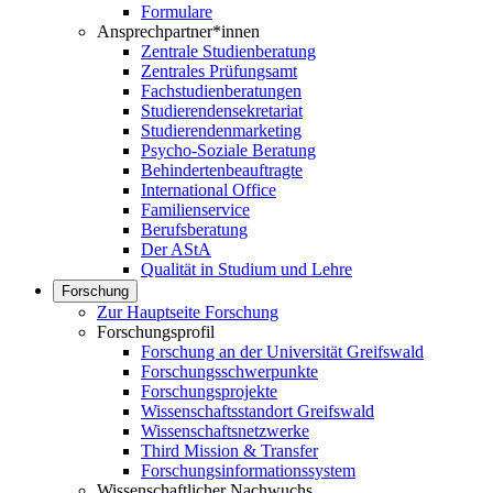
Formulare
Ansprechpartner*innen
Zentrale Studienberatung
Zentrales Prüfungsamt
Fachstudienberatungen
Studierendensekretariat
Studierendenmarketing
Psycho-Soziale Beratung
Behindertenbeauftragte
International Office
Familienservice
Berufsberatung
Der AStA
Qualität in Studium und Lehre
Forschung
Zur Hauptseite Forschung
Forschungsprofil
Forschung an der Universität Greifswald
Forschungsschwerpunkte
Forschungsprojekte
Wissenschaftsstandort Greifswald
Wissenschaftsnetzwerke
Third Mission & Transfer
Forschungsinformationssystem
Wissenschaftlicher Nachwuchs