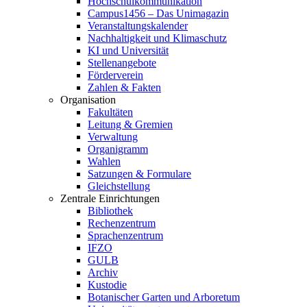
Hochschulkommunikation
Campus1456 – Das Unimagazin
Veranstaltungskalender
Nachhaltigkeit und Klimaschutz
KI und Universität
Stellenangebote
Förderverein
Zahlen & Fakten
Organisation
Fakultäten
Leitung & Gremien
Verwaltung
Organigramm
Wahlen
Satzungen & Formulare
Gleichstellung
Zentrale Einrichtungen
Bibliothek
Rechenzentrum
Sprachenzentrum
IFZO
GULB
Archiv
Kustodie
Botanischer Garten und Arboretum