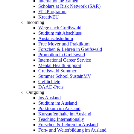
Internationale Zahlen
Scholars at Risk Network (SAR)
FIT-Programm
KreativEU
Incoming
Wege nach Greifswald
Studium mit Abschluss
Austauschstudium
Free Mover und Praktikum
Forschen & Lehren in Greifswald
Promotion in Greifswald
International Career Service
Mental Health Support
Greifswald Summer
Summer School SustainMV
Geflüchtete
DAAD-Preis
Outgoing
Ins Ausland
Studium im Ausland
Praktikum im Ausland
Kurzaufenthalte im Ausland
Teaching Internationally
Forschen & Lehren im Ausland
Fort- und Weiterbildung im Ausland