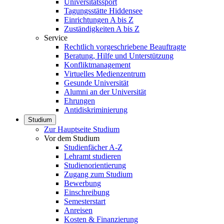
Universitätssport
Tagungsstätte Hiddensee
Einrichtungen A bis Z
Zuständigkeiten A bis Z
Service
Rechtlich vorgeschriebene Beauftragte
Beratung, Hilfe und Unterstützung
Konfliktmanagement
Virtuelles Medienzentrum
Gesunde Universität
Alumni an der Universität
Ehrungen
Antidiskriminierung
Studium
Zur Hauptseite Studium
Vor dem Studium
Studienfächer A-Z
Lehramt studieren
Studienorientierung
Zugang zum Studium
Bewerbung
Einschreibung
Semesterstart
Anreisen
Kosten & Finanzierung