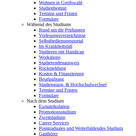
Wohnen in Greifswald
Studienbeginn
Termine und Fristen
Formulare
Während des Studiums
Rund um die Prüfungen
Vorlesungsverzeichnisse
Selbstbedienungsportal
Im Krankheitsfall
Studieren mit Handicap
Workshops
Studierendenausweis
Rückmeldung
Kosten & Finanzierung
Beurlaubung
Studiengang- & Hochschulwechsel
Termine und Fristen
Formulare
Nach dem Studium
Exmatrikulation
Promotionsstudium
Zweitstudium
Career Services
Postgraduales und Weiterbildendes Studium
Gasthörer