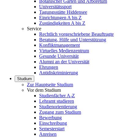
Botanischer Garten und Arboretum
Universitätssport
Tagungsstätte Hiddensee
Einrichtungen A bis Z
Zuständigkeiten A bis Z
Service
Rechtlich vorgeschriebene Beauftragte
Beratung, Hilfe und Unterstützung
Konfliktmanagement
Virtuelles Medienzentrum
Gesunde Universität
Alumni an der Universität
Ehrungen
Antidiskriminierung
Studium
Zur Hauptseite Studium
Vor dem Studium
Studienfächer A-Z
Lehramt studieren
Studienorientierung
Zugang zum Studium
Bewerbung
Einschreibung
Semesterstart
Anreisen