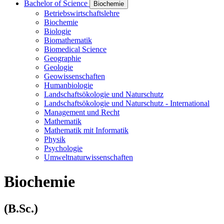
Bachelor of Science
Biochemie
Betriebswirtschaftslehre
Biochemie
Biologie
Biomathematik
Biomedical Science
Geographie
Geologie
Geowissenschaften
Humanbiologie
Landschaftsökologie und Naturschutz
Landschaftsökologie und Naturschutz - International
Management und Recht
Mathematik
Mathematik mit Informatik
Physik
Psychologie
Umweltnaturwissenschaften
Biochemie
(B.Sc.)