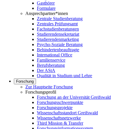
Gasthörer
Formulare
Ansprechpartner*innen
Zentrale Studienberatung
Zentrales Prüfungsamt
Fachstudienberatungen
Studierendensekretariat
Studierendenmarketing
Psycho-Soziale Beratung
Behindertenbeauftragte
International Office
Familienservice
Berufsberatung
Der AStA
Qualität in Studium und Lehre
Forschung
Zur Hauptseite Forschung
Forschungsprofil
Forschung an der Universität Greifswald
Forschungsschwerpunkte
Forschungsprojekte
Wissenschaftsstandort Greifswald
Wissenschaftsnetzwerke
Third Mission & Transfer
Forschungsinformationssystem