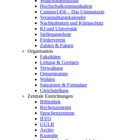
Willkommenskultur
Hochschulkommunikation
Campus1456 – Das Unimagazin
Veranstaltungskalender
Nachhaltigkeit und Klimaschutz
KI und Universität
Stellenangebote
Förderverein
Zahlen & Fakten
Organisation
Fakultäten
Leitung & Gremien
Verwaltung
Organigramm
Wahlen
Satzungen & Formulare
Gleichstellung
Zentrale Einrichtungen
Bibliothek
Rechenzentrum
Sprachenzentrum
IFZO
GULB
Archiv
Kustodie