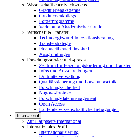
Wissenschaftlicher Nachwuchs
Graduiertenakademie
Graduiertenkollegs
Förderprogramme
Verleihung Akademischer Grade
Wirtschaft & Transfer
Technologie- und Innovationsberatung
Transferstrategie
Ideenwettbewerb inspired
Ausgründungen
Forschungsservice und -praxis
Zentrum für Forschungsförderung und Transfer
Infos und Ausschreibungen
Drittmittelverwaltung
Qualitätssicherung und Forschungsethik
Forschungssicherheit
Nagoya-Protokoll
Forschungsdatenmanagement
Open Access
Laufende wissenschaftliche Befragungen
International
Zur Hauptseite International
Internationales Profil
Internationalisierung