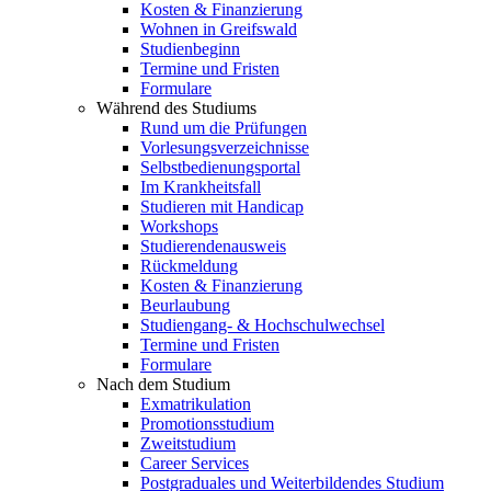
Kosten & Finanzierung
Wohnen in Greifswald
Studienbeginn
Termine und Fristen
Formulare
Während des Studiums
Rund um die Prüfungen
Vorlesungsverzeichnisse
Selbstbedienungsportal
Im Krankheitsfall
Studieren mit Handicap
Workshops
Studierendenausweis
Rückmeldung
Kosten & Finanzierung
Beurlaubung
Studiengang- & Hochschulwechsel
Termine und Fristen
Formulare
Nach dem Studium
Exmatrikulation
Promotionsstudium
Zweitstudium
Career Services
Postgraduales und Weiterbildendes Studium