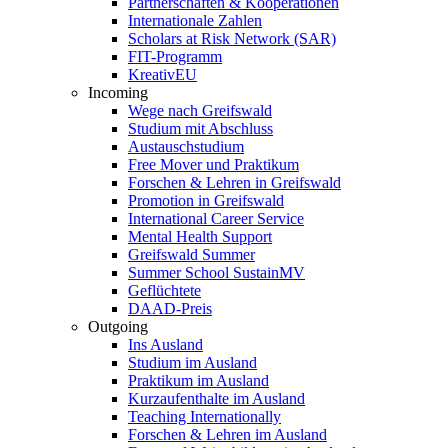
Partnerschaften & Kooperationen
Internationale Zahlen
Scholars at Risk Network (SAR)
FIT-Programm
KreativEU
Incoming
Wege nach Greifswald
Studium mit Abschluss
Austauschstudium
Free Mover und Praktikum
Forschen & Lehren in Greifswald
Promotion in Greifswald
International Career Service
Mental Health Support
Greifswald Summer
Summer School SustainMV
Geflüchtete
DAAD-Preis
Outgoing
Ins Ausland
Studium im Ausland
Praktikum im Ausland
Kurzaufenthalte im Ausland
Teaching Internationally
Forschen & Lehren im Ausland