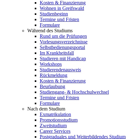
Kosten & Finanzierung
Wohnen in Greifswald
Studienbeginn
Termine und Fristen
Formulare
Während des Studiums
Rund um die Prüfungen
Vorlesungsverzeichnisse
Selbstbedienungsportal
Im Krankheitsfall
Studieren mit Handicap
Workshops
Studierendenausweis
Rückmeldung
Kosten & Finanzierung
Beurlaubung
Studiengang- & Hochschulwechsel
Termine und Fristen
Formulare
Nach dem Studium
Exmatrikulation
Promotionsstudium
Zweitstudium
Career Services
Postgraduales und Weiterbildendes Studium