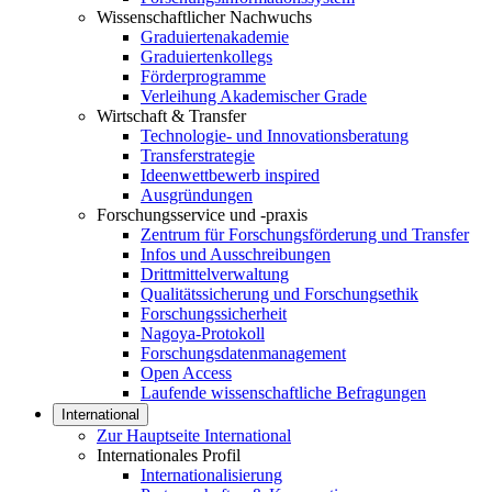
Wissenschaftlicher Nachwuchs
Graduiertenakademie
Graduiertenkollegs
Förderprogramme
Verleihung Akademischer Grade
Wirtschaft & Transfer
Technologie- und Innovationsberatung
Transferstrategie
Ideenwettbewerb inspired
Ausgründungen
Forschungsservice und -praxis
Zentrum für Forschungsförderung und Transfer
Infos und Ausschreibungen
Drittmittelverwaltung
Qualitätssicherung und Forschungsethik
Forschungssicherheit
Nagoya-Protokoll
Forschungsdatenmanagement
Open Access
Laufende wissenschaftliche Befragungen
International
Zur Hauptseite International
Internationales Profil
Internationalisierung