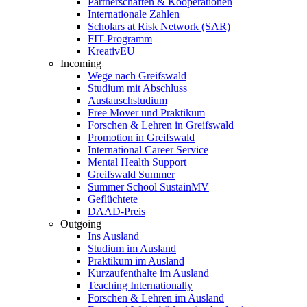
Partnerschaften & Kooperationen
Internationale Zahlen
Scholars at Risk Network (SAR)
FIT-Programm
KreativEU
Incoming
Wege nach Greifswald
Studium mit Abschluss
Austauschstudium
Free Mover und Praktikum
Forschen & Lehren in Greifswald
Promotion in Greifswald
International Career Service
Mental Health Support
Greifswald Summer
Summer School SustainMV
Geflüchtete
DAAD-Preis
Outgoing
Ins Ausland
Studium im Ausland
Praktikum im Ausland
Kurzaufenthalte im Ausland
Teaching Internationally
Forschen & Lehren im Ausland