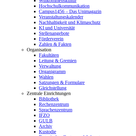
Willkommenskultur
Hochschulkommunikation
Campus1456 – Das Unimagazin
Veranstaltungskalender
Nachhaltigkeit und Klimaschutz
KI und Universität
Stellenangebote
Förderverein
Zahlen & Fakten
Organisation
Fakultäten
Leitung & Gremien
Verwaltung
Organigramm
Wahlen
Satzungen & Formulare
Gleichstellung
Zentrale Einrichtungen
Bibliothek
Rechenzentrum
Sprachenzentrum
IFZO
GULB
Archiv
Kustodie