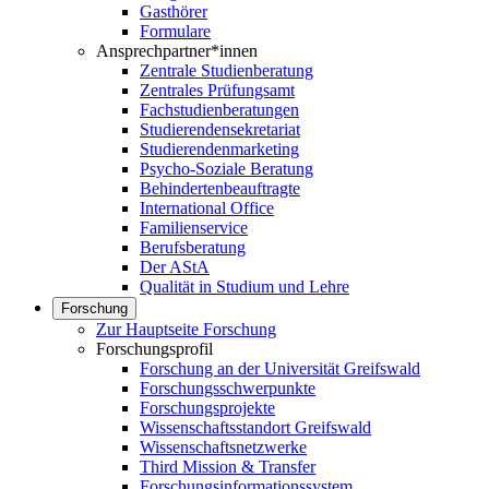
Gasthörer
Formulare
Ansprechpartner*innen
Zentrale Studienberatung
Zentrales Prüfungsamt
Fachstudienberatungen
Studierendensekretariat
Studierendenmarketing
Psycho-Soziale Beratung
Behindertenbeauftragte
International Office
Familienservice
Berufsberatung
Der AStA
Qualität in Studium und Lehre
Forschung
Zur Hauptseite Forschung
Forschungsprofil
Forschung an der Universität Greifswald
Forschungsschwerpunkte
Forschungsprojekte
Wissenschaftsstandort Greifswald
Wissenschaftsnetzwerke
Third Mission & Transfer
Forschungsinformationssystem