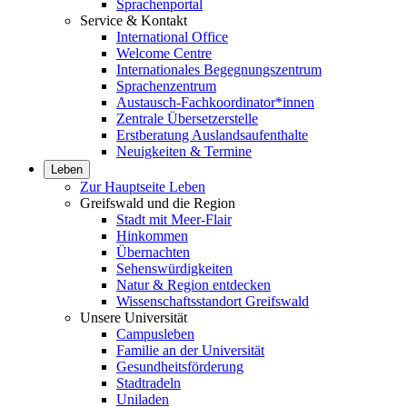
Sprachenportal
Service & Kontakt
International Office
Welcome Centre
Internationales Begegnungszentrum
Sprachenzentrum
Austausch-Fachkoordinator*innen
Zentrale Übersetzerstelle
Erstberatung Auslandsaufenthalte
Neuigkeiten & Termine
Leben
Zur Hauptseite Leben
Greifswald und die Region
Stadt mit Meer-Flair
Hinkommen
Übernachten
Sehenswürdigkeiten
Natur & Region entdecken
Wissenschaftsstandort Greifswald
Unsere Universität
Campusleben
Familie an der Universität
Gesundheitsförderung
Stadtradeln
Uniladen