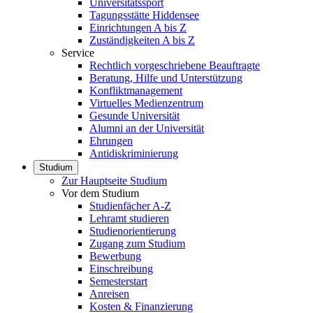
Universitätssport
Tagungsstätte Hiddensee
Einrichtungen A bis Z
Zuständigkeiten A bis Z
Service
Rechtlich vorgeschriebene Beauftragte
Beratung, Hilfe und Unterstützung
Konfliktmanagement
Virtuelles Medienzentrum
Gesunde Universität
Alumni an der Universität
Ehrungen
Antidiskriminierung
Studium
Zur Hauptseite Studium
Vor dem Studium
Studienfächer A-Z
Lehramt studieren
Studienorientierung
Zugang zum Studium
Bewerbung
Einschreibung
Semesterstart
Anreisen
Kosten & Finanzierung