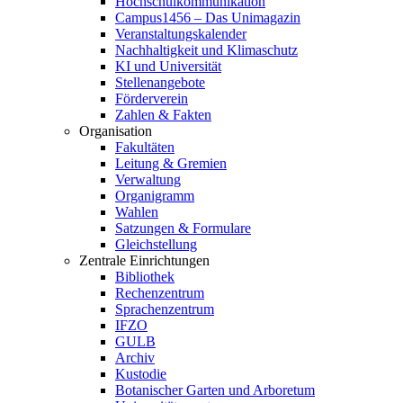
Hochschulkommunikation
Campus1456 – Das Unimagazin
Veranstaltungskalender
Nachhaltigkeit und Klimaschutz
KI und Universität
Stellenangebote
Förderverein
Zahlen & Fakten
Organisation
Fakultäten
Leitung & Gremien
Verwaltung
Organigramm
Wahlen
Satzungen & Formulare
Gleichstellung
Zentrale Einrichtungen
Bibliothek
Rechenzentrum
Sprachenzentrum
IFZO
GULB
Archiv
Kustodie
Botanischer Garten und Arboretum