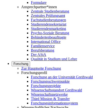
Formulare
Ansprechpartner*innen
Zentrale Studienberatung
Zentrales Prüfungsamt
Fachstudienberatungen
Studierendensekretariat
Studierendenmarketing
Psycho-Soziale Beratung
Behindertenbeauftragte
International Office
Familienservice
Berufsberatung
Der AStA
Qualität in Studium und Lehre
Forschung
Zur Hauptseite Forschung
Forschungsprofil
Forschung an der Universität Greifswald
Forschungsschwerpunkte
Forschungsprojekte
Wissenschaftsstandort Greifswald
Wissenschaftsnetzwerke
Third Mission & Transfer
Forschungsinformationssystem
Wissenschaftlicher Nachwuchs