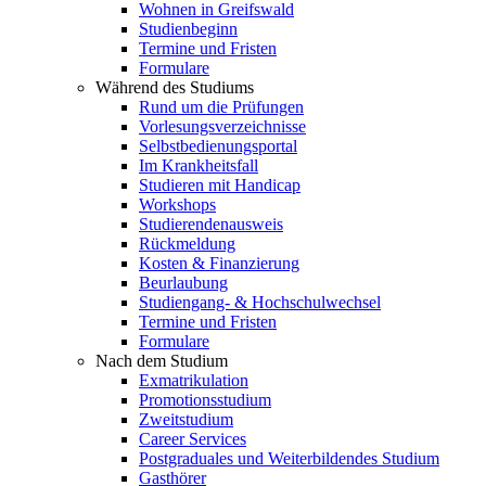
Wohnen in Greifswald
Studienbeginn
Termine und Fristen
Formulare
Während des Studiums
Rund um die Prüfungen
Vorlesungsverzeichnisse
Selbstbedienungsportal
Im Krankheitsfall
Studieren mit Handicap
Workshops
Studierendenausweis
Rückmeldung
Kosten & Finanzierung
Beurlaubung
Studiengang- & Hochschulwechsel
Termine und Fristen
Formulare
Nach dem Studium
Exmatrikulation
Promotionsstudium
Zweitstudium
Career Services
Postgraduales und Weiterbildendes Studium
Gasthörer