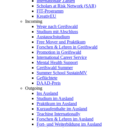
Internationale Zahlen
Scholars at Risk Network (SAR)
FIT-Programm
KreativEU
Incoming
Wege nach Greifswald
Studium mit Abschluss
Austauschstudium
Free Mover und Praktikum
Forschen & Lehren in Greifswald
Promotion in Greifswald
International Career Service
Mental Health Support
Greifswald Summer
Summer School SustainMV
Geflüchtete
DAAD-Preis
Outgoing
Ins Ausland
Studium im Ausland
Praktikum im Ausland
Kurzaufenthalte im Ausland
Teaching Internationally
Forschen & Lehren im Ausland
Fort- und Weiterbildung im Ausland