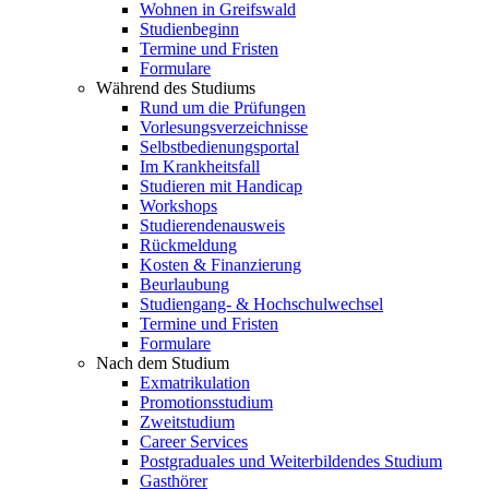
Wohnen in Greifswald
Studienbeginn
Termine und Fristen
Formulare
Während des Studiums
Rund um die Prüfungen
Vorlesungsverzeichnisse
Selbstbedienungsportal
Im Krankheitsfall
Studieren mit Handicap
Workshops
Studierendenausweis
Rückmeldung
Kosten & Finanzierung
Beurlaubung
Studiengang- & Hochschulwechsel
Termine und Fristen
Formulare
Nach dem Studium
Exmatrikulation
Promotionsstudium
Zweitstudium
Career Services
Postgraduales und Weiterbildendes Studium
Gasthörer