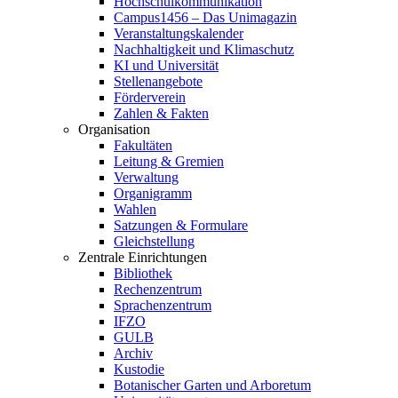
Hochschulkommunikation
Campus1456 – Das Unimagazin
Veranstaltungskalender
Nachhaltigkeit und Klimaschutz
KI und Universität
Stellenangebote
Förderverein
Zahlen & Fakten
Organisation
Fakultäten
Leitung & Gremien
Verwaltung
Organigramm
Wahlen
Satzungen & Formulare
Gleichstellung
Zentrale Einrichtungen
Bibliothek
Rechenzentrum
Sprachenzentrum
IFZO
GULB
Archiv
Kustodie
Botanischer Garten und Arboretum