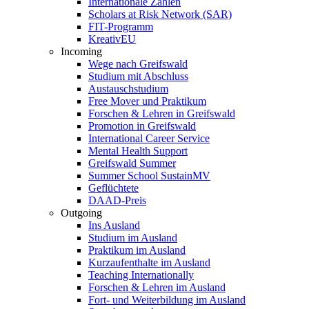
Internationale Zahlen
Scholars at Risk Network (SAR)
FIT-Programm
KreativEU
Incoming
Wege nach Greifswald
Studium mit Abschluss
Austauschstudium
Free Mover und Praktikum
Forschen & Lehren in Greifswald
Promotion in Greifswald
International Career Service
Mental Health Support
Greifswald Summer
Summer School SustainMV
Geflüchtete
DAAD-Preis
Outgoing
Ins Ausland
Studium im Ausland
Praktikum im Ausland
Kurzaufenthalte im Ausland
Teaching Internationally
Forschen & Lehren im Ausland
Fort- und Weiterbildung im Ausland