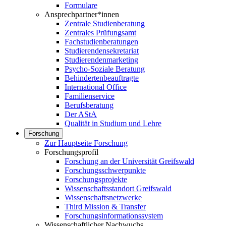
Formulare
Ansprechpartner*innen
Zentrale Studienberatung
Zentrales Prüfungsamt
Fachstudienberatungen
Studierendensekretariat
Studierendenmarketing
Psycho-Soziale Beratung
Behindertenbeauftragte
International Office
Familienservice
Berufsberatung
Der AStA
Qualität in Studium und Lehre
Forschung
Zur Hauptseite Forschung
Forschungsprofil
Forschung an der Universität Greifswald
Forschungsschwerpunkte
Forschungsprojekte
Wissenschaftsstandort Greifswald
Wissenschaftsnetzwerke
Third Mission & Transfer
Forschungsinformationssystem
Wissenschaftlicher Nachwuchs