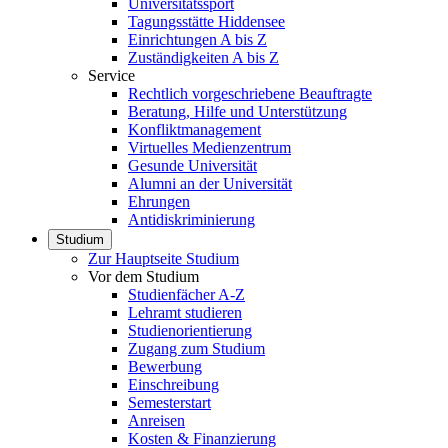
Universitätssport
Tagungsstätte Hiddensee
Einrichtungen A bis Z
Zuständigkeiten A bis Z
Service
Rechtlich vorgeschriebene Beauftragte
Beratung, Hilfe und Unterstützung
Konfliktmanagement
Virtuelles Medienzentrum
Gesunde Universität
Alumni an der Universität
Ehrungen
Antidiskriminierung
Studium
Zur Hauptseite Studium
Vor dem Studium
Studienfächer A-Z
Lehramt studieren
Studienorientierung
Zugang zum Studium
Bewerbung
Einschreibung
Semesterstart
Anreisen
Kosten & Finanzierung