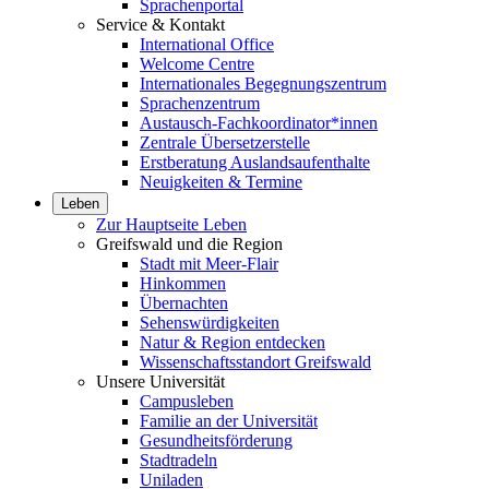
Sprachenportal
Service & Kontakt
International Office
Welcome Centre
Internationales Begegnungszentrum
Sprachenzentrum
Austausch-Fachkoordinator*innen
Zentrale Übersetzerstelle
Erstberatung Auslandsaufenthalte
Neuigkeiten & Termine
Leben
Zur Hauptseite Leben
Greifswald und die Region
Stadt mit Meer-Flair
Hinkommen
Übernachten
Sehenswürdigkeiten
Natur & Region entdecken
Wissenschaftsstandort Greifswald
Unsere Universität
Campusleben
Familie an der Universität
Gesundheitsförderung
Stadtradeln
Uniladen