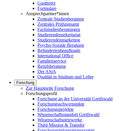
Gasthörer
Formulare
Ansprechpartner*innen
Zentrale Studienberatung
Zentrales Prüfungsamt
Fachstudienberatungen
Studierendensekretariat
Studierendenmarketing
Psycho-Soziale Beratung
Behindertenbeauftragte
International Office
Familienservice
Berufsberatung
Der AStA
Qualität in Studium und Lehre
Forschung
Zur Hauptseite Forschung
Forschungsprofil
Forschung an der Universität Greifswald
Forschungsschwerpunkte
Forschungsprojekte
Wissenschaftsstandort Greifswald
Wissenschaftsnetzwerke
Third Mission & Transfer
Forschungsinformationssystem