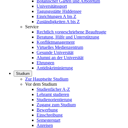
Botanischer Garten und Arboretum
Universitätssport
Tagungsstätte Hiddensee
Einrichtungen A bis Z
Zuständigkeiten A bis Z
Service
Rechtlich vorgeschriebene Beauftragte
Beratung, Hilfe und Unterstützung
Konfliktmanagement
Virtuelles Medienzentrum
Gesunde Universität
Alumni an der Universität
Ehrungen
Antidiskriminierung
Studium
Zur Hauptseite Studium
Vor dem Studium
Studienfächer A-Z
Lehramt studieren
Studienorientierung
Zugang zum Studium
Bewerbung
Einschreibung
Semesterstart
Anreisen