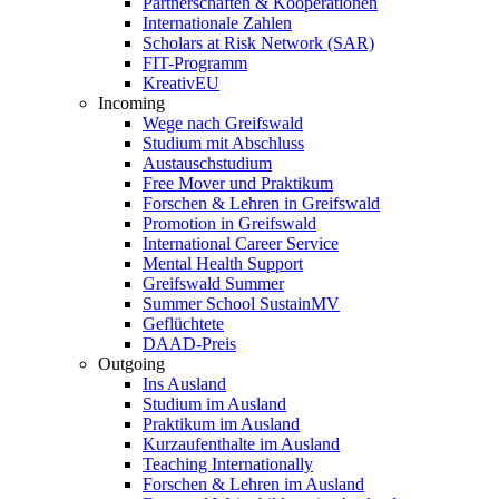
Partnerschaften & Kooperationen
Internationale Zahlen
Scholars at Risk Network (SAR)
FIT-Programm
KreativEU
Incoming
Wege nach Greifswald
Studium mit Abschluss
Austauschstudium
Free Mover und Praktikum
Forschen & Lehren in Greifswald
Promotion in Greifswald
International Career Service
Mental Health Support
Greifswald Summer
Summer School SustainMV
Geflüchtete
DAAD-Preis
Outgoing
Ins Ausland
Studium im Ausland
Praktikum im Ausland
Kurzaufenthalte im Ausland
Teaching Internationally
Forschen & Lehren im Ausland