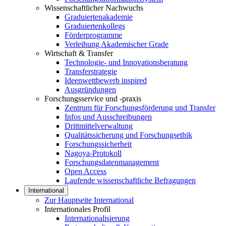
Wissenschaftlicher Nachwuchs
Graduiertenakademie
Graduiertenkollegs
Förderprogramme
Verleihung Akademischer Grade
Wirtschaft & Transfer
Technologie- und Innovationsberatung
Transferstrategie
Ideenwettbewerb inspired
Ausgründungen
Forschungsservice und -praxis
Zentrum für Forschungsförderung und Transfer
Infos und Ausschreibungen
Drittmittelverwaltung
Qualitätssicherung und Forschungsethik
Forschungssicherheit
Nagoya-Protokoll
Forschungsdatenmanagement
Open Access
Laufende wissenschaftliche Befragungen
International
Zur Hauptseite International
Internationales Profil
Internationalisierung