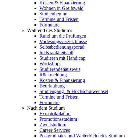
Kosten & Finanzierung
Wohnen in Greifswald
Studienbeginn
Termine und Fristen
Formulare
Während des Studiums
Rund um die Prüfungen
Vorlesungsverzeichnisse
Selbstbedienungsportal
Im Krankheitsfall
Studieren mit Handicap
Workshops
Studierendenausweis
Rückmeldung
Kosten & Finanzierung
Beurlaubung
Studiengang- & Hochschulwechsel
Termine und Fristen
Formulare
Nach dem Studium
Exmatrikulation
Promotionsstudium
Zweitstudium
Career Services
Postgraduales und Weiterbildendes Studium