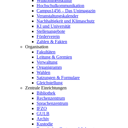
Willkommenskultur
Hochschulkommunikation
Campus1456 – Das Unimagazin
Veranstaltungskalender
Nachhaltigkeit und Klimaschutz
KI und Universität
Stellenangebote
Förderverein
Zahlen & Fakten
Organisation
Fakultäten
Leitung & Gremien
Verwaltung
Organigramm
Wahlen
Satzungen & Formulare
Gleichstellung
Zentrale Einrichtungen
Bibliothek
Rechenzentrum
Sprachenzentrum
IFZO
GULB
Archiv
Kustodie