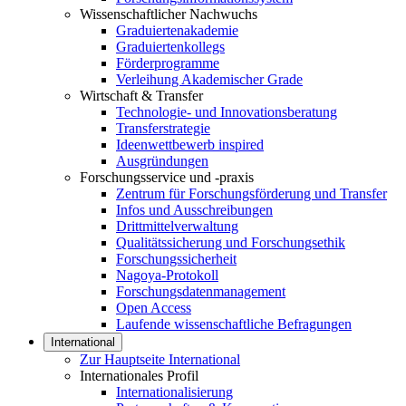
Wissenschaftlicher Nachwuchs
Graduiertenakademie
Graduiertenkollegs
Förderprogramme
Verleihung Akademischer Grade
Wirtschaft & Transfer
Technologie- und Innovationsberatung
Transferstrategie
Ideenwettbewerb inspired
Ausgründungen
Forschungsservice und -praxis
Zentrum für Forschungsförderung und Transfer
Infos und Ausschreibungen
Drittmittelverwaltung
Qualitätssicherung und Forschungsethik
Forschungssicherheit
Nagoya-Protokoll
Forschungsdatenmanagement
Open Access
Laufende wissenschaftliche Befragungen
International
Zur Hauptseite International
Internationales Profil
Internationalisierung