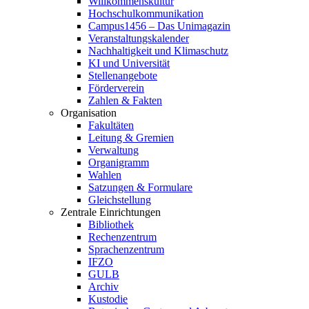
Willkommenskultur
Hochschulkommunikation
Campus1456 – Das Unimagazin
Veranstaltungskalender
Nachhaltigkeit und Klimaschutz
KI und Universität
Stellenangebote
Förderverein
Zahlen & Fakten
Organisation
Fakultäten
Leitung & Gremien
Verwaltung
Organigramm
Wahlen
Satzungen & Formulare
Gleichstellung
Zentrale Einrichtungen
Bibliothek
Rechenzentrum
Sprachenzentrum
IFZO
GULB
Archiv
Kustodie