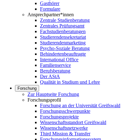
Gasthörer
Formulare
Ansprechpartner*innen
Zentrale Studienberatung
Zentrales Prüfungsamt
Fachstudienberatungen
Studierendensekretariat
Studierendenmarketing
Psycho-Soziale Beratung
Behindertenbeauftragte
International Office
Familienservice
Berufsberatung
Der AStA
Qualität in Studium und Lehre
Forschung
Zur Hauptseite Forschung
Forschungsprofil
Forschung an der Universität Greifswald
Forschungsschwerpunkte
Forschungsprojekte
Wissenschaftsstandort Greifswald
Wissenschaftsnetzwerke
Third Mission & Transfer
Forschungsinformationssystem