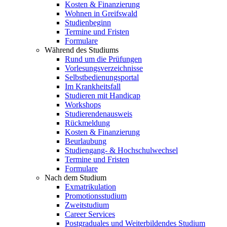
Kosten & Finanzierung
Wohnen in Greifswald
Studienbeginn
Termine und Fristen
Formulare
Während des Studiums
Rund um die Prüfungen
Vorlesungsverzeichnisse
Selbstbedienungsportal
Im Krankheitsfall
Studieren mit Handicap
Workshops
Studierendenausweis
Rückmeldung
Kosten & Finanzierung
Beurlaubung
Studiengang- & Hochschulwechsel
Termine und Fristen
Formulare
Nach dem Studium
Exmatrikulation
Promotionsstudium
Zweitstudium
Career Services
Postgraduales und Weiterbildendes Studium