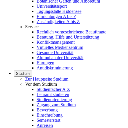
Botanischer Garten und Arboretum
Universitätssport
Tagungsstätte Hiddensee
Einrichtungen A bis Z
Zuständigkeiten A bis Z
Service
Rechtlich vorgeschriebene Beauftragte
Beratung, Hilfe und Unterstützung
Konfliktmanagement
Virtuelles Medienzentrum
Gesunde Universität
Alumni an der Universität
Ehrungen
Antidiskriminierung
Studium
Zur Hauptseite Studium
Vor dem Studium
Studienfächer A-Z
Lehramt studieren
Studienorientierung
Zugang zum Studium
Bewerbung
Einschreibung
Semesterstart
Anreisen