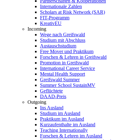
Partnerschaften & Kooperationen
Internationale Zahlen
Scholars at Risk Network (SAR)
FIT-Programm
KreativEU
Incoming
Wege nach Greifswald
Studium mit Abschluss
Austauschstudium
Free Mover und Praktikum
Forschen & Lehren in Greifswald
Promotion in Greifswald
International Career Service
Mental Health Support
Greifswald Summer
Summer School SustainMV
Geflüchtete
DAAD-Preis
Outgoing
Ins Ausland
Studium im Ausland
Praktikum im Ausland
Kurzaufenthalte im Ausland
Teaching Internationally
Forschen & Lehren im Ausland