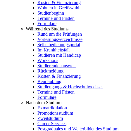
Kosten & Finanzierung
Wohnen in Greifswald
Studienbeginn
Termine und Fristen
Formulare
Während des Studiums
Rund um die Prüfungen
Vorlesungsverzeichnisse
Selbstbedienungsportal
Im Krankheitsfall
Studieren mit Handicap
Workshops
Studierendenausweis
Rückmeldung
Kosten & Finanzierung
Beurlaubung
Studiengang- & Hochschulwechsel
Termine und Fristen
Formulare
Nach dem Studium
Exmatrikulation
Promotionsstudium
Zweitstudium
Career Services
Postgraduales und Weiterbildendes Studium