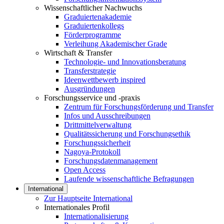
Wissenschaftlicher Nachwuchs
Graduiertenakademie
Graduiertenkollegs
Förderprogramme
Verleihung Akademischer Grade
Wirtschaft & Transfer
Technologie- und Innovationsberatung
Transferstrategie
Ideenwettbewerb inspired
Ausgründungen
Forschungsservice und -praxis
Zentrum für Forschungsförderung und Transfer
Infos und Ausschreibungen
Drittmittelverwaltung
Qualitätssicherung und Forschungsethik
Forschungssicherheit
Nagoya-Protokoll
Forschungsdatenmanagement
Open Access
Laufende wissenschaftliche Befragungen
International
Zur Hauptseite International
Internationales Profil
Internationalisierung