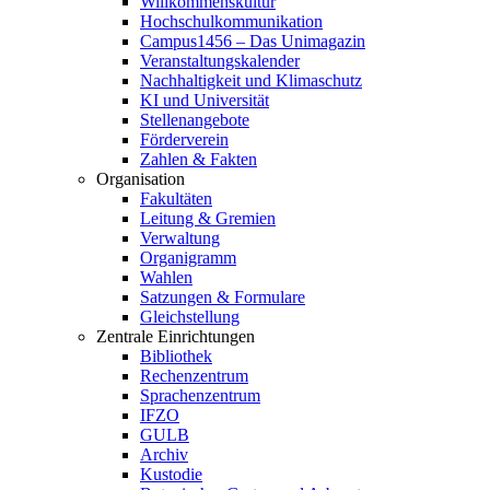
Willkommenskultur
Hochschulkommunikation
Campus1456 – Das Unimagazin
Veranstaltungskalender
Nachhaltigkeit und Klimaschutz
KI und Universität
Stellenangebote
Förderverein
Zahlen & Fakten
Organisation
Fakultäten
Leitung & Gremien
Verwaltung
Organigramm
Wahlen
Satzungen & Formulare
Gleichstellung
Zentrale Einrichtungen
Bibliothek
Rechenzentrum
Sprachenzentrum
IFZO
GULB
Archiv
Kustodie