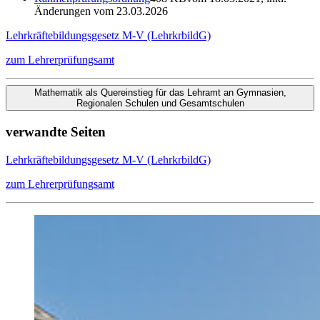
Änderungen vom 23.03.2026
Lehrkräftebildungsgesetz M-V (LehrkrbildG)
zum Lehrerprüfungsamt
Mathematik als Quereinstieg für das Lehramt an Gymnasien,
Regionalen Schulen und Gesamtschulen
Prüfungs- und Studienordnung
575 KB
vom 27.05.2026
verwandte Seiten
Zentrales Prüfungsamt
Lehrkräftebildungsgesetz M-V (LehrkrbildG)
zum Lehrerprüfungsamt
Bärbel Hannöver
Raum 2.04
Telefon +49 3834 420 1299
baerbel.hannoever
@uni-greifswald
.de
Fachstudienberatung
Vorsitz Prüfungsausschuss