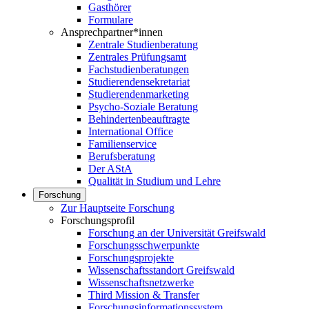
Gasthörer
Formulare
Ansprechpartner*innen
Zentrale Studienberatung
Zentrales Prüfungsamt
Fachstudienberatungen
Studierendensekretariat
Studierendenmarketing
Psycho-Soziale Beratung
Behindertenbeauftragte
International Office
Familienservice
Berufsberatung
Der AStA
Qualität in Studium und Lehre
Forschung
Zur Hauptseite Forschung
Forschungsprofil
Forschung an der Universität Greifswald
Forschungsschwerpunkte
Forschungsprojekte
Wissenschaftsstandort Greifswald
Wissenschaftsnetzwerke
Third Mission & Transfer
Forschungsinformationssystem