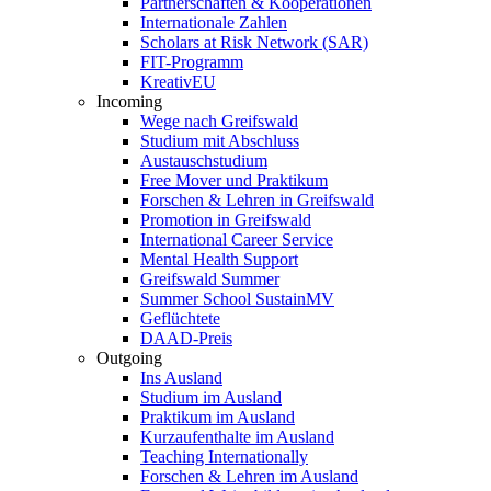
Partnerschaften & Kooperationen
Internationale Zahlen
Scholars at Risk Network (SAR)
FIT-Programm
KreativEU
Incoming
Wege nach Greifswald
Studium mit Abschluss
Austauschstudium
Free Mover und Praktikum
Forschen & Lehren in Greifswald
Promotion in Greifswald
International Career Service
Mental Health Support
Greifswald Summer
Summer School SustainMV
Geflüchtete
DAAD-Preis
Outgoing
Ins Ausland
Studium im Ausland
Praktikum im Ausland
Kurzaufenthalte im Ausland
Teaching Internationally
Forschen & Lehren im Ausland