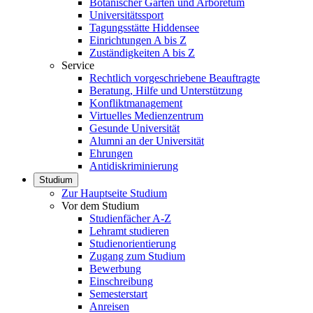
Botanischer Garten und Arboretum
Universitätssport
Tagungsstätte Hiddensee
Einrichtungen A bis Z
Zuständigkeiten A bis Z
Service
Rechtlich vorgeschriebene Beauftragte
Beratung, Hilfe und Unterstützung
Konfliktmanagement
Virtuelles Medienzentrum
Gesunde Universität
Alumni an der Universität
Ehrungen
Antidiskriminierung
Studium
Zur Hauptseite Studium
Vor dem Studium
Studienfächer A-Z
Lehramt studieren
Studienorientierung
Zugang zum Studium
Bewerbung
Einschreibung
Semesterstart
Anreisen