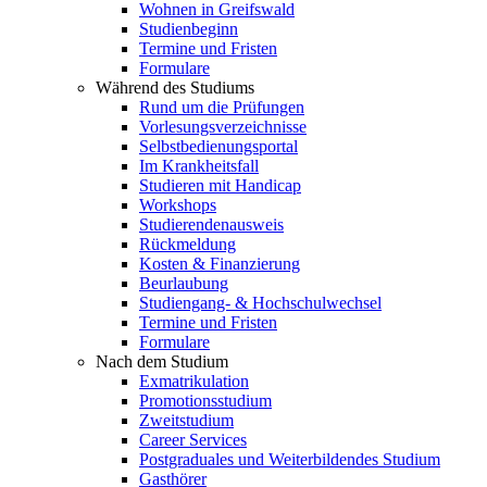
Wohnen in Greifswald
Studienbeginn
Termine und Fristen
Formulare
Während des Studiums
Rund um die Prüfungen
Vorlesungsverzeichnisse
Selbstbedienungsportal
Im Krankheitsfall
Studieren mit Handicap
Workshops
Studierendenausweis
Rückmeldung
Kosten & Finanzierung
Beurlaubung
Studiengang- & Hochschulwechsel
Termine und Fristen
Formulare
Nach dem Studium
Exmatrikulation
Promotionsstudium
Zweitstudium
Career Services
Postgraduales und Weiterbildendes Studium
Gasthörer