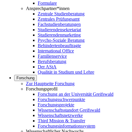
Formulare
Ansprechpartner*innen
Zentrale Studienberatung
Zentrales Prüfungsamt
Fachstudienberatungen
Studierendensekretariat
Studierendenmarketing
Psycho-Soziale Beratung
Behindertenbeauftragte
International Office
Familienservice
Berufsberatung
Der AStA
Qualität in Studium und Lehre
Forschung
Zur Hauptseite Forschung
Forschungsprofil
Forschung an der Universität Greifswald
Forschungsschwerpunkte
Forschungsprojekte
Wissenschaftsstandort Greifswald
Wissenschaftsnetzwerke
Third Mission & Transfer
Forschungsinformationssystem
Wissenschaftlicher Nachwuchs