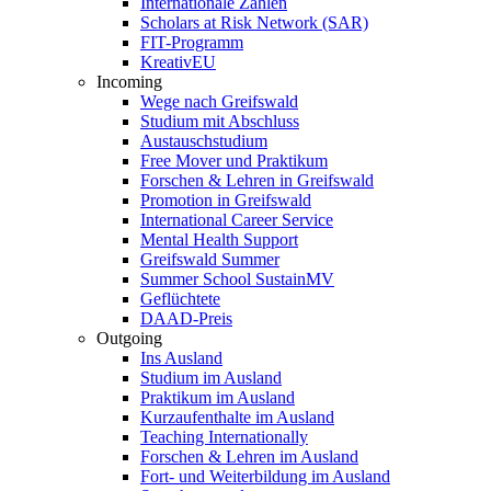
Internationale Zahlen
Scholars at Risk Network (SAR)
FIT-Programm
KreativEU
Incoming
Wege nach Greifswald
Studium mit Abschluss
Austauschstudium
Free Mover und Praktikum
Forschen & Lehren in Greifswald
Promotion in Greifswald
International Career Service
Mental Health Support
Greifswald Summer
Summer School SustainMV
Geflüchtete
DAAD-Preis
Outgoing
Ins Ausland
Studium im Ausland
Praktikum im Ausland
Kurzaufenthalte im Ausland
Teaching Internationally
Forschen & Lehren im Ausland
Fort- und Weiterbildung im Ausland