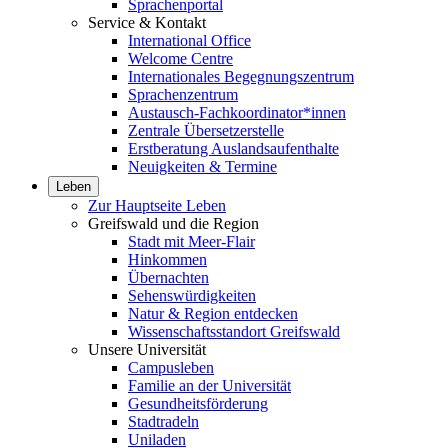
Sprachenportal
Service & Kontakt
International Office
Welcome Centre
Internationales Begegnungszentrum
Sprachenzentrum
Austausch-Fachkoordinator*innen
Zentrale Übersetzerstelle
Erstberatung Auslandsaufenthalte
Neuigkeiten & Termine
Leben
Zur Hauptseite Leben
Greifswald und die Region
Stadt mit Meer-Flair
Hinkommen
Übernachten
Sehenswürdigkeiten
Natur & Region entdecken
Wissenschaftsstandort Greifswald
Unsere Universität
Campusleben
Familie an der Universität
Gesundheitsförderung
Stadtradeln
Uniladen