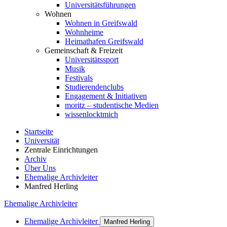
Universitätsführungen
Wohnen
Wohnen in Greifswald
Wohnheime
Heimathafen Greifswald
Gemeinschaft & Freizeit
Universitätssport
Musik
Festivals
Studierendenclubs
Engagement & Initiativen
moritz – studentische Medien
wissenlocktmich
Startseite
Universität
Zentrale Einrichtungen
Archiv
Über Uns
Ehemalige Archivleiter
Manfred Herling
Ehemalige Archivleiter
Ehemalige Archivleiter
Manfred Herling