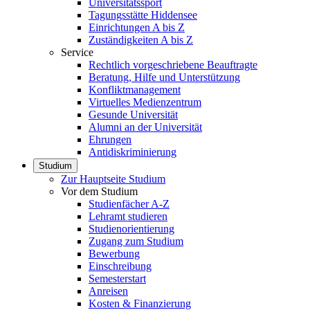
Universitätssport
Tagungsstätte Hiddensee
Einrichtungen A bis Z
Zuständigkeiten A bis Z
Service
Rechtlich vorgeschriebene Beauftragte
Beratung, Hilfe und Unterstützung
Konfliktmanagement
Virtuelles Medienzentrum
Gesunde Universität
Alumni an der Universität
Ehrungen
Antidiskriminierung
Studium
Zur Hauptseite Studium
Vor dem Studium
Studienfächer A-Z
Lehramt studieren
Studienorientierung
Zugang zum Studium
Bewerbung
Einschreibung
Semesterstart
Anreisen
Kosten & Finanzierung