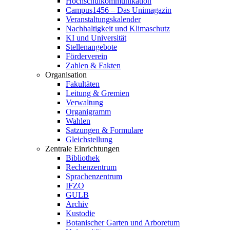
Hochschulkommunikation
Campus1456 – Das Unimagazin
Veranstaltungskalender
Nachhaltigkeit und Klimaschutz
KI und Universität
Stellenangebote
Förderverein
Zahlen & Fakten
Organisation
Fakultäten
Leitung & Gremien
Verwaltung
Organigramm
Wahlen
Satzungen & Formulare
Gleichstellung
Zentrale Einrichtungen
Bibliothek
Rechenzentrum
Sprachenzentrum
IFZO
GULB
Archiv
Kustodie
Botanischer Garten und Arboretum