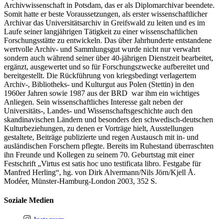
Archivwissenschaft in Potsdam, das er als Diplomarchivar beendete.
Somit hatte er beste Voraussetzungen, als erster wissenschaftlicher
Archivar das Universitätsarchiv in Greifswald zu leiten und es im
Laufe seiner langjährigen Tätigkeit zu einer wissenschaftlichen
Forschungsstätte zu entwickeln. Das über Jahrhunderte entstandene
wertvolle Archiv- und Sammlungsgut wurde nicht nur verwahrt
sondern auch während seiner über 40-jährigen Dienstzeit bearbeitet,
ergänzt, ausgewertet und so für Forschungszwecke aufbereitet und
bereitgestellt. Die Rückführung von kriegsbedingt verlagertem
Archiv-, Bibliotheks- und Kulturgut aus Polen (Stettin) in den
1960er Jahren sowie 1987 aus der BRD war ihm ein wichtiges
Anliegen. Sein wissenschaftliches Interesse galt neben der
Universitäts-, Landes- und Wissenschaftsgeschichte auch den
skandinavischen Ländern und besonders den schwedisch-deutschen
Kulturbeziehungen, zu denen er Vorträge hielt, Ausstellungen
gestaltete, Beiträge publizierte und regen Austausch mit in- und
ausländischen Forschern pflegte. Bereits im Ruhestand überraschten
ihn Freunde und Kollegen zu seinem 70. Geburtstag mit einer
Festschrift „Virtus est satis hoc uno testificata libro. Festgabe für
Manfred Herling“, hg. von Dirk Alvermann/Nils Jörn/Kjell Å.
Modéer, Münster-Hamburg-London 2003, 352 S.
Soziale Medien