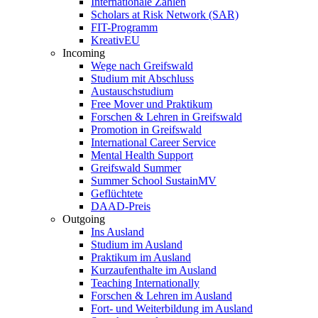
Internationale Zahlen
Scholars at Risk Network (SAR)
FIT-Programm
KreativEU
Incoming
Wege nach Greifswald
Studium mit Abschluss
Austauschstudium
Free Mover und Praktikum
Forschen & Lehren in Greifswald
Promotion in Greifswald
International Career Service
Mental Health Support
Greifswald Summer
Summer School SustainMV
Geflüchtete
DAAD-Preis
Outgoing
Ins Ausland
Studium im Ausland
Praktikum im Ausland
Kurzaufenthalte im Ausland
Teaching Internationally
Forschen & Lehren im Ausland
Fort- und Weiterbildung im Ausland