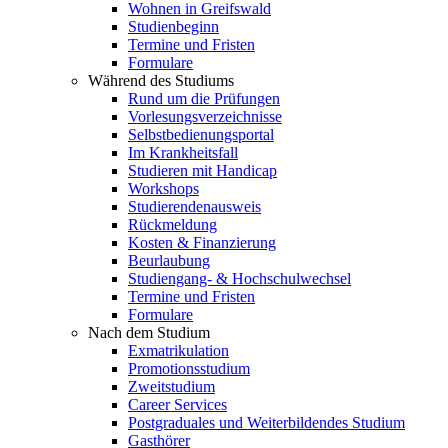
Wohnen in Greifswald
Studienbeginn
Termine und Fristen
Formulare
Während des Studiums
Rund um die Prüfungen
Vorlesungsverzeichnisse
Selbstbedienungsportal
Im Krankheitsfall
Studieren mit Handicap
Workshops
Studierendenausweis
Rückmeldung
Kosten & Finanzierung
Beurlaubung
Studiengang- & Hochschulwechsel
Termine und Fristen
Formulare
Nach dem Studium
Exmatrikulation
Promotionsstudium
Zweitstudium
Career Services
Postgraduales und Weiterbildendes Studium
Gasthörer