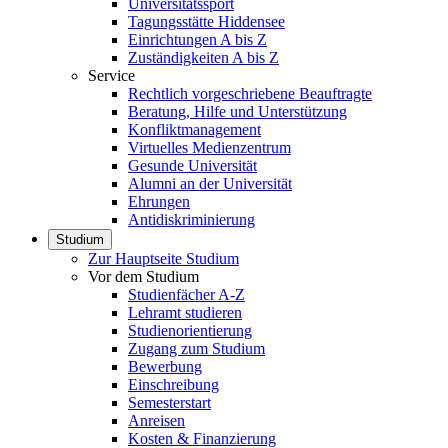
Universitätssport
Tagungsstätte Hiddensee
Einrichtungen A bis Z
Zuständigkeiten A bis Z
Service
Rechtlich vorgeschriebene Beauftragte
Beratung, Hilfe und Unterstützung
Konfliktmanagement
Virtuelles Medienzentrum
Gesunde Universität
Alumni an der Universität
Ehrungen
Antidiskriminierung
Studium
Zur Hauptseite Studium
Vor dem Studium
Studienfächer A-Z
Lehramt studieren
Studienorientierung
Zugang zum Studium
Bewerbung
Einschreibung
Semesterstart
Anreisen
Kosten & Finanzierung