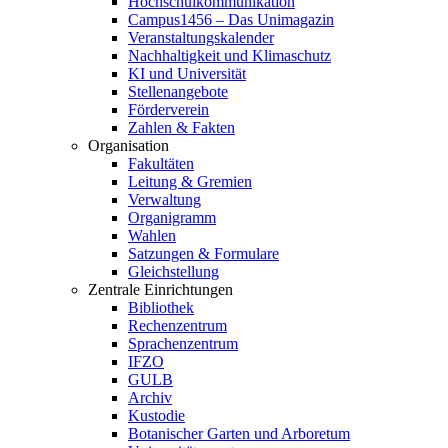
Hochschulkommunikation
Campus1456 – Das Unimagazin
Veranstaltungskalender
Nachhaltigkeit und Klimaschutz
KI und Universität
Stellenangebote
Förderverein
Zahlen & Fakten
Organisation
Fakultäten
Leitung & Gremien
Verwaltung
Organigramm
Wahlen
Satzungen & Formulare
Gleichstellung
Zentrale Einrichtungen
Bibliothek
Rechenzentrum
Sprachenzentrum
IFZO
GULB
Archiv
Kustodie
Botanischer Garten und Arboretum