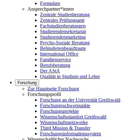
Formulare
Ansprechpartner*innen
Zentrale Studienberatung
Zentrales Prüfungsamt
Fachstudienberatungen
Studierendensekretariat
Studierendenmarketing
Psycho-Soziale Beratung
Behindertenbeauftragte
International Office
Familienservice
Berufsberatung
Der AStA
Qualität in Studium und Lehre
Forschung
Zur Hauptseite Forschung
Forschungsprofil
Forschung an der Universität Greifswald
Forschungsschwerpunkte
Forschungsprojekte
Wissenschaftsstandort Greifswald
Wissenschaftsnetzwerke
Third Mission & Transfer
Forschungsinformationssystem
Wissenschaftlicher Nachwuchs