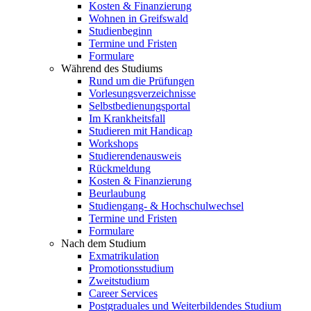
Kosten & Finanzierung
Wohnen in Greifswald
Studienbeginn
Termine und Fristen
Formulare
Während des Studiums
Rund um die Prüfungen
Vorlesungsverzeichnisse
Selbstbedienungsportal
Im Krankheitsfall
Studieren mit Handicap
Workshops
Studierendenausweis
Rückmeldung
Kosten & Finanzierung
Beurlaubung
Studiengang- & Hochschulwechsel
Termine und Fristen
Formulare
Nach dem Studium
Exmatrikulation
Promotionsstudium
Zweitstudium
Career Services
Postgraduales und Weiterbildendes Studium