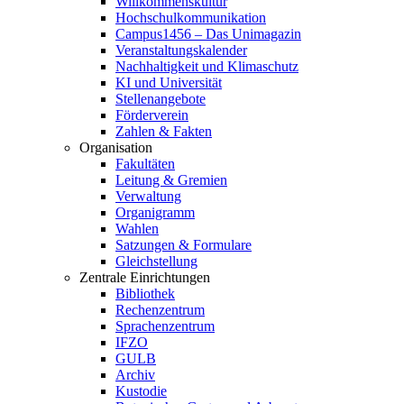
Willkommenskultur
Hochschulkommunikation
Campus1456 – Das Unimagazin
Veranstaltungskalender
Nachhaltigkeit und Klimaschutz
KI und Universität
Stellenangebote
Förderverein
Zahlen & Fakten
Organisation
Fakultäten
Leitung & Gremien
Verwaltung
Organigramm
Wahlen
Satzungen & Formulare
Gleichstellung
Zentrale Einrichtungen
Bibliothek
Rechenzentrum
Sprachenzentrum
IFZO
GULB
Archiv
Kustodie