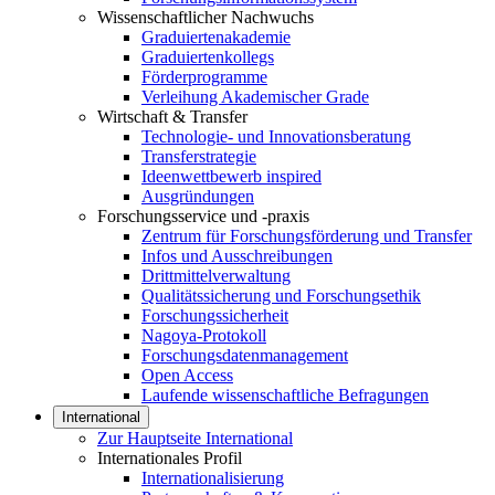
Wissenschaftlicher Nachwuchs
Graduiertenakademie
Graduiertenkollegs
Förderprogramme
Verleihung Akademischer Grade
Wirtschaft & Transfer
Technologie- und Innovationsberatung
Transferstrategie
Ideenwettbewerb inspired
Ausgründungen
Forschungsservice und -praxis
Zentrum für Forschungsförderung und Transfer
Infos und Ausschreibungen
Drittmittelverwaltung
Qualitätssicherung und Forschungsethik
Forschungssicherheit
Nagoya-Protokoll
Forschungsdatenmanagement
Open Access
Laufende wissenschaftliche Befragungen
International
Zur Hauptseite International
Internationales Profil
Internationalisierung