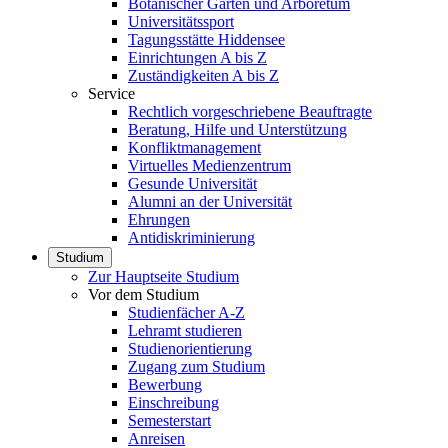
Botanischer Garten und Arboretum
Universitätssport
Tagungsstätte Hiddensee
Einrichtungen A bis Z
Zuständigkeiten A bis Z
Service
Rechtlich vorgeschriebene Beauftragte
Beratung, Hilfe und Unterstützung
Konfliktmanagement
Virtuelles Medienzentrum
Gesunde Universität
Alumni an der Universität
Ehrungen
Antidiskriminierung
Studium
Zur Hauptseite Studium
Vor dem Studium
Studienfächer A-Z
Lehramt studieren
Studienorientierung
Zugang zum Studium
Bewerbung
Einschreibung
Semesterstart
Anreisen