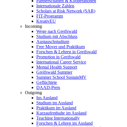
Partnerschaften & Kooperationen
Internationale Zahlen
Scholars at Risk Network (SAR)
FIT-Programm
KreativEU
Incoming
Wege nach Greifswald
Studium mit Abschluss
Austauschstudium
Free Mover und Praktikum
Forschen & Lehren in Greifswald
Promotion in Greifswald
International Career Service
Mental Health Support
Greifswald Summer
Summer School SustainMV
Geflüchtete
DAAD-Preis
Outgoing
Ins Ausland
Studium im Ausland
Praktikum im Ausland
Kurzaufenthalte im Ausland
Teaching Internationally
Forschen & Lehren im Ausland