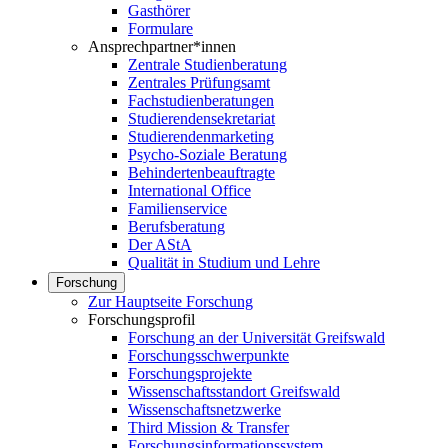
Gasthörer
Formulare
Ansprechpartner*innen
Zentrale Studienberatung
Zentrales Prüfungsamt
Fachstudienberatungen
Studierendensekretariat
Studierendenmarketing
Psycho-Soziale Beratung
Behindertenbeauftragte
International Office
Familienservice
Berufsberatung
Der AStA
Qualität in Studium und Lehre
Forschung
Zur Hauptseite Forschung
Forschungsprofil
Forschung an der Universität Greifswald
Forschungsschwerpunkte
Forschungsprojekte
Wissenschaftsstandort Greifswald
Wissenschaftsnetzwerke
Third Mission & Transfer
Forschungsinformationssystem