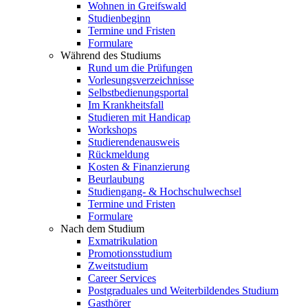
Wohnen in Greifswald
Studienbeginn
Termine und Fristen
Formulare
Während des Studiums
Rund um die Prüfungen
Vorlesungsverzeichnisse
Selbstbedienungsportal
Im Krankheitsfall
Studieren mit Handicap
Workshops
Studierendenausweis
Rückmeldung
Kosten & Finanzierung
Beurlaubung
Studiengang- & Hochschulwechsel
Termine und Fristen
Formulare
Nach dem Studium
Exmatrikulation
Promotionsstudium
Zweitstudium
Career Services
Postgraduales und Weiterbildendes Studium
Gasthörer