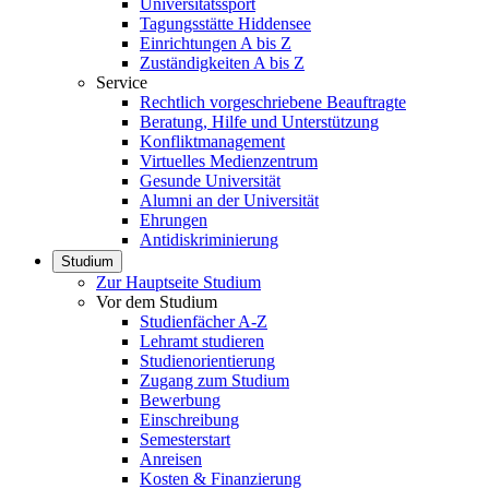
Universitätssport
Tagungsstätte Hiddensee
Einrichtungen A bis Z
Zuständigkeiten A bis Z
Service
Rechtlich vorgeschriebene Beauftragte
Beratung, Hilfe und Unterstützung
Konfliktmanagement
Virtuelles Medienzentrum
Gesunde Universität
Alumni an der Universität
Ehrungen
Antidiskriminierung
Studium
Zur Hauptseite Studium
Vor dem Studium
Studienfächer A-Z
Lehramt studieren
Studienorientierung
Zugang zum Studium
Bewerbung
Einschreibung
Semesterstart
Anreisen
Kosten & Finanzierung