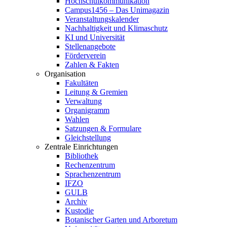
Hochschulkommunikation
Campus1456 – Das Unimagazin
Veranstaltungskalender
Nachhaltigkeit und Klimaschutz
KI und Universität
Stellenangebote
Förderverein
Zahlen & Fakten
Organisation
Fakultäten
Leitung & Gremien
Verwaltung
Organigramm
Wahlen
Satzungen & Formulare
Gleichstellung
Zentrale Einrichtungen
Bibliothek
Rechenzentrum
Sprachenzentrum
IFZO
GULB
Archiv
Kustodie
Botanischer Garten und Arboretum