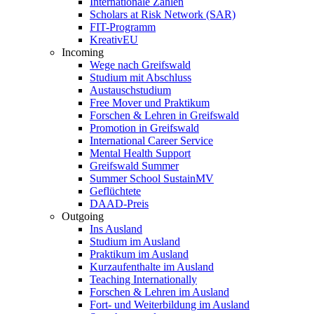
Internationale Zahlen
Scholars at Risk Network (SAR)
FIT-Programm
KreativEU
Incoming
Wege nach Greifswald
Studium mit Abschluss
Austauschstudium
Free Mover und Praktikum
Forschen & Lehren in Greifswald
Promotion in Greifswald
International Career Service
Mental Health Support
Greifswald Summer
Summer School SustainMV
Geflüchtete
DAAD-Preis
Outgoing
Ins Ausland
Studium im Ausland
Praktikum im Ausland
Kurzaufenthalte im Ausland
Teaching Internationally
Forschen & Lehren im Ausland
Fort- und Weiterbildung im Ausland