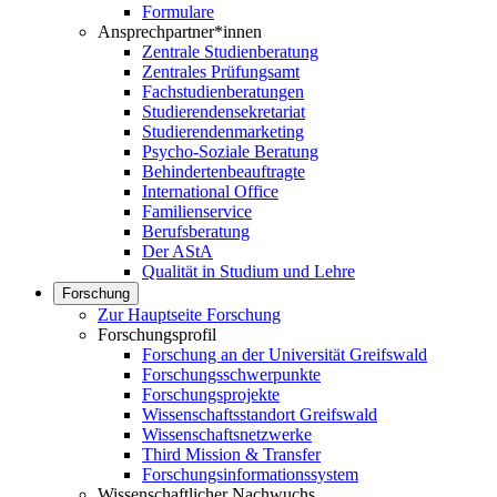
Formulare
Ansprechpartner*innen
Zentrale Studienberatung
Zentrales Prüfungsamt
Fachstudienberatungen
Studierendensekretariat
Studierendenmarketing
Psycho-Soziale Beratung
Behindertenbeauftragte
International Office
Familienservice
Berufsberatung
Der AStA
Qualität in Studium und Lehre
Forschung
Zur Hauptseite Forschung
Forschungsprofil
Forschung an der Universität Greifswald
Forschungsschwerpunkte
Forschungsprojekte
Wissenschaftsstandort Greifswald
Wissenschaftsnetzwerke
Third Mission & Transfer
Forschungsinformationssystem
Wissenschaftlicher Nachwuchs