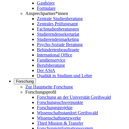
Gasthörer
Formulare
Ansprechpartner*innen
Zentrale Studienberatung
Zentrales Prüfungsamt
Fachstudienberatungen
Studierendensekretariat
Studierendenmarketing
Psycho-Soziale Beratung
Behindertenbeauftragte
International Office
Familienservice
Berufsberatung
Der AStA
Qualität in Studium und Lehre
Forschung
Zur Hauptseite Forschung
Forschungsprofil
Forschung an der Universität Greifswald
Forschungsschwerpunkte
Forschungsprojekte
Wissenschaftsstandort Greifswald
Wissenschaftsnetzwerke
Third Mission & Transfer
Forschungsinformationssystem