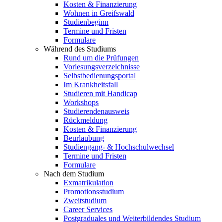
Kosten & Finanzierung
Wohnen in Greifswald
Studienbeginn
Termine und Fristen
Formulare
Während des Studiums
Rund um die Prüfungen
Vorlesungsverzeichnisse
Selbstbedienungsportal
Im Krankheitsfall
Studieren mit Handicap
Workshops
Studierendenausweis
Rückmeldung
Kosten & Finanzierung
Beurlaubung
Studiengang- & Hochschulwechsel
Termine und Fristen
Formulare
Nach dem Studium
Exmatrikulation
Promotionsstudium
Zweitstudium
Career Services
Postgraduales und Weiterbildendes Studium