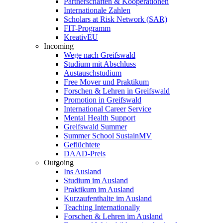
Partnerschaften & Kooperationen
Internationale Zahlen
Scholars at Risk Network (SAR)
FIT-Programm
KreativEU
Incoming
Wege nach Greifswald
Studium mit Abschluss
Austauschstudium
Free Mover und Praktikum
Forschen & Lehren in Greifswald
Promotion in Greifswald
International Career Service
Mental Health Support
Greifswald Summer
Summer School SustainMV
Geflüchtete
DAAD-Preis
Outgoing
Ins Ausland
Studium im Ausland
Praktikum im Ausland
Kurzaufenthalte im Ausland
Teaching Internationally
Forschen & Lehren im Ausland