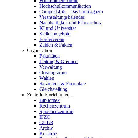
Willkommenskultur
Hochschulkommunikation
Campus1456 – Das Unimagazin
Veranstaltungskalender
Nachhaltigkeit und Klimaschutz
KI und Universität
Stellenangebote
Förderverein
Zahlen & Fakten
Organisation
Fakultäten
Leitung & Gremien
Verwaltung
Organigramm
Wahlen
Satzungen & Formulare
Gleichstellung
Zentrale Einrichtungen
Bibliothek
Rechenzentrum
Sprachenzentrum
IFZO
GULB
Archiv
Kustodie