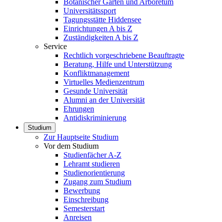
Botanischer Garten und Arboretum
Universitätssport
Tagungsstätte Hiddensee
Einrichtungen A bis Z
Zuständigkeiten A bis Z
Service
Rechtlich vorgeschriebene Beauftragte
Beratung, Hilfe und Unterstützung
Konfliktmanagement
Virtuelles Medienzentrum
Gesunde Universität
Alumni an der Universität
Ehrungen
Antidiskriminierung
Studium
Zur Hauptseite Studium
Vor dem Studium
Studienfächer A-Z
Lehramt studieren
Studienorientierung
Zugang zum Studium
Bewerbung
Einschreibung
Semesterstart
Anreisen