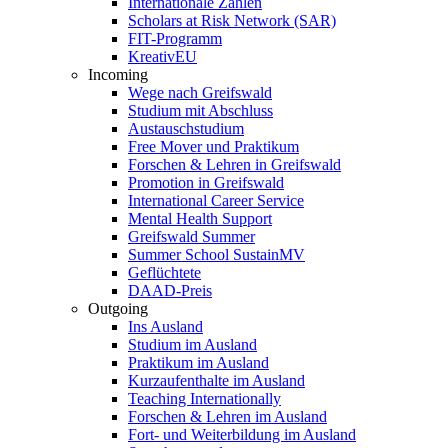
Internationale Zahlen
Scholars at Risk Network (SAR)
FIT-Programm
KreativEU
Incoming
Wege nach Greifswald
Studium mit Abschluss
Austauschstudium
Free Mover und Praktikum
Forschen & Lehren in Greifswald
Promotion in Greifswald
International Career Service
Mental Health Support
Greifswald Summer
Summer School SustainMV
Geflüchtete
DAAD-Preis
Outgoing
Ins Ausland
Studium im Ausland
Praktikum im Ausland
Kurzaufenthalte im Ausland
Teaching Internationally
Forschen & Lehren im Ausland
Fort- und Weiterbildung im Ausland