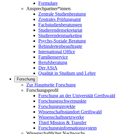
Formulare
Ansprechpartner*innen
Zentrale Studienberatung
Zentrales Prüfungsamt
Fachstudienberatungen
Studierendensekretariat
Studierendenmarketing
Psycho-Soziale Beratung
Behindertenbeauftragte
International Office
Familienservice
Berufsberatung
Der AStA
Qualität in Studium und Lehre
Forschung
Zur Hauptseite Forschung
Forschungsprofil
Forschung an der Universität Greifswald
Forschungsschwerpunkte
Forschungsprojekte
Wissenschaftsstandort Greifswald
Wissenschaftsnetzwerke
Third Mission & Transfer
Forschungsinformationssystem
Wissenschaftlicher Nachwuchs