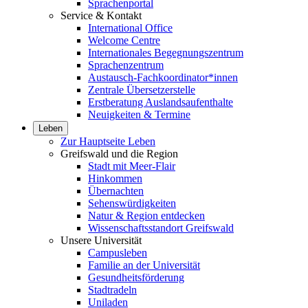
Sprachenportal
Service & Kontakt
International Office
Welcome Centre
Internationales Begegnungszentrum
Sprachenzentrum
Austausch-Fachkoordinator*innen
Zentrale Übersetzerstelle
Erstberatung Auslandsaufenthalte
Neuigkeiten & Termine
Leben
Zur Hauptseite Leben
Greifswald und die Region
Stadt mit Meer-Flair
Hinkommen
Übernachten
Sehenswürdigkeiten
Natur & Region entdecken
Wissenschaftsstandort Greifswald
Unsere Universität
Campusleben
Familie an der Universität
Gesundheitsförderung
Stadtradeln
Uniladen