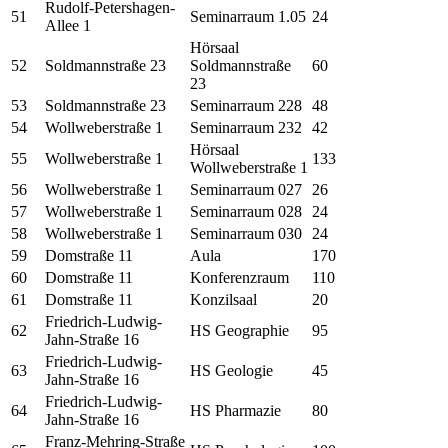
Rudolf-Petershagen-
51
Seminarraum 1.05
24
Allee 1
Hörsaal
52
Soldmannstraße 23
Soldmannstraße
60
23
53
Soldmannstraße 23
Seminarraum 228
48
54
Wollweberstraße 1
Seminarraum 232
42
Hörsaal
55
Wollweberstraße 1
133
Wollweberstraße 1
56
Wollweberstraße 1
Seminarraum 027
26
57
Wollweberstraße 1
Seminarraum 028
24
58
Wollweberstraße 1
Seminarraum 030
24
59
Domstraße 11
Aula
170
60
Domstraße 11
Konferenzraum
110
61
Domstraße 11
Konzilsaal
20
Friedrich-Ludwig-
62
HS Geographie
95
Jahn-Straße 16
Friedrich-Ludwig-
63
HS Geologie
45
Jahn-Straße 16
Friedrich-Ludwig-
64
HS Pharmazie
80
Jahn-Straße 16
Franz-Mehring-Straße