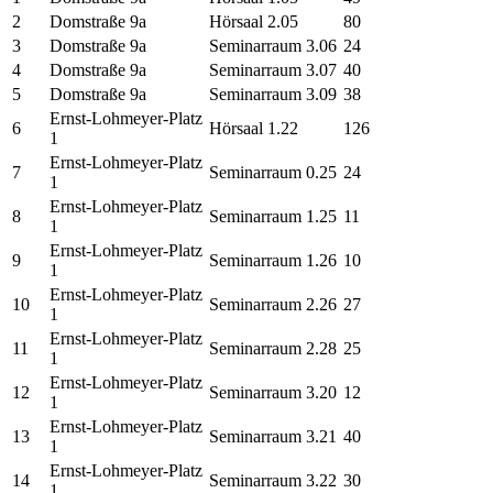
2
Domstraße 9a
Hörsaal 2.05
80
3
Domstraße 9a
Seminarraum 3.06
24
4
Domstraße 9a
Seminarraum 3.07
40
5
Domstraße 9a
Seminarraum 3.09
38
Ernst-Lohmeyer-Platz
6
Hörsaal 1.22
126
1
Ernst-Lohmeyer-Platz
7
Seminarraum 0.25
24
1
Ernst-Lohmeyer-Platz
8
Seminarraum 1.25
11
1
Ernst-Lohmeyer-Platz
9
Seminarraum 1.26
10
1
Ernst-Lohmeyer-Platz
10
Seminarraum 2.26
27
1
Ernst-Lohmeyer-Platz
11
Seminarraum 2.28
25
1
Ernst-Lohmeyer-Platz
12
Seminarraum 3.20
12
1
Ernst-Lohmeyer-Platz
13
Seminarraum 3.21
40
1
Ernst-Lohmeyer-Platz
14
Seminarraum 3.22
30
1