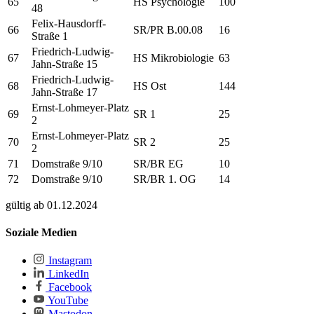
65
HS Psychologie
100
48
Felix-Hausdorff-
66
SR/PR B.00.08
16
Straße 1
Friedrich-Ludwig-
67
HS Mikrobiologie
63
Jahn-Straße 15
Friedrich-Ludwig-
68
HS Ost
144
Jahn-Straße 17
Ernst-Lohmeyer-Platz
69
SR 1
25
2
Ernst-Lohmeyer-Platz
70
SR 2
25
2
71
Domstraße 9/10
SR/BR EG
10
72
Domstraße 9/10
SR/BR 1. OG
14
gültig ab 01.12.2024
Soziale Medien
Instagram
LinkedIn
Facebook
YouTube
Mastodon