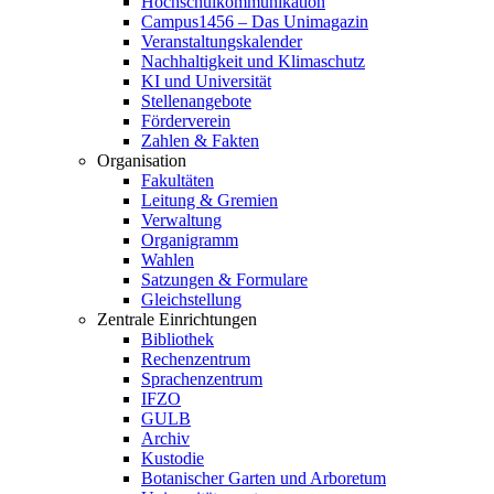
Hochschulkommunikation
Campus1456 – Das Unimagazin
Veranstaltungskalender
Nachhaltigkeit und Klimaschutz
KI und Universität
Stellenangebote
Förderverein
Zahlen & Fakten
Organisation
Fakultäten
Leitung & Gremien
Verwaltung
Organigramm
Wahlen
Satzungen & Formulare
Gleichstellung
Zentrale Einrichtungen
Bibliothek
Rechenzentrum
Sprachenzentrum
IFZO
GULB
Archiv
Kustodie
Botanischer Garten und Arboretum