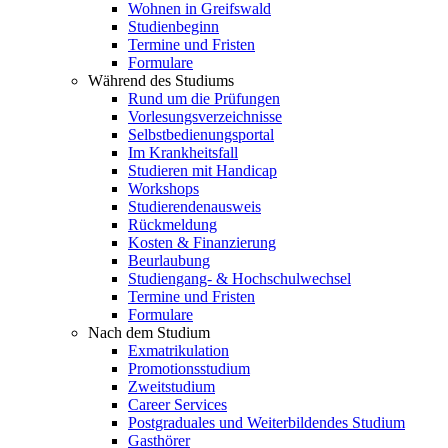
Wohnen in Greifswald
Studienbeginn
Termine und Fristen
Formulare
Während des Studiums
Rund um die Prüfungen
Vorlesungsverzeichnisse
Selbstbedienungsportal
Im Krankheitsfall
Studieren mit Handicap
Workshops
Studierendenausweis
Rückmeldung
Kosten & Finanzierung
Beurlaubung
Studiengang- & Hochschulwechsel
Termine und Fristen
Formulare
Nach dem Studium
Exmatrikulation
Promotionsstudium
Zweitstudium
Career Services
Postgraduales und Weiterbildendes Studium
Gasthörer