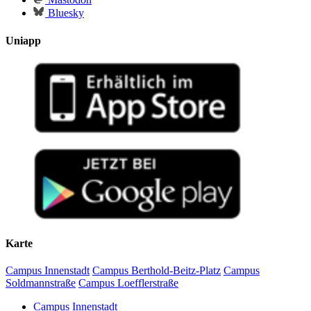
Bluesky
Uniapp
Karte
Campus Innenstadt
Campus Berthold-Beitz-Platz
Campus
Soldmannstraße
Campus Loefflerstraße
Campus Innenstadt