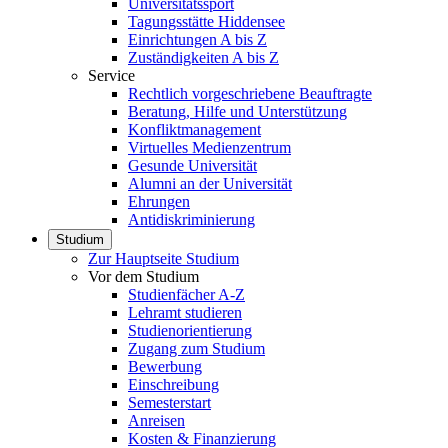
Universitätssport
Tagungsstätte Hiddensee
Einrichtungen A bis Z
Zuständigkeiten A bis Z
Service
Rechtlich vorgeschriebene Beauftragte
Beratung, Hilfe und Unterstützung
Konfliktmanagement
Virtuelles Medienzentrum
Gesunde Universität
Alumni an der Universität
Ehrungen
Antidiskriminierung
Studium
Zur Hauptseite Studium
Vor dem Studium
Studienfächer A-Z
Lehramt studieren
Studienorientierung
Zugang zum Studium
Bewerbung
Einschreibung
Semesterstart
Anreisen
Kosten & Finanzierung