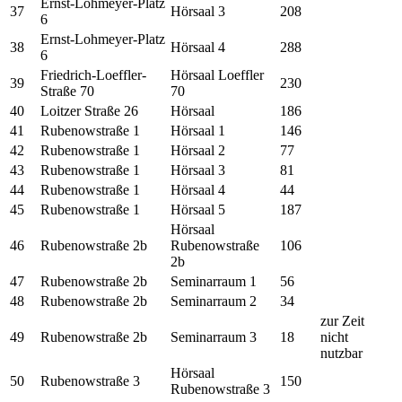
Ernst-Lohmeyer-Platz
37
Hörsaal 3
208
6
Ernst-Lohmeyer-Platz
38
Hörsaal 4
288
6
Friedrich-Loeffler-
Hörsaal Loeffler
39
230
Straße 70
70
40
Loitzer Straße 26
Hörsaal
186
41
Rubenowstraße 1
Hörsaal 1
146
42
Rubenowstraße 1
Hörsaal 2
77
43
Rubenowstraße 1
Hörsaal 3
81
44
Rubenowstraße 1
Hörsaal 4
44
45
Rubenowstraße 1
Hörsaal 5
187
Hörsaal
46
Rubenowstraße 2b
Rubenowstraße
106
2b
47
Rubenowstraße 2b
Seminarraum 1
56
48
Rubenowstraße 2b
Seminarraum 2
34
zur Zeit
49
Rubenowstraße 2b
Seminarraum 3
18
nicht
nutzbar
Hörsaal
50
Rubenowstraße 3
150
Rubenowstraße 3