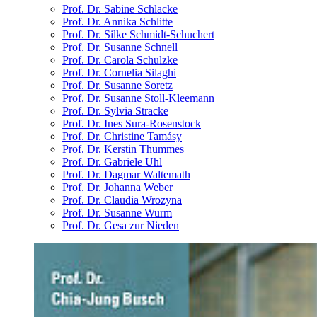
Prof. Dr. Sabine Schlacke
Prof. Dr. Annika Schlitte
Prof. Dr. Silke Schmidt-Schuchert
Prof. Dr. Susanne Schnell
Prof. Dr. Carola Schulzke
Prof. Dr. Cornelia Silaghi
Prof. Dr. Susanne Soretz
Prof. Dr. Susanne Stoll-Kleemann
Prof. Dr. Sylvia Stracke
Prof. Dr. Ines Sura-Rosenstock
Prof. Dr. Christine Tamásy
Prof. Dr. Kerstin Thummes
Prof. Dr. Gabriele Uhl
Prof. Dr. Dagmar Waltemath
Prof. Dr. Johanna Weber
Prof. Dr. Claudia Wrozyna
Prof. Dr. Susanne Wurm
Prof. Dr. Gesa zur Nieden