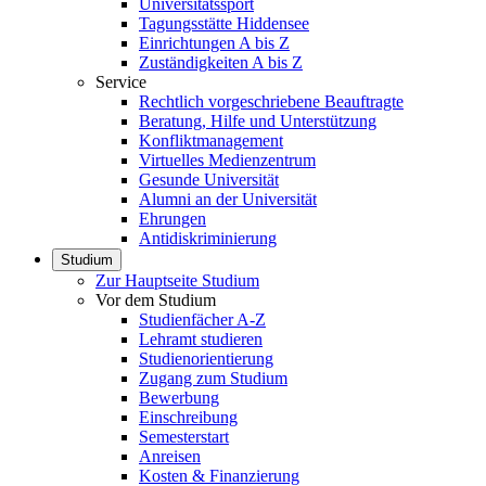
Universitätssport
Tagungsstätte Hiddensee
Einrichtungen A bis Z
Zuständigkeiten A bis Z
Service
Rechtlich vorgeschriebene Beauftragte
Beratung, Hilfe und Unterstützung
Konfliktmanagement
Virtuelles Medienzentrum
Gesunde Universität
Alumni an der Universität
Ehrungen
Antidiskriminierung
Studium
Zur Hauptseite Studium
Vor dem Studium
Studienfächer A-Z
Lehramt studieren
Studienorientierung
Zugang zum Studium
Bewerbung
Einschreibung
Semesterstart
Anreisen
Kosten & Finanzierung