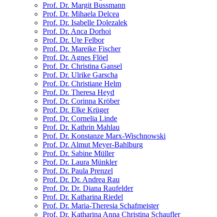
Prof. Dr. Margit Bussmann
Prof. Dr. Mihaela Delcea
Prof. Dr. Isabelle Dolezalek
Prof. Dr. Anca Dorhoi
Prof. Dr. Ute Felbor
Prof. Dr. Mareike Fischer
Prof. Dr. Agnes Flöel
Prof. Dr. Christina Gansel
Prof. Dr. Ulrike Garscha
Prof. Dr. Christiane Helm
Prof. Dr. Theresa Heyd
Prof. Dr. Corinna Kröber
Prof. Dr. Elke Krüger
Prof. Dr. Cornelia Linde
Prof. Dr. Kathrin Mahlau
Prof. Dr. Konstanze Marx-Wischnowski
Prof. Dr. Almut Meyer-Bahlburg
Prof. Dr. Sabine Müller
Prof. Dr. Laura Münkler
Prof. Dr. Paula Prenzel
Prof. Dr. Dr. Andrea Rau
Prof. Dr. Dr. Diana Raufelder
Prof. Dr. Katharina Riedel
Prof. Dr. Maria-Theresia Schafmeister
Prof. Dr. Katharina Anna Christina Schaufler