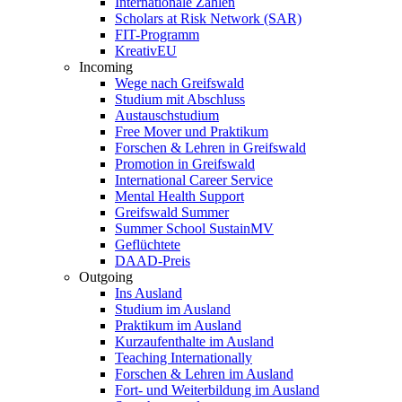
Internationale Zahlen
Scholars at Risk Network (SAR)
FIT-Programm
KreativEU
Incoming
Wege nach Greifswald
Studium mit Abschluss
Austauschstudium
Free Mover und Praktikum
Forschen & Lehren in Greifswald
Promotion in Greifswald
International Career Service
Mental Health Support
Greifswald Summer
Summer School SustainMV
Geflüchtete
DAAD-Preis
Outgoing
Ins Ausland
Studium im Ausland
Praktikum im Ausland
Kurzaufenthalte im Ausland
Teaching Internationally
Forschen & Lehren im Ausland
Fort- und Weiterbildung im Ausland