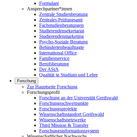
Formulare
Ansprechpartner*innen
Zentrale Studienberatung
Zentrales Prüfungsamt
Fachstudienberatungen
Studierendensekretariat
Studierendenmarketing
Psycho-Soziale Beratung
Behindertenbeauftragte
International Office
Familienservice
Berufsberatung
Der AStA
Qualität in Studium und Lehre
Forschung
Zur Hauptseite Forschung
Forschungsprofil
Forschung an der Universität Greifswald
Forschungsschwerpunkte
Forschungsprojekte
Wissenschaftsstandort Greifswald
Wissenschaftsnetzwerke
Third Mission & Transfer
Forschungsinformationssystem
Wissenschaftlicher Nachwuchs