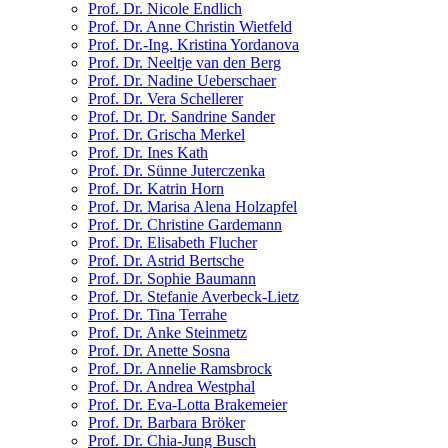
Prof. Dr. Nicole Endlich
Prof. Dr. Anne Christin Wietfeld
Prof. Dr.-Ing. Kristina Yordanova
Prof. Dr. Neeltje van den Berg
Prof. Dr. Nadine Ueberschaer
Prof. Dr. Vera Schellerer
Prof. Dr. Dr. Sandrine Sander
Prof. Dr. Grischa Merkel
Prof. Dr. Ines Kath
Prof. Dr. Sünne Juterczenka
Prof. Dr. Katrin Horn
Prof. Dr. Marisa Alena Holzapfel
Prof. Dr. Christine Gardemann
Prof. Dr. Elisabeth Flucher
Prof. Dr. Astrid Bertsche
Prof. Dr. Sophie Baumann
Prof. Dr. Stefanie Averbeck-Lietz
Prof. Dr. Tina Terrahe
Prof. Dr. Anke Steinmetz
Prof. Dr. Anette Sosna
Prof. Dr. Annelie Ramsbrock
Prof. Dr. Andrea Westphal
Prof. Dr. Eva-Lotta Brakemeier
Prof. Dr. Barbara Bröker
Prof. Dr. Chia-Jung Busch