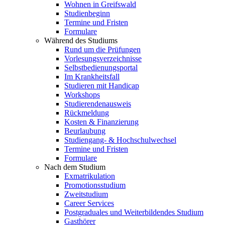
Wohnen in Greifswald
Studienbeginn
Termine und Fristen
Formulare
Während des Studiums
Rund um die Prüfungen
Vorlesungsverzeichnisse
Selbstbedienungsportal
Im Krankheitsfall
Studieren mit Handicap
Workshops
Studierendenausweis
Rückmeldung
Kosten & Finanzierung
Beurlaubung
Studiengang- & Hochschulwechsel
Termine und Fristen
Formulare
Nach dem Studium
Exmatrikulation
Promotionsstudium
Zweitstudium
Career Services
Postgraduales und Weiterbildendes Studium
Gasthörer