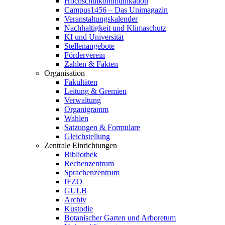
Hochschulkommunikation
Campus1456 – Das Unimagazin
Veranstaltungskalender
Nachhaltigkeit und Klimaschutz
KI und Universität
Stellenangebote
Förderverein
Zahlen & Fakten
Organisation
Fakultäten
Leitung & Gremien
Verwaltung
Organigramm
Wahlen
Satzungen & Formulare
Gleichstellung
Zentrale Einrichtungen
Bibliothek
Rechenzentrum
Sprachenzentrum
IFZO
GULB
Archiv
Kustodie
Botanischer Garten und Arboretum