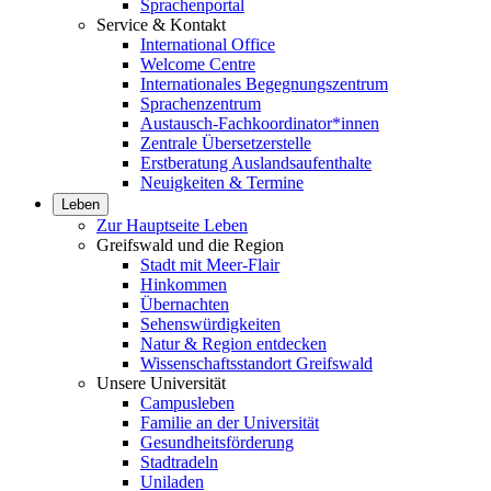
Sprachenportal
Service & Kontakt
International Office
Welcome Centre
Internationales Begegnungszentrum
Sprachenzentrum
Austausch-Fachkoordinator*innen
Zentrale Übersetzerstelle
Erstberatung Auslandsaufenthalte
Neuigkeiten & Termine
Leben
Zur Hauptseite Leben
Greifswald und die Region
Stadt mit Meer-Flair
Hinkommen
Übernachten
Sehenswürdigkeiten
Natur & Region entdecken
Wissenschaftsstandort Greifswald
Unsere Universität
Campusleben
Familie an der Universität
Gesundheitsförderung
Stadtradeln
Uniladen