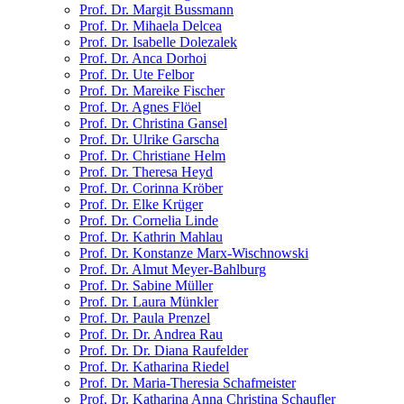
Prof. Dr. Margit Bussmann
Prof. Dr. Mihaela Delcea
Prof. Dr. Isabelle Dolezalek
Prof. Dr. Anca Dorhoi
Prof. Dr. Ute Felbor
Prof. Dr. Mareike Fischer
Prof. Dr. Agnes Flöel
Prof. Dr. Christina Gansel
Prof. Dr. Ulrike Garscha
Prof. Dr. Christiane Helm
Prof. Dr. Theresa Heyd
Prof. Dr. Corinna Kröber
Prof. Dr. Elke Krüger
Prof. Dr. Cornelia Linde
Prof. Dr. Kathrin Mahlau
Prof. Dr. Konstanze Marx-Wischnowski
Prof. Dr. Almut Meyer-Bahlburg
Prof. Dr. Sabine Müller
Prof. Dr. Laura Münkler
Prof. Dr. Paula Prenzel
Prof. Dr. Dr. Andrea Rau
Prof. Dr. Dr. Diana Raufelder
Prof. Dr. Katharina Riedel
Prof. Dr. Maria-Theresia Schafmeister
Prof. Dr. Katharina Anna Christina Schaufler