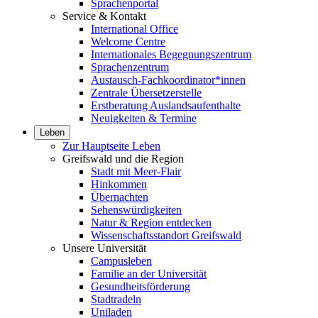
Sprachenportal
Service & Kontakt
International Office
Welcome Centre
Internationales Begegnungszentrum
Sprachenzentrum
Austausch-Fachkoordinator*innen
Zentrale Übersetzerstelle
Erstberatung Auslandsaufenthalte
Neuigkeiten & Termine
Leben
Zur Hauptseite Leben
Greifswald und die Region
Stadt mit Meer-Flair
Hinkommen
Übernachten
Sehenswürdigkeiten
Natur & Region entdecken
Wissenschaftsstandort Greifswald
Unsere Universität
Campusleben
Familie an der Universität
Gesundheitsförderung
Stadtradeln
Uniladen