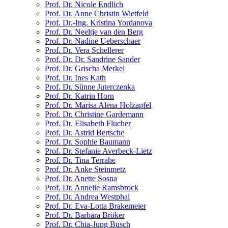
Prof. Dr. Nicole Endlich
Prof. Dr. Anne Christin Wietfeld
Prof. Dr.-Ing. Kristina Yordanova
Prof. Dr. Neeltje van den Berg
Prof. Dr. Nadine Ueberschaer
Prof. Dr. Vera Schellerer
Prof. Dr. Dr. Sandrine Sander
Prof. Dr. Grischa Merkel
Prof. Dr. Ines Kath
Prof. Dr. Sünne Juterczenka
Prof. Dr. Katrin Horn
Prof. Dr. Marisa Alena Holzapfel
Prof. Dr. Christine Gardemann
Prof. Dr. Elisabeth Flucher
Prof. Dr. Astrid Bertsche
Prof. Dr. Sophie Baumann
Prof. Dr. Stefanie Averbeck-Lietz
Prof. Dr. Tina Terrahe
Prof. Dr. Anke Steinmetz
Prof. Dr. Anette Sosna
Prof. Dr. Annelie Ramsbrock
Prof. Dr. Andrea Westphal
Prof. Dr. Eva-Lotta Brakemeier
Prof. Dr. Barbara Bröker
Prof. Dr. Chia-Jung Busch