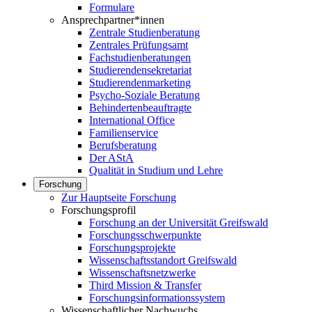
Formulare
Ansprechpartner*innen
Zentrale Studienberatung
Zentrales Prüfungsamt
Fachstudienberatungen
Studierendensekretariat
Studierendenmarketing
Psycho-Soziale Beratung
Behindertenbeauftragte
International Office
Familienservice
Berufsberatung
Der AStA
Qualität in Studium und Lehre
Forschung
Zur Hauptseite Forschung
Forschungsprofil
Forschung an der Universität Greifswald
Forschungsschwerpunkte
Forschungsprojekte
Wissenschaftsstandort Greifswald
Wissenschaftsnetzwerke
Third Mission & Transfer
Forschungsinformationssystem
Wissenschaftlicher Nachwuchs