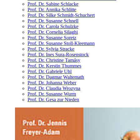
Prof. Dr. Sabine Schlacke
Prof. Dr. Annika Schlitte
Prof. Dr. Silke Schmidt-Schuchert
Prof. Dr. Susanne Schnell
Prof. Dr. Carola Schulzke
Prof. Dr. Cornelia Silaghi
Prof. Dr. Susanne Soretz
Prof. Dr. Susanne Stoll-Kleemann
Prof. Dr. Sylvia Stracke
Prof. Dr. Ines Sura-Rosenstock
Prof. Dr. Christine Tamásy
Prof. Dr. Kerstin Thummes
Prof. Dr. Gabriele Uhl
Prof. Dr. Dagmar Waltemath
Prof. Dr. Johanna Weber
Prof. Dr. Claudia Wrozyna
Prof. Dr. Susanne Wurm
Prof. Dr. Gesa zur Nieden