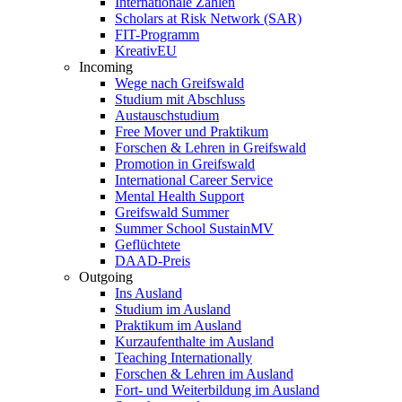
Internationale Zahlen
Scholars at Risk Network (SAR)
FIT-Programm
KreativEU
Incoming
Wege nach Greifswald
Studium mit Abschluss
Austauschstudium
Free Mover und Praktikum
Forschen & Lehren in Greifswald
Promotion in Greifswald
International Career Service
Mental Health Support
Greifswald Summer
Summer School SustainMV
Geflüchtete
DAAD-Preis
Outgoing
Ins Ausland
Studium im Ausland
Praktikum im Ausland
Kurzaufenthalte im Ausland
Teaching Internationally
Forschen & Lehren im Ausland
Fort- und Weiterbildung im Ausland