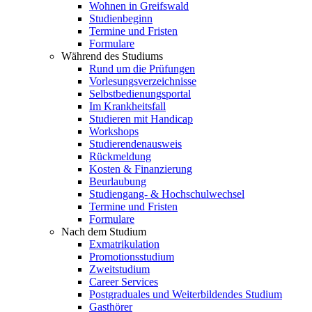
Wohnen in Greifswald
Studienbeginn
Termine und Fristen
Formulare
Während des Studiums
Rund um die Prüfungen
Vorlesungsverzeichnisse
Selbstbedienungsportal
Im Krankheitsfall
Studieren mit Handicap
Workshops
Studierendenausweis
Rückmeldung
Kosten & Finanzierung
Beurlaubung
Studiengang- & Hochschulwechsel
Termine und Fristen
Formulare
Nach dem Studium
Exmatrikulation
Promotionsstudium
Zweitstudium
Career Services
Postgraduales und Weiterbildendes Studium
Gasthörer