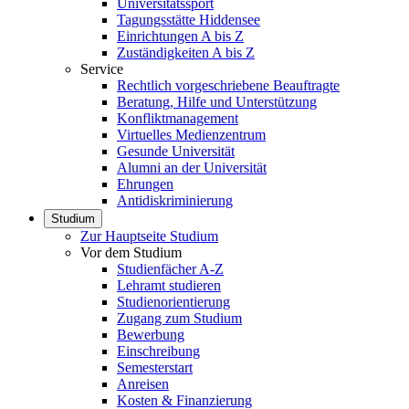
Universitätssport
Tagungsstätte Hiddensee
Einrichtungen A bis Z
Zuständigkeiten A bis Z
Service
Rechtlich vorgeschriebene Beauftragte
Beratung, Hilfe und Unterstützung
Konfliktmanagement
Virtuelles Medienzentrum
Gesunde Universität
Alumni an der Universität
Ehrungen
Antidiskriminierung
Studium
Zur Hauptseite Studium
Vor dem Studium
Studienfächer A-Z
Lehramt studieren
Studienorientierung
Zugang zum Studium
Bewerbung
Einschreibung
Semesterstart
Anreisen
Kosten & Finanzierung