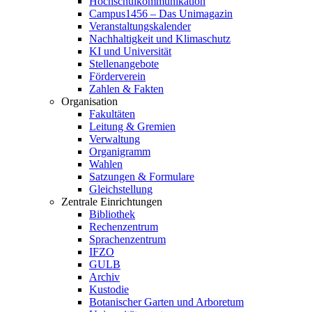
Hochschulkommunikation
Campus1456 – Das Unimagazin
Veranstaltungskalender
Nachhaltigkeit und Klimaschutz
KI und Universität
Stellenangebote
Förderverein
Zahlen & Fakten
Organisation
Fakultäten
Leitung & Gremien
Verwaltung
Organigramm
Wahlen
Satzungen & Formulare
Gleichstellung
Zentrale Einrichtungen
Bibliothek
Rechenzentrum
Sprachenzentrum
IFZO
GULB
Archiv
Kustodie
Botanischer Garten und Arboretum