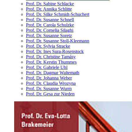
Prof. Dr. Sabine Schlacke
Prof. Dr. Annika Schlitte
Prof. Dr. Silke Schmidt-Schuchert
Prof. Dr. Susanne Schnell
Prof. Dr. Carola Schulzke
Prof. Dr. Cornelia Silaghi
Prof. Dr. Susanne Soretz
Prof. Dr. Susanne Stoll-Kleemann
Prof. Dr. Sylvia Stracke
Prof. Dr. Ines Sura-Rosenstock
Prof. Dr. Christine Tamásy
Prof. Dr. Kerstin Thummes
Prof. Dr. Gabriele Uhl
Prof. Dr. Dagmar Waltemath
Prof. Dr. Johanna Weber
Prof. Dr. Claudia Wrozyna
Prof. Dr. Susanne Wurm
Prof. Dr. Gesa zur Nieden