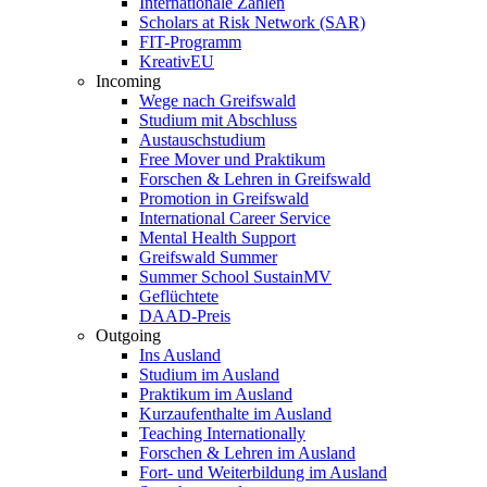
Internationale Zahlen
Scholars at Risk Network (SAR)
FIT-Programm
KreativEU
Incoming
Wege nach Greifswald
Studium mit Abschluss
Austauschstudium
Free Mover und Praktikum
Forschen & Lehren in Greifswald
Promotion in Greifswald
International Career Service
Mental Health Support
Greifswald Summer
Summer School SustainMV
Geflüchtete
DAAD-Preis
Outgoing
Ins Ausland
Studium im Ausland
Praktikum im Ausland
Kurzaufenthalte im Ausland
Teaching Internationally
Forschen & Lehren im Ausland
Fort- und Weiterbildung im Ausland