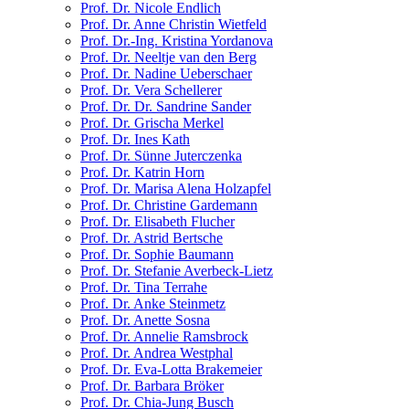
Prof. Dr. Nicole Endlich
Prof. Dr. Anne Christin Wietfeld
Prof. Dr.-Ing. Kristina Yordanova
Prof. Dr. Neeltje van den Berg
Prof. Dr. Nadine Ueberschaer
Prof. Dr. Vera Schellerer
Prof. Dr. Dr. Sandrine Sander
Prof. Dr. Grischa Merkel
Prof. Dr. Ines Kath
Prof. Dr. Sünne Juterczenka
Prof. Dr. Katrin Horn
Prof. Dr. Marisa Alena Holzapfel
Prof. Dr. Christine Gardemann
Prof. Dr. Elisabeth Flucher
Prof. Dr. Astrid Bertsche
Prof. Dr. Sophie Baumann
Prof. Dr. Stefanie Averbeck-Lietz
Prof. Dr. Tina Terrahe
Prof. Dr. Anke Steinmetz
Prof. Dr. Anette Sosna
Prof. Dr. Annelie Ramsbrock
Prof. Dr. Andrea Westphal
Prof. Dr. Eva-Lotta Brakemeier
Prof. Dr. Barbara Bröker
Prof. Dr. Chia-Jung Busch