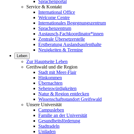
Sprachenportal
Service & Kontakt
International Office
Welcome Centre
Internationales Begegnungszentrum
Sprachenzentrum
Austausch-Fachkoordinator*innen
Zentrale Übersetzerstelle
Erstberatung Auslandsaufenthalte
Neuigkeiten & Termine
Leben
Zur Hauptseite Leben
Greifswald und die Region
Stadt mit Meer-Flair
Hinkommen
Übernachten
Sehenswürdigkeiten
Natur & Region entdecken
Wissenschaftsstandort Greifswald
Unsere Universität
Campusleben
Familie an der Universität
Gesundheitsförderung
Stadtradeln
Uniladen