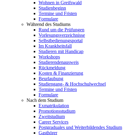
Wohnen in Greifswald
Studienbeginn
Termine und Fristen
Formulare
Während des Studiums
Rund um die Prüfungen
Vorlesungsverzeichnisse
Selbstbedienungsportal
Im Krankheitsfall
Studieren mit Handicap
Workshops
Studierendenausweis
Rückmeldung
Kosten & Finanzierung
Beurlaubung
Studiengang- & Hochschulwechsel
Termine und Fristen
Formulare
Nach dem Studium
Exmatrikulation
Promotionsstudium
Zweitstudium
Career Services
Postgraduales und Weiterbildendes Studium
Gasthörer