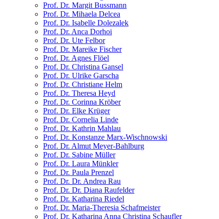
Prof. Dr. Margit Bussmann
Prof. Dr. Mihaela Delcea
Prof. Dr. Isabelle Dolezalek
Prof. Dr. Anca Dorhoi
Prof. Dr. Ute Felbor
Prof. Dr. Mareike Fischer
Prof. Dr. Agnes Flöel
Prof. Dr. Christina Gansel
Prof. Dr. Ulrike Garscha
Prof. Dr. Christiane Helm
Prof. Dr. Theresa Heyd
Prof. Dr. Corinna Kröber
Prof. Dr. Elke Krüger
Prof. Dr. Cornelia Linde
Prof. Dr. Kathrin Mahlau
Prof. Dr. Konstanze Marx-Wischnowski
Prof. Dr. Almut Meyer-Bahlburg
Prof. Dr. Sabine Müller
Prof. Dr. Laura Münkler
Prof. Dr. Paula Prenzel
Prof. Dr. Dr. Andrea Rau
Prof. Dr. Dr. Diana Raufelder
Prof. Dr. Katharina Riedel
Prof. Dr. Maria-Theresia Schafmeister
Prof. Dr. Katharina Anna Christina Schaufler