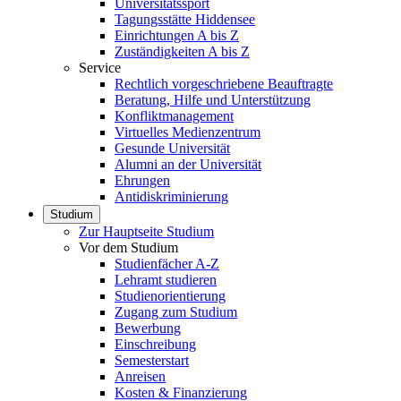
Universitätssport
Tagungsstätte Hiddensee
Einrichtungen A bis Z
Zuständigkeiten A bis Z
Service
Rechtlich vorgeschriebene Beauftragte
Beratung, Hilfe und Unterstützung
Konfliktmanagement
Virtuelles Medienzentrum
Gesunde Universität
Alumni an der Universität
Ehrungen
Antidiskriminierung
Studium
Zur Hauptseite Studium
Vor dem Studium
Studienfächer A-Z
Lehramt studieren
Studienorientierung
Zugang zum Studium
Bewerbung
Einschreibung
Semesterstart
Anreisen
Kosten & Finanzierung