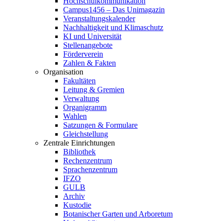
Hochschulkommunikation
Campus1456 – Das Unimagazin
Veranstaltungskalender
Nachhaltigkeit und Klimaschutz
KI und Universität
Stellenangebote
Förderverein
Zahlen & Fakten
Organisation
Fakultäten
Leitung & Gremien
Verwaltung
Organigramm
Wahlen
Satzungen & Formulare
Gleichstellung
Zentrale Einrichtungen
Bibliothek
Rechenzentrum
Sprachenzentrum
IFZO
GULB
Archiv
Kustodie
Botanischer Garten und Arboretum