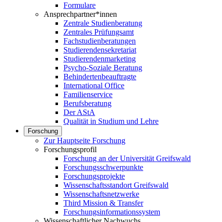
Formulare
Ansprechpartner*innen
Zentrale Studienberatung
Zentrales Prüfungsamt
Fachstudienberatungen
Studierendensekretariat
Studierendenmarketing
Psycho-Soziale Beratung
Behindertenbeauftragte
International Office
Familienservice
Berufsberatung
Der AStA
Qualität in Studium und Lehre
Forschung
Zur Hauptseite Forschung
Forschungsprofil
Forschung an der Universität Greifswald
Forschungsschwerpunkte
Forschungsprojekte
Wissenschaftsstandort Greifswald
Wissenschaftsnetzwerke
Third Mission & Transfer
Forschungsinformationssystem
Wissenschaftlicher Nachwuchs