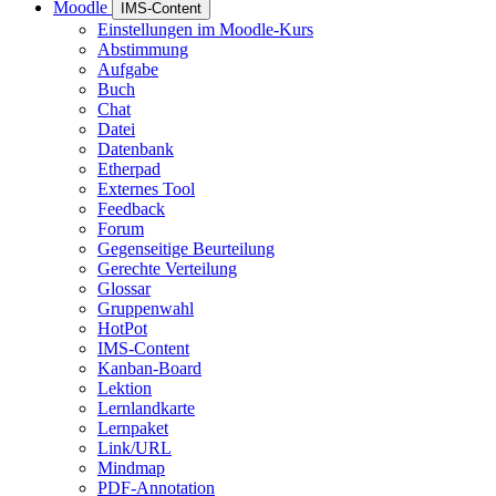
Moodle
IMS-Content
Einstellungen im Moodle-Kurs
Abstimmung
Aufgabe
Buch
Chat
Datei
Datenbank
Etherpad
Externes Tool
Feedback
Forum
Gegenseitige Beurteilung
Gerechte Verteilung
Glossar
Gruppenwahl
HotPot
IMS-Content
Kanban-Board
Lektion
Lernlandkarte
Lernpaket
Link/URL
Mindmap
PDF-Annotation