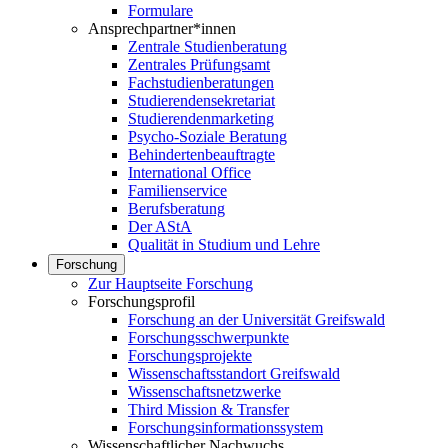
Formulare
Ansprechpartner*innen
Zentrale Studienberatung
Zentrales Prüfungsamt
Fachstudienberatungen
Studierendensekretariat
Studierendenmarketing
Psycho-Soziale Beratung
Behindertenbeauftragte
International Office
Familienservice
Berufsberatung
Der AStA
Qualität in Studium und Lehre
Forschung
Zur Hauptseite Forschung
Forschungsprofil
Forschung an der Universität Greifswald
Forschungsschwerpunkte
Forschungsprojekte
Wissenschaftsstandort Greifswald
Wissenschaftsnetzwerke
Third Mission & Transfer
Forschungsinformationssystem
Wissenschaftlicher Nachwuchs