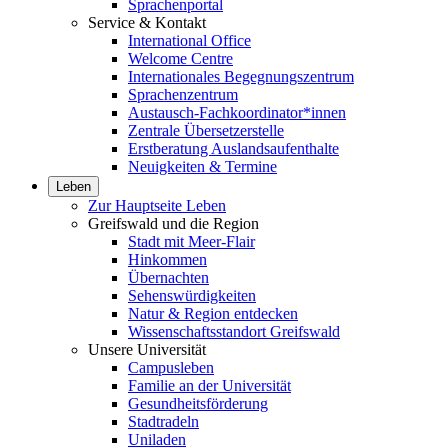
Sprachenportal
Service & Kontakt
International Office
Welcome Centre
Internationales Begegnungszentrum
Sprachenzentrum
Austausch-Fachkoordinator*innen
Zentrale Übersetzerstelle
Erstberatung Auslandsaufenthalte
Neuigkeiten & Termine
Leben
Zur Hauptseite Leben
Greifswald und die Region
Stadt mit Meer-Flair
Hinkommen
Übernachten
Sehenswürdigkeiten
Natur & Region entdecken
Wissenschaftsstandort Greifswald
Unsere Universität
Campusleben
Familie an der Universität
Gesundheitsförderung
Stadtradeln
Uniladen