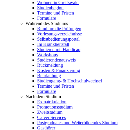
Wohnen in Greifswald
Studienbeginn
Termine und Fristen
Formulare
Während des Studiums
Rund um die Prüfungen
Vorlesungsverzeichnisse
Selbstbedienungsportal
Im Krankheitsfall
Studieren mit Handicap
Workshops
Studierendenausweis
Rückmeldung
Kosten & Finanzierung
Beurlaubung
Studiengang- & Hochschulwechsel
Termine und Fristen
Formulare
Nach dem Studium
Exmatrikulation
Promotionsstudium
Zweitstudium
Career Services
Postgraduales und Weiterbildendes Studium
Gasthörer