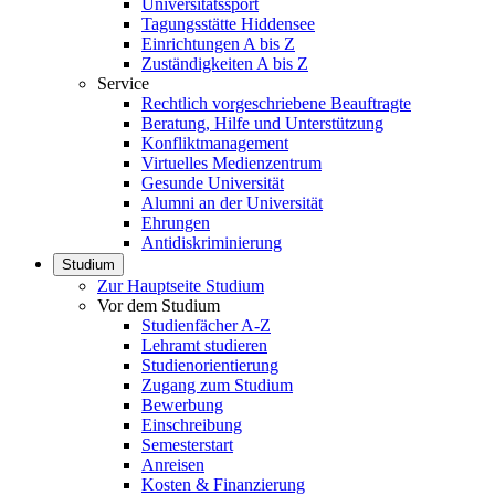
Universitätssport
Tagungsstätte Hiddensee
Einrichtungen A bis Z
Zuständigkeiten A bis Z
Service
Rechtlich vorgeschriebene Beauftragte
Beratung, Hilfe und Unterstützung
Konfliktmanagement
Virtuelles Medienzentrum
Gesunde Universität
Alumni an der Universität
Ehrungen
Antidiskriminierung
Studium
Zur Hauptseite Studium
Vor dem Studium
Studienfächer A-Z
Lehramt studieren
Studienorientierung
Zugang zum Studium
Bewerbung
Einschreibung
Semesterstart
Anreisen
Kosten & Finanzierung