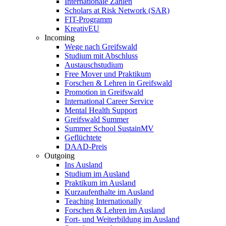
Internationale Zahlen
Scholars at Risk Network (SAR)
FIT-Programm
KreativEU
Incoming
Wege nach Greifswald
Studium mit Abschluss
Austauschstudium
Free Mover und Praktikum
Forschen & Lehren in Greifswald
Promotion in Greifswald
International Career Service
Mental Health Support
Greifswald Summer
Summer School SustainMV
Geflüchtete
DAAD-Preis
Outgoing
Ins Ausland
Studium im Ausland
Praktikum im Ausland
Kurzaufenthalte im Ausland
Teaching Internationally
Forschen & Lehren im Ausland
Fort- und Weiterbildung im Ausland