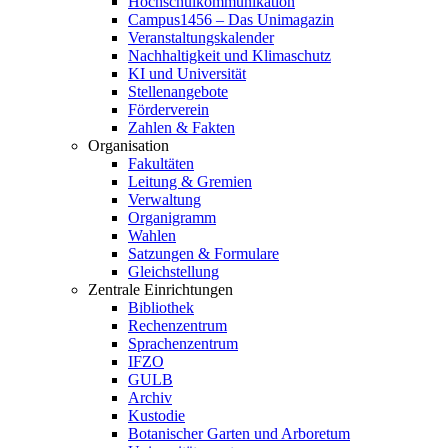
Hochschulkommunikation
Campus1456 – Das Unimagazin
Veranstaltungskalender
Nachhaltigkeit und Klimaschutz
KI und Universität
Stellenangebote
Förderverein
Zahlen & Fakten
Organisation
Fakultäten
Leitung & Gremien
Verwaltung
Organigramm
Wahlen
Satzungen & Formulare
Gleichstellung
Zentrale Einrichtungen
Bibliothek
Rechenzentrum
Sprachenzentrum
IFZO
GULB
Archiv
Kustodie
Botanischer Garten und Arboretum