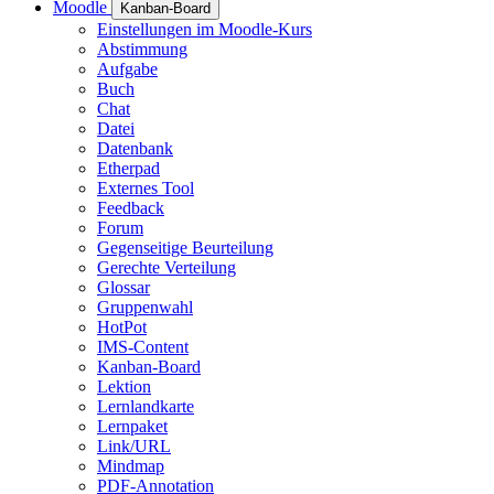
Moodle
Kanban-Board
Einstellungen im Moodle-Kurs
Abstimmung
Aufgabe
Buch
Chat
Datei
Datenbank
Etherpad
Externes Tool
Feedback
Forum
Gegenseitige Beurteilung
Gerechte Verteilung
Glossar
Gruppenwahl
HotPot
IMS-Content
Kanban-Board
Lektion
Lernlandkarte
Lernpaket
Link/URL
Mindmap
PDF-Annotation