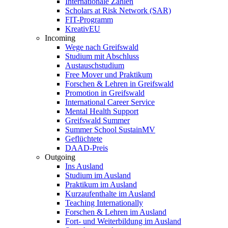
Internationale Zahlen
Scholars at Risk Network (SAR)
FIT-Programm
KreativEU
Incoming
Wege nach Greifswald
Studium mit Abschluss
Austauschstudium
Free Mover und Praktikum
Forschen & Lehren in Greifswald
Promotion in Greifswald
International Career Service
Mental Health Support
Greifswald Summer
Summer School SustainMV
Geflüchtete
DAAD-Preis
Outgoing
Ins Ausland
Studium im Ausland
Praktikum im Ausland
Kurzaufenthalte im Ausland
Teaching Internationally
Forschen & Lehren im Ausland
Fort- und Weiterbildung im Ausland