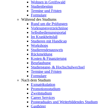
Wohnen in Greifswald
Studienbeginn
Termine und Fristen
Formulare
Während des Studiums
Rund um die Prüfungen
Vorlesungsverzeichnisse
Selbstbedienungsportal
Im Krankheitsfall
Studieren mit Handicap
Workshops
Studierendenausweis
Rückmeldung
Kosten & Finanzierung
Beurlaubung
Studiengang- & Hochschulwechsel
Termine und Fristen
Formulare
Nach dem Studium
Exmatrikulation
Promotionsstudium
Zweitstudium
Career Services
Postgraduales und Weiterbildendes Studium
Gasthörer