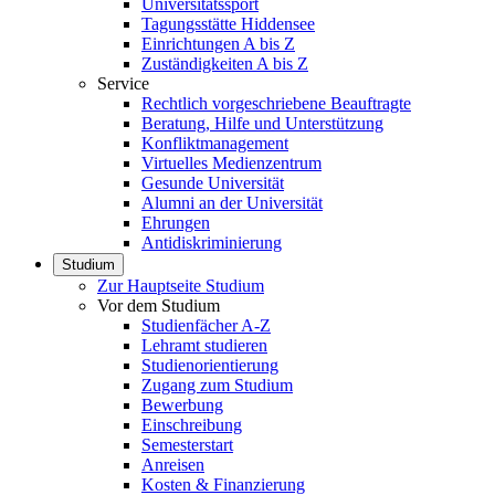
Universitätssport
Tagungsstätte Hiddensee
Einrichtungen A bis Z
Zuständigkeiten A bis Z
Service
Rechtlich vorgeschriebene Beauftragte
Beratung, Hilfe und Unterstützung
Konfliktmanagement
Virtuelles Medienzentrum
Gesunde Universität
Alumni an der Universität
Ehrungen
Antidiskriminierung
Studium
Zur Hauptseite Studium
Vor dem Studium
Studienfächer A-Z
Lehramt studieren
Studienorientierung
Zugang zum Studium
Bewerbung
Einschreibung
Semesterstart
Anreisen
Kosten & Finanzierung