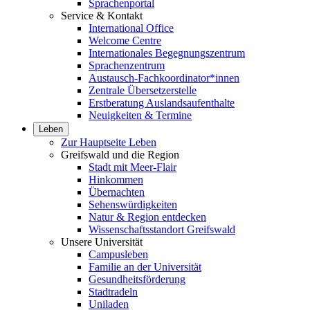
Sprachenportal
Service & Kontakt
International Office
Welcome Centre
Internationales Begegnungszentrum
Sprachenzentrum
Austausch-Fachkoordinator*innen
Zentrale Übersetzerstelle
Erstberatung Auslandsaufenthalte
Neuigkeiten & Termine
Leben
Zur Hauptseite Leben
Greifswald und die Region
Stadt mit Meer-Flair
Hinkommen
Übernachten
Sehenswürdigkeiten
Natur & Region entdecken
Wissenschaftsstandort Greifswald
Unsere Universität
Campusleben
Familie an der Universität
Gesundheitsförderung
Stadtradeln
Uniladen