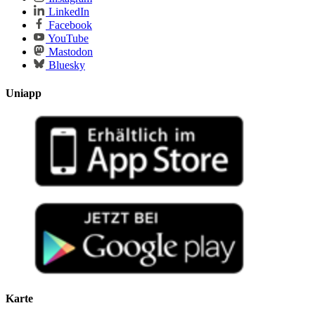
LinkedIn
Facebook
YouTube
Mastodon
Bluesky
Uniapp
Karte