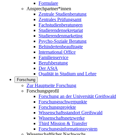
Formulare
Ansprechpartner*innen
Zentrale Studienberatung
Zentrales Prüfungsamt
Fachstudienberatungen
Studierendensekretariat
Studierendenmarketing
Psycho-Soziale Beratung
Behindertenbeauftragte
International Office
Familienservice
Berufsberatung
Der AStA
Qualität in Studium und Lehre
Forschung
Zur Hauptseite Forschung
Forschungsprofil
Forschung an der Universität Greifswald
Forschungsschwerpunkte
Forschungsprojekte
Wissenschaftsstandort Greifswald
Wissenschaftsnetzwerke
Third Mission & Transfer
Forschungsinformationssystem
Wissenschaftlicher Nachwuchs