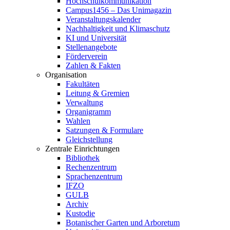
Hochschulkommunikation
Campus1456 – Das Unimagazin
Veranstaltungskalender
Nachhaltigkeit und Klimaschutz
KI und Universität
Stellenangebote
Förderverein
Zahlen & Fakten
Organisation
Fakultäten
Leitung & Gremien
Verwaltung
Organigramm
Wahlen
Satzungen & Formulare
Gleichstellung
Zentrale Einrichtungen
Bibliothek
Rechenzentrum
Sprachenzentrum
IFZO
GULB
Archiv
Kustodie
Botanischer Garten und Arboretum