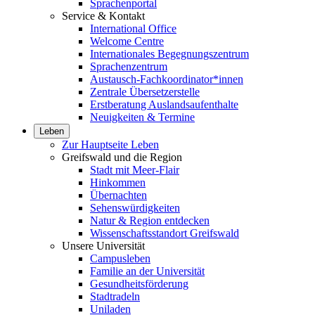
Sprachenportal
Service & Kontakt
International Office
Welcome Centre
Internationales Begegnungszentrum
Sprachenzentrum
Austausch-Fachkoordinator*innen
Zentrale Übersetzerstelle
Erstberatung Auslandsaufenthalte
Neuigkeiten & Termine
Leben
Zur Hauptseite Leben
Greifswald und die Region
Stadt mit Meer-Flair
Hinkommen
Übernachten
Sehenswürdigkeiten
Natur & Region entdecken
Wissenschaftsstandort Greifswald
Unsere Universität
Campusleben
Familie an der Universität
Gesundheitsförderung
Stadtradeln
Uniladen