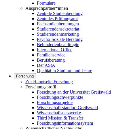
Formulare
Ansprechpartner*innen
Zentrale Studienberatung
Zentrales Prüfungsamt
Fachstudienberatungen
Studierendensekretariat
Studierendenmarketing
Psycho-Soziale Beratung
Behindertenbeauftragte
International Office
Familienservice
Berufsberatung
Der AStA
Qualität in Studium und Lehre
Forschung
Zur Hauptseite Forschung
Forschungsprofil
Forschung an der Universität Greifswald
Forschungsschwerpunkte
Forschungsprojekte
Wissenschaftsstandort Greifswald
Wissenschaftsnetzwerke
Third Mission & Transfer
Forschungsinformationssystem
Wissenschaftlicher Nachwuchs