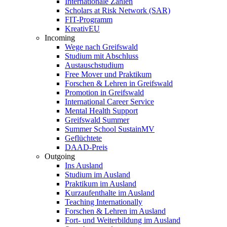
Internationale Zahlen
Scholars at Risk Network (SAR)
FIT-Programm
KreativEU
Incoming
Wege nach Greifswald
Studium mit Abschluss
Austauschstudium
Free Mover und Praktikum
Forschen & Lehren in Greifswald
Promotion in Greifswald
International Career Service
Mental Health Support
Greifswald Summer
Summer School SustainMV
Geflüchtete
DAAD-Preis
Outgoing
Ins Ausland
Studium im Ausland
Praktikum im Ausland
Kurzaufenthalte im Ausland
Teaching Internationally
Forschen & Lehren im Ausland
Fort- und Weiterbildung im Ausland