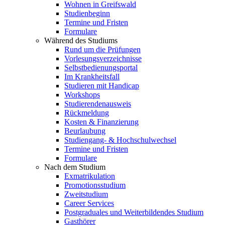
Wohnen in Greifswald
Studienbeginn
Termine und Fristen
Formulare
Während des Studiums
Rund um die Prüfungen
Vorlesungsverzeichnisse
Selbstbedienungsportal
Im Krankheitsfall
Studieren mit Handicap
Workshops
Studierendenausweis
Rückmeldung
Kosten & Finanzierung
Beurlaubung
Studiengang- & Hochschulwechsel
Termine und Fristen
Formulare
Nach dem Studium
Exmatrikulation
Promotionsstudium
Zweitstudium
Career Services
Postgraduales und Weiterbildendes Studium
Gasthörer