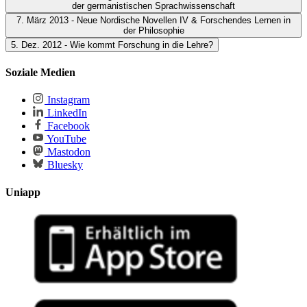
(Slawistik) und Adrienne Crommelin (BMBF-Projekt
Fazit der Mittagsgespräche
Impulsreferate von Philip Kaysers
der germanistischen Sprachwissenschaft
interStudies)
(Slawistik) und Dr. Stefan Ewert (Politikwissenschaft)
7. März 2013 - Neue Nordische Novellen IV & Forschendes Lernen in
Fazit der Mittagsgespräche
Impulsreferate von Prof. Dr. Jürgen
der Philosophie
Schiewe (Germanistische Sprachwissenschaft) und Dr. Jörg
5. Dez. 2012 - Wie kommt Forschung in die Lehre?
Driesner (Historisches Institut)
Fazit der Mittagsgespräche
Impulsreferate von Yvonne
Bindrim (Fennistik) und Prof. Dr. Micha Werner
Fazit der Mittagsgespräche
Impulsreferate von Alexej Dose
Soziale Medien
(Philosophie)
(Ur- und Frühgeschichte) und Dr. Margitta Kuty (Anglistik)
Instagram
LinkedIn
Facebook
YouTube
Mastodon
Bluesky
Uniapp