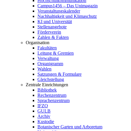
Hochschulkommunikation
Campus1456 – Das Unimagazin
Veranstaltungskalender
Nachhaltigkeit und Klimaschutz
KI und Universität
Stellenangebote
Förderverein
Zahlen & Fakten
Organisation
Fakultäten
Leitung & Gremien
Verwaltung
Organigramm
Wahlen
Satzungen & Formulare
Gleichstellung
Zentrale Einrichtungen
Bibliothek
Rechenzentrum
Sprachenzentrum
IFZO
GULB
Archiv
Kustodie
Botanischer Garten und Arboretum