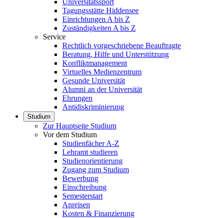
Universitätssport
Tagungsstätte Hiddensee
Einrichtungen A bis Z
Zuständigkeiten A bis Z
Service
Rechtlich vorgeschriebene Beauftragte
Beratung, Hilfe und Unterstützung
Konfliktmanagement
Virtuelles Medienzentrum
Gesunde Universität
Alumni an der Universität
Ehrungen
Antidiskriminierung
Studium
Zur Hauptseite Studium
Vor dem Studium
Studienfächer A-Z
Lehramt studieren
Studienorientierung
Zugang zum Studium
Bewerbung
Einschreibung
Semesterstart
Anreisen
Kosten & Finanzierung