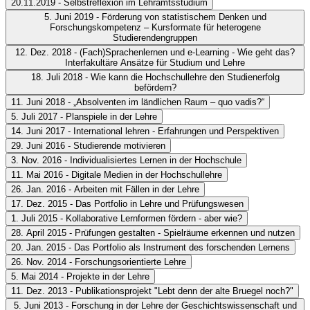
20.11.2019 - Selbstreflexion im Lehramtsstudium
5. Juni 2019 - Förderung von statistischem Denken und
Dokumentation_MG_201119.pdf
Forschungskompetenz – Kursformate für heterogene
Studierendengruppen
12. Dez. 2018 - (Fach)Sprachenlernen und e-Learning - Wie geht das?
Dokumentation_MG_050619.pdf
Interfakultäre Ansätze für Studium und Lehre
18. Juli 2018 - Wie kann die Hochschullehre den Studienerfolg
Dokumentation_MG_121218.pdf
befördern?
11. Juni 2018 - „Absolventen im ländlichen Raum – quo vadis?“
Dokumentation_MG_180718.pdf
5. Juli 2017 - Planspiele in der Lehre
Dokumentation MG 110618.pdf
14. Juni 2017 - International lehren - Erfahrungen und Perspektiven
Dokumentation_MG_050717.pdf
29. Juni 2016 - Studierende motivieren
Dokumentation_MG_140617.pdf
3. Nov. 2016 - Individualisiertes Lernen in der Hochschule
Studierende motivieren
Impulsvorträge von Dr. Fay Geisler
11. Mai 2016 - Digitale Medien in der Hochschullehre
(Psychologie) und Dorthe G. A. Hartmann
Dokumentation_Mittagsgespraeche.pdf
26. Jan. 2016 - Arbeiten mit Fällen in der Lehre
(Rechtswissenschaften)
Fazit der Mittagsgespräche von PD Dr. Anette Hiemisch
17. Dez. 2015 - Das Portfolio in Lehre und Prüfungswesen
Präsentation von Dorte G. A. Hartmann
Präsentation: PD Dr. Anette Hiemisch, Psychologie:
„Arbeiten mit Fällen in der Lehre“
Impulsvorträge von Maud
1. Juli 2015 - Kollaborative Lernformen fördern - aber wie?
Präsentation von Dr. phil. Fay C. M. Geisler , Dipl.-Psych.
Statistikhilfe mit Moodle
Partecke (Klinik für Anästhesiologie und Intensivmedizin)
„Das Portfolio in Lehre und Prüfungswesen“
Impulsvorträge
28. April 2015 - Prüfungen gestalten - Spielräume erkennen und nutzen
Fazit der Mittagsgespräche von Dr. Mascha Hansen
und Prorektor Prof. Dr. Wolfgang Joecks (Jura)
von Stephanie Schacke, Ecaterina Istrati und Jörg Holten
„Kollaborative Lernformen fördern – aber
20. Jan. 2015 - Das Portfolio als Instrument des forschenden Lernens
Präsentation: Dr. Mascha Hansen, Anglistik/Amerikanistik:
(Kommunikationswissenschaft) und Prof. Dr. Marko
wie?“
Impulsreferate von Prof. Dr. Philipp Harfst
„Prüfungen gestalten – Spielräume erkennen und
Prüfungsvorbereitung mit Wikis
26. Nov. 2014 - Forschungsorientierte Lehre
Pantermöller (Fennistik)
(Politikwissenschaft) und Dr. Andreas Ruwe (Theologie)
nutzen“
Impulsvorträge von Ulrike Bruhn (BMBF-Projekt
„Das Portfolio als Instrument des Forschenden
5. Mai 2014 - Projekte in der Lehre
interStudies), Doreen Hallex (Leiterin des Zentralen
Lernens“
Impulsreferate von Ulrike Bruhn (BMBF-Projekt
„Forschungsorientierte Lehre“
Impulsvorträge von Dr. Irmgard
11. Dez. 2013 - Publikationsprojekt "Lebt denn der alte Bruegel noch?"
Prüfungsamtes)
interStudies), Jörg Holten (Kommunikationswissenschaft) und
Blindow (Biologie) und Berit Glanz (Fennistik)
„Projekte in der Lehre“
Impulsreferate von Vira Makovska
5. Juni 2013 - Forschung in der Lehre der Geschichtswissenschaft und
Dr. Sabine Schweder (Erziehungswissenschaft)