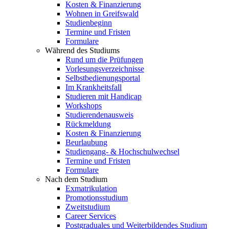
Kosten & Finanzierung
Wohnen in Greifswald
Studienbeginn
Termine und Fristen
Formulare
Während des Studiums
Rund um die Prüfungen
Vorlesungsverzeichnisse
Selbstbedienungsportal
Im Krankheitsfall
Studieren mit Handicap
Workshops
Studierendenausweis
Rückmeldung
Kosten & Finanzierung
Beurlaubung
Studiengang- & Hochschulwechsel
Termine und Fristen
Formulare
Nach dem Studium
Exmatrikulation
Promotionsstudium
Zweitstudium
Career Services
Postgraduales und Weiterbildendes Studium