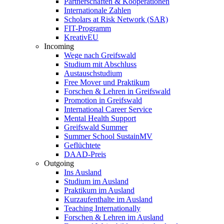
Partnerschaften & Kooperationen
Internationale Zahlen
Scholars at Risk Network (SAR)
FIT-Programm
KreativEU
Incoming
Wege nach Greifswald
Studium mit Abschluss
Austauschstudium
Free Mover und Praktikum
Forschen & Lehren in Greifswald
Promotion in Greifswald
International Career Service
Mental Health Support
Greifswald Summer
Summer School SustainMV
Geflüchtete
DAAD-Preis
Outgoing
Ins Ausland
Studium im Ausland
Praktikum im Ausland
Kurzaufenthalte im Ausland
Teaching Internationally
Forschen & Lehren im Ausland