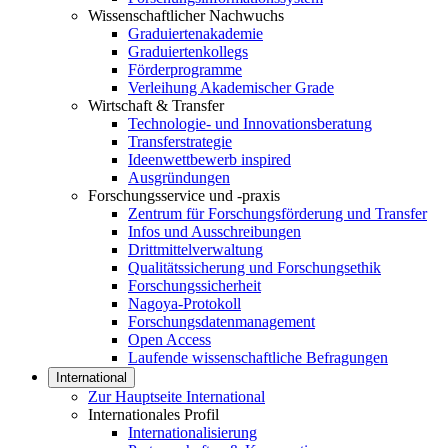
Wissenschaftlicher Nachwuchs
Graduiertenakademie
Graduiertenkollegs
Förderprogramme
Verleihung Akademischer Grade
Wirtschaft & Transfer
Technologie- und Innovationsberatung
Transferstrategie
Ideenwettbewerb inspired
Ausgründungen
Forschungsservice und -praxis
Zentrum für Forschungsförderung und Transfer
Infos und Ausschreibungen
Drittmittelverwaltung
Qualitätssicherung und Forschungsethik
Forschungssicherheit
Nagoya-Protokoll
Forschungsdatenmanagement
Open Access
Laufende wissenschaftliche Befragungen
International
Zur Hauptseite International
Internationales Profil
Internationalisierung