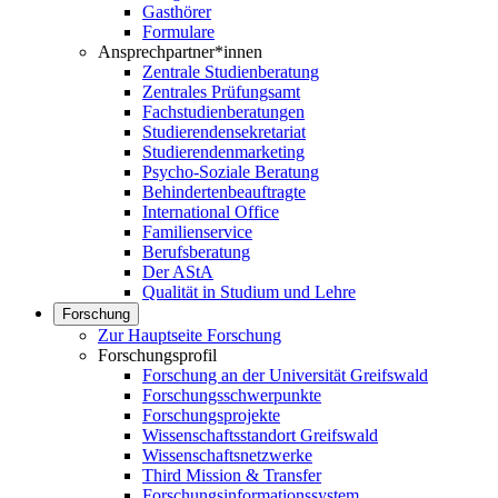
Gasthörer
Formulare
Ansprechpartner*innen
Zentrale Studienberatung
Zentrales Prüfungsamt
Fachstudienberatungen
Studierendensekretariat
Studierendenmarketing
Psycho-Soziale Beratung
Behindertenbeauftragte
International Office
Familienservice
Berufsberatung
Der AStA
Qualität in Studium und Lehre
Forschung
Zur Hauptseite Forschung
Forschungsprofil
Forschung an der Universität Greifswald
Forschungsschwerpunkte
Forschungsprojekte
Wissenschaftsstandort Greifswald
Wissenschaftsnetzwerke
Third Mission & Transfer
Forschungsinformationssystem