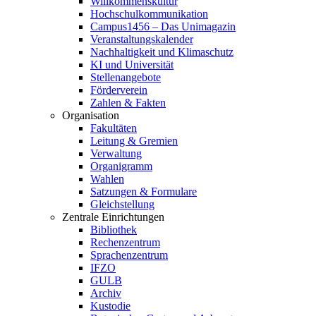
Willkommenskultur
Hochschulkommunikation
Campus1456 – Das Unimagazin
Veranstaltungskalender
Nachhaltigkeit und Klimaschutz
KI und Universität
Stellenangebote
Förderverein
Zahlen & Fakten
Organisation
Fakultäten
Leitung & Gremien
Verwaltung
Organigramm
Wahlen
Satzungen & Formulare
Gleichstellung
Zentrale Einrichtungen
Bibliothek
Rechenzentrum
Sprachenzentrum
IFZO
GULB
Archiv
Kustodie