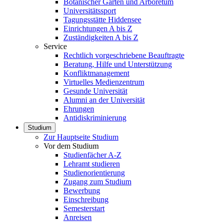
Botanischer Garten und Arboretum
Universitätssport
Tagungsstätte Hiddensee
Einrichtungen A bis Z
Zuständigkeiten A bis Z
Service
Rechtlich vorgeschriebene Beauftragte
Beratung, Hilfe und Unterstützung
Konfliktmanagement
Virtuelles Medienzentrum
Gesunde Universität
Alumni an der Universität
Ehrungen
Antidiskriminierung
Studium
Zur Hauptseite Studium
Vor dem Studium
Studienfächer A-Z
Lehramt studieren
Studienorientierung
Zugang zum Studium
Bewerbung
Einschreibung
Semesterstart
Anreisen