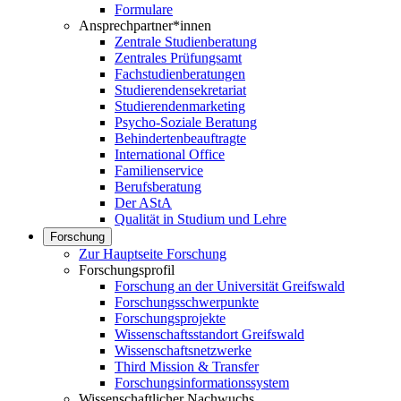
Formulare
Ansprechpartner*innen
Zentrale Studienberatung
Zentrales Prüfungsamt
Fachstudienberatungen
Studierendensekretariat
Studierendenmarketing
Psycho-Soziale Beratung
Behindertenbeauftragte
International Office
Familienservice
Berufsberatung
Der AStA
Qualität in Studium und Lehre
Forschung
Zur Hauptseite Forschung
Forschungsprofil
Forschung an der Universität Greifswald
Forschungsschwerpunkte
Forschungsprojekte
Wissenschaftsstandort Greifswald
Wissenschaftsnetzwerke
Third Mission & Transfer
Forschungsinformationssystem
Wissenschaftlicher Nachwuchs