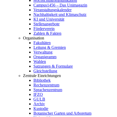
Hochschulkommunikation
Campus1456 – Das Unimagazin
Veranstaltungskalender
Nachhaltigkeit und Klimaschutz
KI und Universität
Stellenangebote
Förderverein
Zahlen & Fakten
Organisation
Fakultäten
Leitung & Gremien
Verwaltung
Organigramm
Wahlen
Satzungen & Formulare
Gleichstellung
Zentrale Einrichtungen
Bibliothek
Rechenzentrum
Sprachenzentrum
IFZO
GULB
Archiv
Kustodie
Botanischer Garten und Arboretum