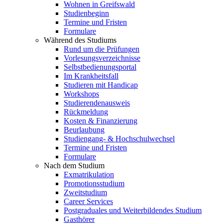
Wohnen in Greifswald
Studienbeginn
Termine und Fristen
Formulare
Während des Studiums
Rund um die Prüfungen
Vorlesungsverzeichnisse
Selbstbedienungsportal
Im Krankheitsfall
Studieren mit Handicap
Workshops
Studierendenausweis
Rückmeldung
Kosten & Finanzierung
Beurlaubung
Studiengang- & Hochschulwechsel
Termine und Fristen
Formulare
Nach dem Studium
Exmatrikulation
Promotionsstudium
Zweitstudium
Career Services
Postgraduales und Weiterbildendes Studium
Gasthörer