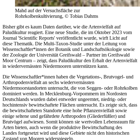
Mahd auf der Versuchsfläche zur
Rohrkolbenkultivierung, © Tobias Dahms
Bisher gibt es kaum Daten darüber, wie die Artenvielfalt auf
Paludikultur reagiert. Eine neue Studie, die im Oktober 2023 vom
Journal 'Scientific Reports' veröffentlicht wurde, wirft Licht auf
diese Thematik. Die Multi-Taxon-Studie unter der Leitung von
Wissenschaftler*innen der Botanik und Landschaftsökologie sowie
der Zoologie der Universität Greifswald – Partner im Greifswald
Moor Centrum – zeigt, dass Paludikultur den Erhalt der Artenvielfalt
in wiedervernässten Niedermooren unterstützen kann.
Die Wissenschaftler*innen haben die Vegetations-, Brutvogel- und
Arthropodenvielfalt an sechs wiedervernässten
Niedermoorstandorten untersucht, die von Seggen- oder Rohrkolben
dominiert werden. In Mecklenburg-Vorpommern im Nordosten
Deutschlands wurden dabei entweder ungeerntet, niedrig- oder
hochintensiv bewirtschaftete Flächen untersucht. Es zeigte sich, dass
die bewirtschafteten Standorte eine hohe Pflanzenvielfalt sowie
einige seltene und gefährdete Arthropoden (Gliederfüßler) und
Brutvögel aufwiesen. Somit können sie wertvollen Lebensraum für
Arten bieten, auch wenn die produktive Bewirtschaftung des
Landes fortgesetzt wird und diese Gebiete nicht den historischen
Zustand von Mooren widerspiegeln.