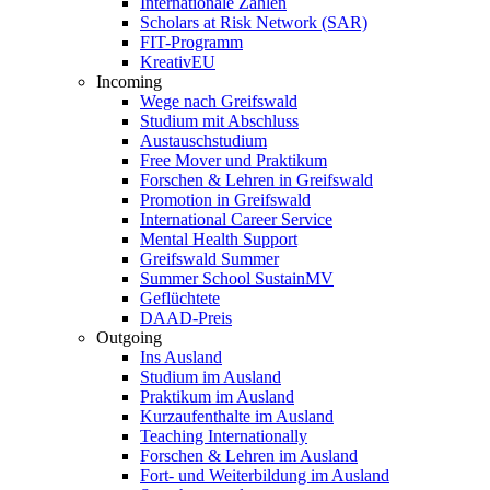
Internationale Zahlen
Scholars at Risk Network (SAR)
FIT-Programm
KreativEU
Incoming
Wege nach Greifswald
Studium mit Abschluss
Austauschstudium
Free Mover und Praktikum
Forschen & Lehren in Greifswald
Promotion in Greifswald
International Career Service
Mental Health Support
Greifswald Summer
Summer School SustainMV
Geflüchtete
DAAD-Preis
Outgoing
Ins Ausland
Studium im Ausland
Praktikum im Ausland
Kurzaufenthalte im Ausland
Teaching Internationally
Forschen & Lehren im Ausland
Fort- und Weiterbildung im Ausland