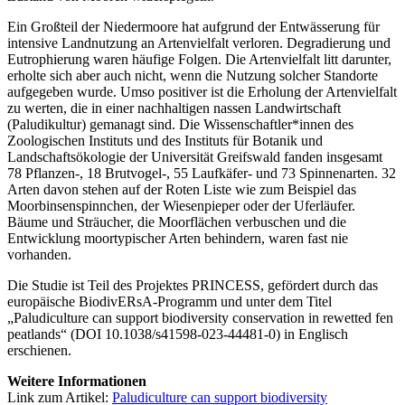
Ein Großteil der Niedermoore hat aufgrund der Entwässerung für
intensive Landnutzung an Artenvielfalt verloren. Degradierung und
Eutrophierung waren häufige Folgen. Die Artenvielfalt litt darunter,
erholte sich aber auch nicht, wenn die Nutzung solcher Standorte
aufgegeben wurde. Umso positiver ist die Erholung der Artenvielfalt
zu werten, die in einer nachhaltigen nassen Landwirtschaft
(Paludikultur) gemanagt sind. Die Wissenschaftler*innen des
Zoologischen Instituts und des Instituts für Botanik und
Landschaftsökologie der Universität Greifswald fanden insgesamt
78 Pflanzen-, 18 Brutvogel-, 55 Laufkäfer- und 73 Spinnenarten. 32
Arten davon stehen auf der Roten Liste wie zum Beispiel das
Moorbinsenspinnchen, der Wiesenpieper oder der Uferläufer.
Bäume und Sträucher, die Moorflächen verbuschen und die
Entwicklung moortypischer Arten behindern, waren fast nie
vorhanden.
Die Studie ist Teil des Projektes PRINCESS, gefördert durch das
europäische BiodivERsA-Programm und unter dem Titel
„Paludiculture can support biodiversity conservation in rewetted fen
peatlands“ (DOI 10.1038/s41598-023-44481-0) in Englisch
erschienen.
Weitere Informationen
Link zum Artikel:
Paludiculture can support biodiversity