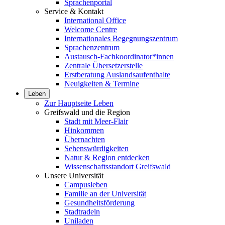
Sprachenportal
Service & Kontakt
International Office
Welcome Centre
Internationales Begegnungszentrum
Sprachenzentrum
Austausch-Fachkoordinator*innen
Zentrale Übersetzerstelle
Erstberatung Auslandsaufenthalte
Neuigkeiten & Termine
Leben
Zur Hauptseite Leben
Greifswald und die Region
Stadt mit Meer-Flair
Hinkommen
Übernachten
Sehenswürdigkeiten
Natur & Region entdecken
Wissenschaftsstandort Greifswald
Unsere Universität
Campusleben
Familie an der Universität
Gesundheitsförderung
Stadtradeln
Uniladen