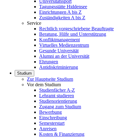
Universitätssport
Tagungsstätte Hiddensee
Einrichtungen A bis Z
Zuständigkeiten A bis Z
Service
Rechtlich vorgeschriebene Beauftragte
Beratung, Hilfe und Unterstützung
Konfliktmanagement
Virtuelles Medienzentrum
Gesunde Universität
Alumni an der Universität
Ehrungen
Antidiskriminierung
Studium
Zur Hauptseite Studium
Vor dem Studium
Studienfächer A-Z
Lehramt studieren
Studienorientierung
Zugang zum Studium
Bewerbung
Einschreibung
Semesterstart
Anreisen
Kosten & Finanzierung