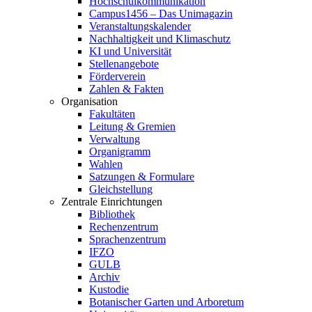
Hochschulkommunikation
Campus1456 – Das Unimagazin
Veranstaltungskalender
Nachhaltigkeit und Klimaschutz
KI und Universität
Stellenangebote
Förderverein
Zahlen & Fakten
Organisation
Fakultäten
Leitung & Gremien
Verwaltung
Organigramm
Wahlen
Satzungen & Formulare
Gleichstellung
Zentrale Einrichtungen
Bibliothek
Rechenzentrum
Sprachenzentrum
IFZO
GULB
Archiv
Kustodie
Botanischer Garten und Arboretum