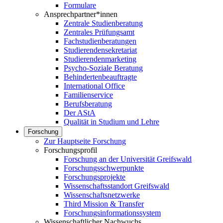
Formulare
Ansprechpartner*innen
Zentrale Studienberatung
Zentrales Prüfungsamt
Fachstudienberatungen
Studierendensekretariat
Studierendenmarketing
Psycho-Soziale Beratung
Behindertenbeauftragte
International Office
Familienservice
Berufsberatung
Der AStA
Qualität in Studium und Lehre
Forschung
Zur Hauptseite Forschung
Forschungsprofil
Forschung an der Universität Greifswald
Forschungsschwerpunkte
Forschungsprojekte
Wissenschaftsstandort Greifswald
Wissenschaftsnetzwerke
Third Mission & Transfer
Forschungsinformationssystem
Wissenschaftlicher Nachwuchs