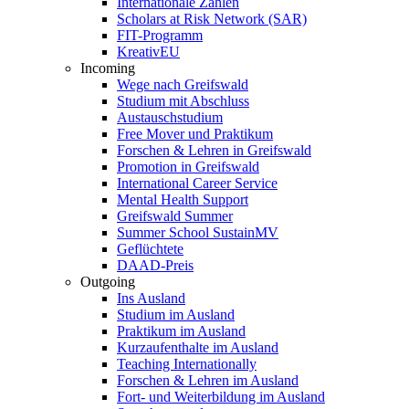
Internationale Zahlen
Scholars at Risk Network (SAR)
FIT-Programm
KreativEU
Incoming
Wege nach Greifswald
Studium mit Abschluss
Austauschstudium
Free Mover und Praktikum
Forschen & Lehren in Greifswald
Promotion in Greifswald
International Career Service
Mental Health Support
Greifswald Summer
Summer School SustainMV
Geflüchtete
DAAD-Preis
Outgoing
Ins Ausland
Studium im Ausland
Praktikum im Ausland
Kurzaufenthalte im Ausland
Teaching Internationally
Forschen & Lehren im Ausland
Fort- und Weiterbildung im Ausland