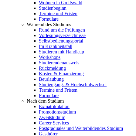
Wohnen in Greifswald
Studienbeginn
Termine und Fristen
Formulare
Während des Studiums
Rund um die Prüfungen
Vorlesungsverzeichnisse
Selbstbedienungsportal
Im Krankheitsfall
Studieren mit Handicap
Workshops
Studierendenausweis
Rückmeldung
Kosten & Finanzierung
Beurlaubung
Studiengang- & Hochschulwechsel
Termine und Fristen
Formulare
Nach dem Studium
Exmatrikulation
Promotionsstudium
Zweitstudium
Career Services
Postgraduales und Weiterbildendes Studium
Gasthörer