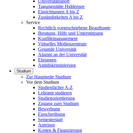
Universitätssport
Tagungsstätte Hiddensee
Einrichtungen A bis Z
Zuständigkeiten A bis Z
Service
Rechtlich vorgeschriebene Beauftragte
Beratung, Hilfe und Unterstützung
Konfliktmanagement
Virtuelles Medienzentrum
Gesunde Universität
Alumni an der Universität
Ehrungen
Antidiskriminierung
Studium
Zur Hauptseite Studium
Vor dem Studium
Studienfächer A-Z
Lehramt studieren
Studienorientierung
Zugang zum Studium
Bewerbung
Einschreibung
Semesterstart
Anreisen
Kosten & Finanzierung