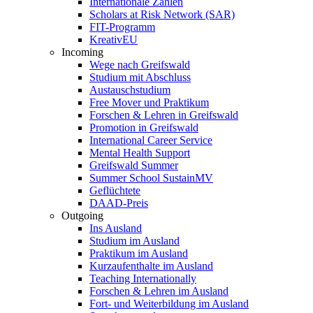
Internationale Zahlen
Scholars at Risk Network (SAR)
FIT-Programm
KreativEU
Incoming
Wege nach Greifswald
Studium mit Abschluss
Austauschstudium
Free Mover und Praktikum
Forschen & Lehren in Greifswald
Promotion in Greifswald
International Career Service
Mental Health Support
Greifswald Summer
Summer School SustainMV
Geflüchtete
DAAD-Preis
Outgoing
Ins Ausland
Studium im Ausland
Praktikum im Ausland
Kurzaufenthalte im Ausland
Teaching Internationally
Forschen & Lehren im Ausland
Fort- und Weiterbildung im Ausland