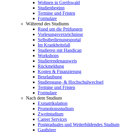
Wohnen in Greifswald
Studienbeginn
Termine und Fristen
Formulare
Während des Studiums
Rund um die Prüfungen
Vorlesungsverzeichnisse
Selbstbedienungsportal
Im Krankheitsfall
Studieren mit Handicap
Workshops
Studierendenausweis
Rückmeldung
Kosten & Finanzierung
Beurlaubung
Studiengang- & Hochschulwechsel
Termine und Fristen
Formulare
Nach dem Studium
Exmatrikulation
Promotionsstudium
Zweitstudium
Career Services
Postgraduales und Weiterbildendes Studium
Gasthörer