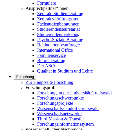
Formulare
Ansprechpartner*innen
Zentrale Studienberatung
Zentrales Prüfungsamt
Fachstudienberatungen
Studierendensekretariat
Studierendenmarketing
Psycho-Soziale Beratung
Behindertenbeauftragte
International Office
Familienservice
Berufsberatung
Der AStA
Qualität in Studium und Lehre
Forschung
Zur Hauptseite Forschung
Forschungsprofil
Forschung an der Universität Greifswald
Forschungsschwerpunkte
Forschungsprojekte
Wissenschaftsstandort Greifswald
Wissenschaftsnetzwerke
Third Mission & Transfer
Forschungsinformationssystem
Wissenschaftlicher Nachwuchs