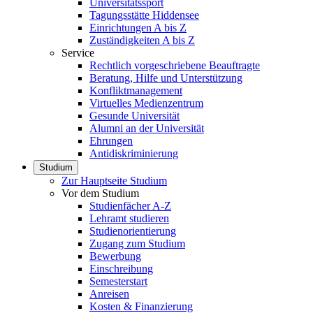
Universitätssport
Tagungsstätte Hiddensee
Einrichtungen A bis Z
Zuständigkeiten A bis Z
Service
Rechtlich vorgeschriebene Beauftragte
Beratung, Hilfe und Unterstützung
Konfliktmanagement
Virtuelles Medienzentrum
Gesunde Universität
Alumni an der Universität
Ehrungen
Antidiskriminierung
Studium
Zur Hauptseite Studium
Vor dem Studium
Studienfächer A-Z
Lehramt studieren
Studienorientierung
Zugang zum Studium
Bewerbung
Einschreibung
Semesterstart
Anreisen
Kosten & Finanzierung