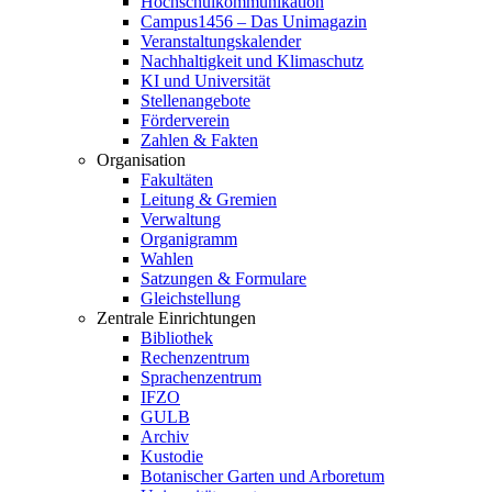
Hochschulkommunikation
Campus1456 – Das Unimagazin
Veranstaltungskalender
Nachhaltigkeit und Klimaschutz
KI und Universität
Stellenangebote
Förderverein
Zahlen & Fakten
Organisation
Fakultäten
Leitung & Gremien
Verwaltung
Organigramm
Wahlen
Satzungen & Formulare
Gleichstellung
Zentrale Einrichtungen
Bibliothek
Rechenzentrum
Sprachenzentrum
IFZO
GULB
Archiv
Kustodie
Botanischer Garten und Arboretum