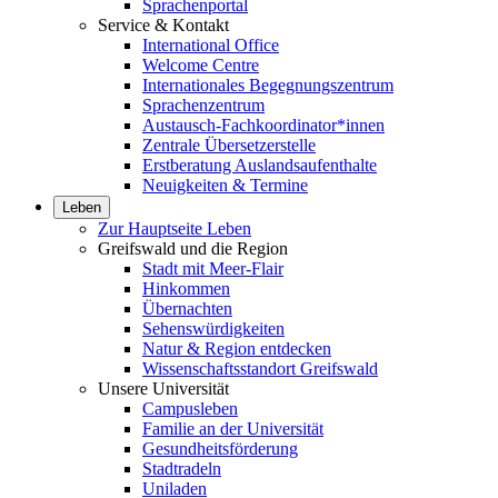
Sprachenportal
Service & Kontakt
International Office
Welcome Centre
Internationales Begegnungszentrum
Sprachenzentrum
Austausch-Fachkoordinator*innen
Zentrale Übersetzerstelle
Erstberatung Auslandsaufenthalte
Neuigkeiten & Termine
Leben
Zur Hauptseite Leben
Greifswald und die Region
Stadt mit Meer-Flair
Hinkommen
Übernachten
Sehenswürdigkeiten
Natur & Region entdecken
Wissenschaftsstandort Greifswald
Unsere Universität
Campusleben
Familie an der Universität
Gesundheitsförderung
Stadtradeln
Uniladen