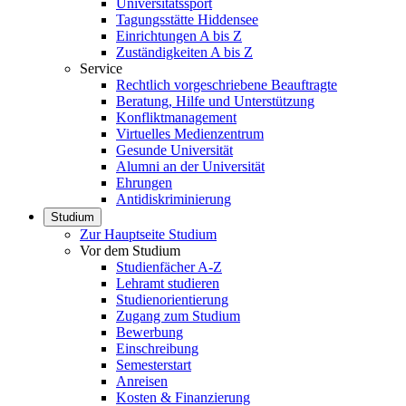
Universitätssport
Tagungsstätte Hiddensee
Einrichtungen A bis Z
Zuständigkeiten A bis Z
Service
Rechtlich vorgeschriebene Beauftragte
Beratung, Hilfe und Unterstützung
Konfliktmanagement
Virtuelles Medienzentrum
Gesunde Universität
Alumni an der Universität
Ehrungen
Antidiskriminierung
Studium
Zur Hauptseite Studium
Vor dem Studium
Studienfächer A-Z
Lehramt studieren
Studienorientierung
Zugang zum Studium
Bewerbung
Einschreibung
Semesterstart
Anreisen
Kosten & Finanzierung