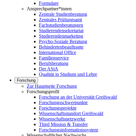
Formulare
Ansprechpartner*innen
Zentrale Studienberatung
Zentrales Prüfungsamt
Fachstudienberatungen
Studierendensekretariat
Studierendenmarketing
Psycho-Soziale Beratung
Behindertenbeauftragte
International Office
Familienservice
Berufsberatung
Der AStA
Qualität in Studium und Lehre
Forschung
Zur Hauptseite Forschung
Forschungsprofil
Forschung an der Universität Greifswald
Forschungsschwerpunkte
Forschungsprojekte
Wissenschaftsstandort Greifswald
Wissenschaftsnetzwerke
Third Mission & Transfer
Forschungsinformationssystem
Wissenschaftlicher Nachwuchs