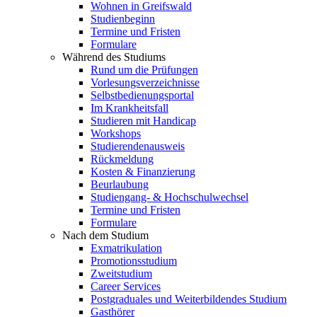
Wohnen in Greifswald
Studienbeginn
Termine und Fristen
Formulare
Während des Studiums
Rund um die Prüfungen
Vorlesungsverzeichnisse
Selbstbedienungsportal
Im Krankheitsfall
Studieren mit Handicap
Workshops
Studierendenausweis
Rückmeldung
Kosten & Finanzierung
Beurlaubung
Studiengang- & Hochschulwechsel
Termine und Fristen
Formulare
Nach dem Studium
Exmatrikulation
Promotionsstudium
Zweitstudium
Career Services
Postgraduales und Weiterbildendes Studium
Gasthörer