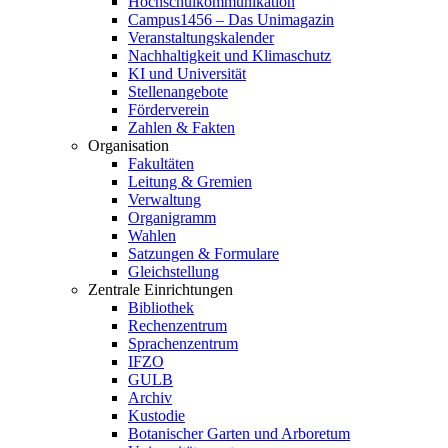
Hochschulkommunikation
Campus1456 – Das Unimagazin
Veranstaltungskalender
Nachhaltigkeit und Klimaschutz
KI und Universität
Stellenangebote
Förderverein
Zahlen & Fakten
Organisation
Fakultäten
Leitung & Gremien
Verwaltung
Organigramm
Wahlen
Satzungen & Formulare
Gleichstellung
Zentrale Einrichtungen
Bibliothek
Rechenzentrum
Sprachenzentrum
IFZO
GULB
Archiv
Kustodie
Botanischer Garten und Arboretum