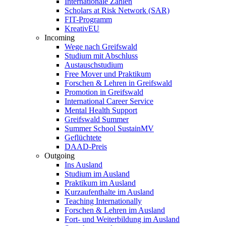
Internationale Zahlen
Scholars at Risk Network (SAR)
FIT-Programm
KreativEU
Incoming
Wege nach Greifswald
Studium mit Abschluss
Austauschstudium
Free Mover und Praktikum
Forschen & Lehren in Greifswald
Promotion in Greifswald
International Career Service
Mental Health Support
Greifswald Summer
Summer School SustainMV
Geflüchtete
DAAD-Preis
Outgoing
Ins Ausland
Studium im Ausland
Praktikum im Ausland
Kurzaufenthalte im Ausland
Teaching Internationally
Forschen & Lehren im Ausland
Fort- und Weiterbildung im Ausland