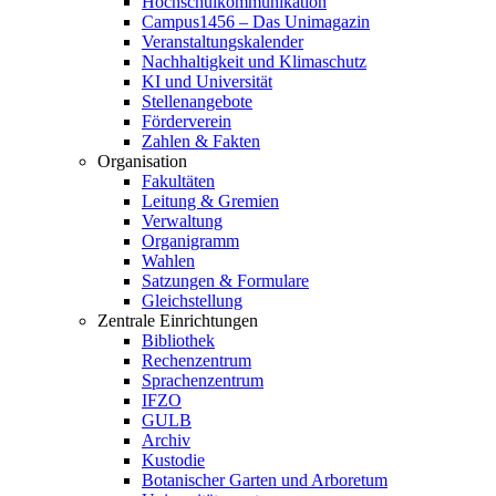
Hochschulkommunikation
Campus1456 – Das Unimagazin
Veranstaltungskalender
Nachhaltigkeit und Klimaschutz
KI und Universität
Stellenangebote
Förderverein
Zahlen & Fakten
Organisation
Fakultäten
Leitung & Gremien
Verwaltung
Organigramm
Wahlen
Satzungen & Formulare
Gleichstellung
Zentrale Einrichtungen
Bibliothek
Rechenzentrum
Sprachenzentrum
IFZO
GULB
Archiv
Kustodie
Botanischer Garten und Arboretum