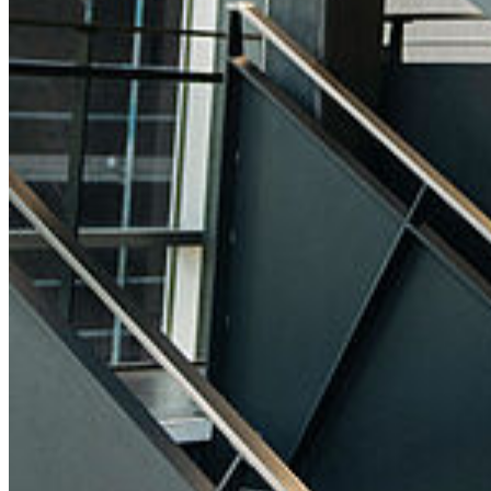
Studierende
Selbstbedienungsportal
Vorlesungsverzeichnisse
Sprachenportal
Termine und Fristen
Prüfungs- und Studienordnungen
Alle Studienfächer
Zentrale Studienberatung
Studierendensekretariat
Zentrales Prüfungsamt
Studierendenportal
Service
Webmailer und Accounts
Kontakt
Lagepläne
Konfliktmanagement
Sitemap
Barrierefreiheit
Datenschutz
Impressum