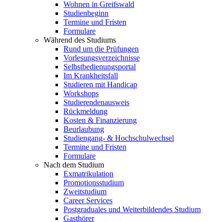
Wohnen in Greifswald
Studienbeginn
Termine und Fristen
Formulare
Während des Studiums
Rund um die Prüfungen
Vorlesungsverzeichnisse
Selbstbedienungsportal
Im Krankheitsfall
Studieren mit Handicap
Workshops
Studierendenausweis
Rückmeldung
Kosten & Finanzierung
Beurlaubung
Studiengang- & Hochschulwechsel
Termine und Fristen
Formulare
Nach dem Studium
Exmatrikulation
Promotionsstudium
Zweitstudium
Career Services
Postgraduales und Weiterbildendes Studium
Gasthörer