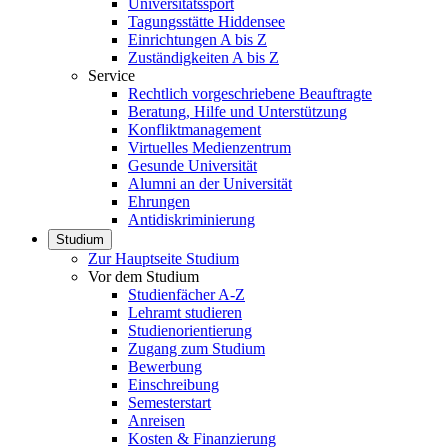
Universitätssport
Tagungsstätte Hiddensee
Einrichtungen A bis Z
Zuständigkeiten A bis Z
Service
Rechtlich vorgeschriebene Beauftragte
Beratung, Hilfe und Unterstützung
Konfliktmanagement
Virtuelles Medienzentrum
Gesunde Universität
Alumni an der Universität
Ehrungen
Antidiskriminierung
Studium
Zur Hauptseite Studium
Vor dem Studium
Studienfächer A-Z
Lehramt studieren
Studienorientierung
Zugang zum Studium
Bewerbung
Einschreibung
Semesterstart
Anreisen
Kosten & Finanzierung