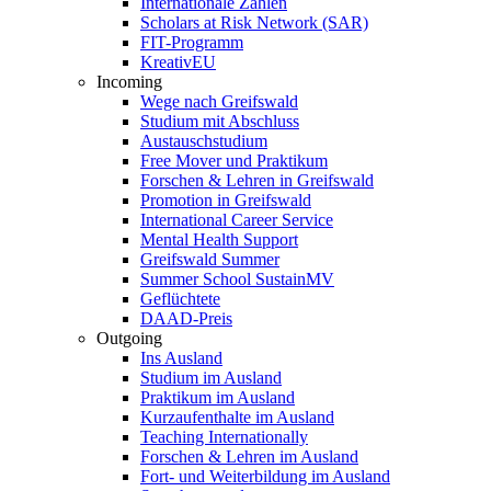
Internationale Zahlen
Scholars at Risk Network (SAR)
FIT-Programm
KreativEU
Incoming
Wege nach Greifswald
Studium mit Abschluss
Austauschstudium
Free Mover und Praktikum
Forschen & Lehren in Greifswald
Promotion in Greifswald
International Career Service
Mental Health Support
Greifswald Summer
Summer School SustainMV
Geflüchtete
DAAD-Preis
Outgoing
Ins Ausland
Studium im Ausland
Praktikum im Ausland
Kurzaufenthalte im Ausland
Teaching Internationally
Forschen & Lehren im Ausland
Fort- und Weiterbildung im Ausland