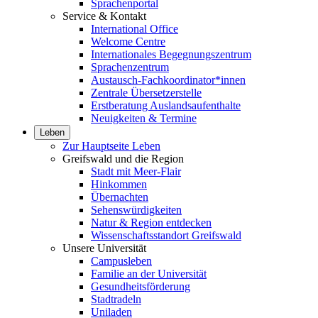
Sprachenportal
Service & Kontakt
International Office
Welcome Centre
Internationales Begegnungszentrum
Sprachenzentrum
Austausch-Fachkoordinator*innen
Zentrale Übersetzerstelle
Erstberatung Auslandsaufenthalte
Neuigkeiten & Termine
Leben
Zur Hauptseite Leben
Greifswald und die Region
Stadt mit Meer-Flair
Hinkommen
Übernachten
Sehenswürdigkeiten
Natur & Region entdecken
Wissenschaftsstandort Greifswald
Unsere Universität
Campusleben
Familie an der Universität
Gesundheitsförderung
Stadtradeln
Uniladen