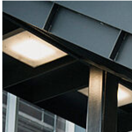
Weiter
Go to slide 1
Go to slide 2
Go to slide 3
Go to slide 4
Go to slide 5
Go to slide 6
Go to slide 7
Go to slide 8
Go to slide 9
Soziale Medien
Instagram
LinkedIn
Facebook
YouTube
Mastodon
Bluesky
Uniapp