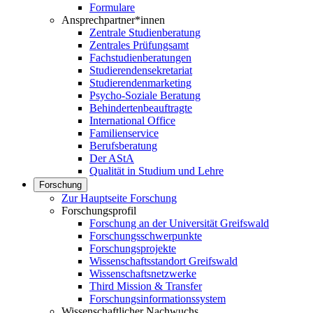
Formulare
Ansprechpartner*innen
Zentrale Studienberatung
Zentrales Prüfungsamt
Fachstudienberatungen
Studierendensekretariat
Studierendenmarketing
Psycho-Soziale Beratung
Behindertenbeauftragte
International Office
Familienservice
Berufsberatung
Der AStA
Qualität in Studium und Lehre
Forschung
Zur Hauptseite Forschung
Forschungsprofil
Forschung an der Universität Greifswald
Forschungsschwerpunkte
Forschungsprojekte
Wissenschaftsstandort Greifswald
Wissenschaftsnetzwerke
Third Mission & Transfer
Forschungsinformationssystem
Wissenschaftlicher Nachwuchs