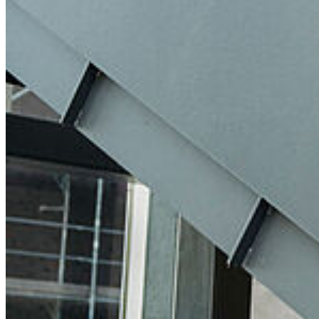
Kontakt
Universität Greifswald
Domstraße 11
17489 Greifswald
Telefon +49 3834 420 0
Telefax +49 3834 420 1105
Uni Greifswald
News
Veranstaltungskalender
Telefonsuche
Organigramm
Einrichtungen A bis Z
Zuständigkeiten A bis Z
Universitätsmedizin
Sprachenzentrum
Stellenangebote
Satzungen & Formulare
Uniladen