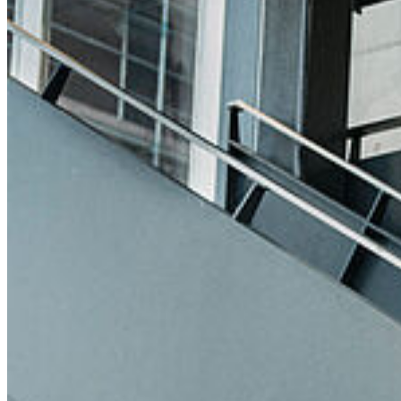
Karte
Campus Innenstadt
Campus Berthold-Beitz-Platz
Campus
Soldmannstraße
Campus Loefflerstraße
Campus Innenstadt
Campus Berthold-Beitz-Platz
Campus Soldmannstraße
Campus Loefflerstraße