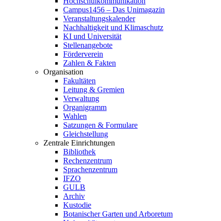
Hochschulkommunikation
Campus1456 – Das Unimagazin
Veranstaltungskalender
Nachhaltigkeit und Klimaschutz
KI und Universität
Stellenangebote
Förderverein
Zahlen & Fakten
Organisation
Fakultäten
Leitung & Gremien
Verwaltung
Organigramm
Wahlen
Satzungen & Formulare
Gleichstellung
Zentrale Einrichtungen
Bibliothek
Rechenzentrum
Sprachenzentrum
IFZO
GULB
Archiv
Kustodie
Botanischer Garten und Arboretum