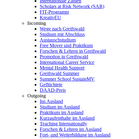
Internationale Zahlen
Scholars at Risk Network (SAR)
FIT-Programm
KreativEU
Incoming
Wege nach Greifswald
Studium mit Abschluss
Austauschstudium
Free Mover und Praktikum
Forschen & Lehren in Greifswald
Promotion in Greifswald
International Career Service
Mental Health Support
Greifswald Summer
Summer School SustainMV
Geflüchtete
DAAD-Preis
Outgoing
Ins Ausland
Studium im Ausland
Praktikum im Ausland
Kurzaufenthalte im Ausland
Teaching Internationally
Forschen & Lehren im Ausland
Fort- und Weiterbildung im Ausland