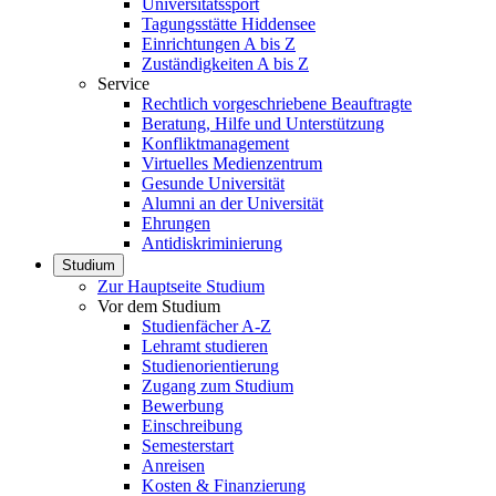
Universitätssport
Tagungsstätte Hiddensee
Einrichtungen A bis Z
Zuständigkeiten A bis Z
Service
Rechtlich vorgeschriebene Beauftragte
Beratung, Hilfe und Unterstützung
Konfliktmanagement
Virtuelles Medienzentrum
Gesunde Universität
Alumni an der Universität
Ehrungen
Antidiskriminierung
Studium
Zur Hauptseite Studium
Vor dem Studium
Studienfächer A-Z
Lehramt studieren
Studienorientierung
Zugang zum Studium
Bewerbung
Einschreibung
Semesterstart
Anreisen
Kosten & Finanzierung