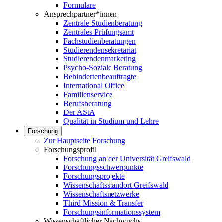
Formulare
Ansprechpartner*innen
Zentrale Studienberatung
Zentrales Prüfungsamt
Fachstudienberatungen
Studierendensekretariat
Studierendenmarketing
Psycho-Soziale Beratung
Behindertenbeauftragte
International Office
Familienservice
Berufsberatung
Der AStA
Qualität in Studium und Lehre
Forschung
Zur Hauptseite Forschung
Forschungsprofil
Forschung an der Universität Greifswald
Forschungsschwerpunkte
Forschungsprojekte
Wissenschaftsstandort Greifswald
Wissenschaftsnetzwerke
Third Mission & Transfer
Forschungsinformationssystem
Wissenschaftlicher Nachwuchs