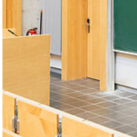
Campus Soldmannstraße
Campus Loefflerstraße
Kontakt
Universität Greifswald
Domstraße 11
17489 Greifswald
Telefon +49 3834 420 0
Telefax +49 3834 420 1105
Uni Greifswald
News
Veranstaltungskalender
Telefonsuche
Organigramm
Einrichtungen A bis Z
Zuständigkeiten A bis Z
Universitätsmedizin
Sprachenzentrum