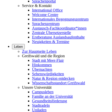
Sprachenportal
Service & Kontakt
International Office
Welcome Centre
Internationales Begegnungszentrum
Sprachenzentrum
Austausch-Fachkoordinator*innen
Zentrale Übersetzerstelle
Erstberatung Auslandsaufenthalte
Neuigkeiten & Termine
Leben
Zur Hauptseite Leben
Greifswald und die Region
Stadt mit Meer-Flair
Hinkommen
Übernachten
Sehenswürdigkeiten
Natur & Region entdecken
Wissenschaftsstandort Greifswald
Unsere Universität
Campusleben
Familie an der Universität
Gesundheitsförderung
Stadtradeln
Uniladen