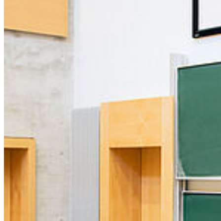
Bluesky
Uniapp
Karte
Campus Innenstadt
Campus Berthold-Beitz-Platz
Campus
Soldmannstraße
Campus Loefflerstraße
Campus Innenstadt
Campus Berthold-Beitz-Platz