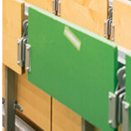
Stellenangebote
Satzungen & Formulare
Uniladen
Studierende
Selbstbedienungsportal
Vorlesungsverzeichnisse
Sprachenportal
Termine und Fristen
Prüfungs- und Studienordnungen
Alle Studienfächer
Zentrale Studienberatung
Studierendensekretariat
Zentrales Prüfungsamt
Studierendenportal
Service
Webmailer und Accounts
Kontakt
Lagepläne
Konfliktmanagement
Sitemap