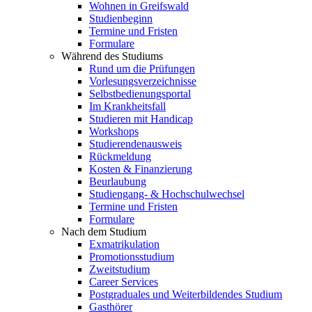
Wohnen in Greifswald
Studienbeginn
Termine und Fristen
Formulare
Während des Studiums
Rund um die Prüfungen
Vorlesungsverzeichnisse
Selbstbedienungsportal
Im Krankheitsfall
Studieren mit Handicap
Workshops
Studierendenausweis
Rückmeldung
Kosten & Finanzierung
Beurlaubung
Studiengang- & Hochschulwechsel
Termine und Fristen
Formulare
Nach dem Studium
Exmatrikulation
Promotionsstudium
Zweitstudium
Career Services
Postgraduales und Weiterbildendes Studium
Gasthörer