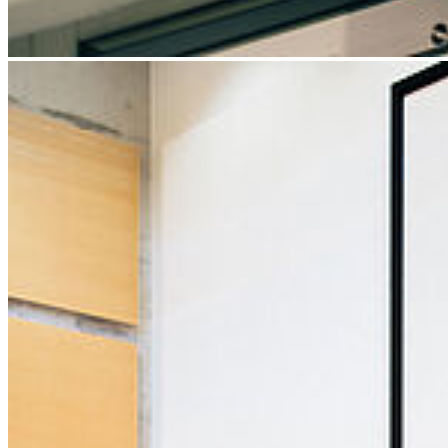
Weiter
Go to slide 1
Go to slide 2
Go to slide 3
Go to slide 4
Go to slide 5
Go to slide 6
Go to slide 7
Go to slide 8
Go to slide 9
Soziale Medien
Instagram
LinkedIn
Facebook
YouTube
Mastodon